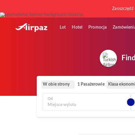
Zaoszczędź 
Lot
Hotel
Promocja
Zamówieni
Find
W obie strony
Klasa ekonom
1 Pasażerowie
Od