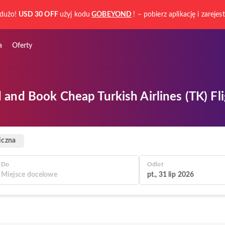
dużo!
USD 30 OFF
użyj kodu
GOBEYOND
! – pobierz aplikację i zarejest
a
Oferty
 and Book Cheap Turkish Airlines (TK) Fli
iczna
Do
Odlot
pt., 31 lip 2026