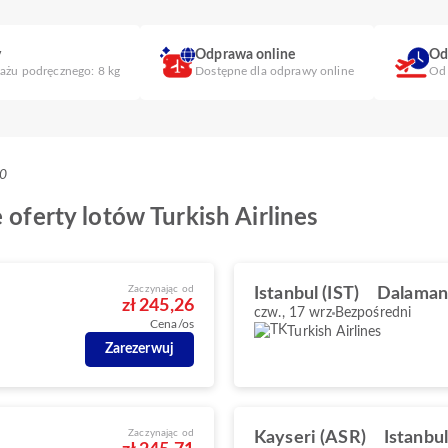
y
Odprawa online
Od
gażu podręcznego: 8 kg
Dostępne dla odprawy online
Od 
+0
 oferty lotów Turkish Airlines
Zaczynając od
Istanbul (IST)
Dalaman
zł 245,26
czw., 17 wrz
Bezpośredni
Cena/os
Turkish Airlines
Zarezerwuj
Zaczynając od
Kayseri (ASR)
Istanbul