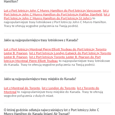
Hamilton?
lot z Port lotniczy John C Munro Hamilton do Port lotniczy Vancouver
,
lot z
Port lotniczy John C Munro Hamilton do Port lotniczy Halifax Stanfield
,
lot z
Port lotniczy John C Munro Hamilton do Port lotniczy St John's
to
najpopularniejsze trasy lotniskowe z Port lotniczy John C Munro Hamilton.
Trasy te oferują wygodne połączenia na Twoją podróż.
Jakie są najpopularniejsze trasy lotniskowe z Kanada?
lot z Port lotniczy Montreal Pierre Elliott Trudeau do Port lotniczy Toronto
Lester B. Pearson
,
lot z Port lotniczy Londyn Gatwick do Port lotniczy Toronto
Lester B. Pearson
,
lot z Port lotniczy Toronto Lester B. Pearson do Port
lotniczy Montreal Pierre Elliott Trudeau
to najpopularniejsze trasy lotniskowe
do Kanada. Trasy te oferują wygodne połączenia na Twoją podróż.
Jakie są najpopularniejsze trasy miejskie do Kanada?
lot z Montreal do Toronto
,
lot z London do Toronto
,
lot z Toronto do
Montreal
to najpopularniejsze trasy miejskie do Kanada. Trasy te oferują
wygodne połączenia z dużych miast.
O której godzinie odlatuje najwcześniejszy lot z Port lotniczy John C
Munro Hamilton do Kanada liniami Air Transat?