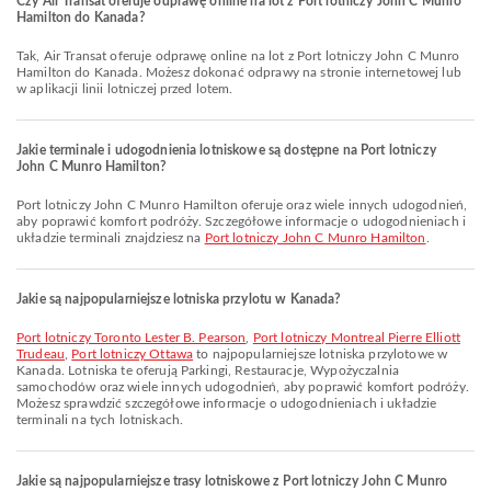
Czy Air Transat oferuje odprawę online na lot z Port lotniczy John C Munro
Hamilton do Kanada?
Tak, Air Transat oferuje odprawę online na lot z Port lotniczy John C Munro
Hamilton do Kanada. Możesz dokonać odprawy na stronie internetowej lub
w aplikacji linii lotniczej przed lotem.
Jakie terminale i udogodnienia lotniskowe są dostępne na Port lotniczy
John C Munro Hamilton?
Port lotniczy John C Munro Hamilton oferuje oraz wiele innych udogodnień,
aby poprawić komfort podróży. Szczegółowe informacje o udogodnieniach i
układzie terminali znajdziesz na
Port lotniczy John C Munro Hamilton
.
Jakie są najpopularniejsze lotniska przylotu w Kanada?
Port lotniczy Toronto Lester B. Pearson
,
Port lotniczy Montreal Pierre Elliott
Trudeau
,
Port lotniczy Ottawa
to najpopularniejsze lotniska przylotowe w
Kanada. Lotniska te oferują Parkingi, Restauracje, Wypożyczalnia
samochodów oraz wiele innych udogodnień, aby poprawić komfort podróży.
Możesz sprawdzić szczegółowe informacje o udogodnieniach i układzie
terminali na tych lotniskach.
Jakie są najpopularniejsze trasy lotniskowe z Port lotniczy John C Munro