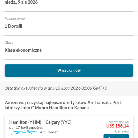
niedz., 9 sie 2026
Pasażerowie
1 Dorośli
Class
Klasa ekonomiczna
Wyszukaj loty
Ostatnia aktualizacja w dniu
15 lipca 2026 01:06 GMT+0
Zarezerwuj i uzyskaj najlepsze oferty lotów Air Transat z Port
lotniczy John C Munro Hamilton do Kanada
Hamilton (YHM)
Calgary (YYC)
Zaczynając od
US$ 156.14
pt., 17 lip
Bezpośredni
Cena/os
Air Transat