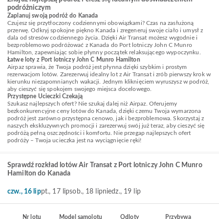
podróżniczym
Zaplanuj swoją podróż do Kanada
Czujesz się przytłoczony codziennymi obowiązkami? Czas na zasłużoną
przerwę. Odkryj spokojne piękno Kanada i zregeneruj swoje ciało i umysł z
dala od stresów codziennego życia. Dzięki Air Transat możesz wygodnie i
bezproblemowo podróżować z Kanada do Port lotniczy John C Munro
Hamilton, zapewniając sobie płynny początek relaksującego wypoczynku.
Łatwe loty z Port lotniczy John C Munro Hamilton
Airpaz sprawia, że Twoja podróż jest płynna dzięki szybkim i prostym
rezerwacjom lotów. Zarezerwuj idealny lot z Air Transat i zrób pierwszy krok w
kierunku niezapomnianych wakacji. Jednym kliknięciem wyruszysz w podróż,
aby cieszyć się spokojem swojego miejsca docelowego.
Przystępne Ucieczki Czekają
Szukasz najlepszych ofert? Nie szukaj dalej niż Airpaz. Oferujemy
bezkonkurencyjne ceny lotów do Kanada, dzięki czemu Twoja wymarzona
podróż jest zarówno przystępna cenowo, jak i bezproblemowa. Skorzystaj z
naszych ekskluzywnych promocji i zarezerwuj swój już teraz, aby cieszyć się
podróżą pełną oszczędności i komfortu. Nie przegap najlepszych ofert
podróży – Twoja ucieczka jest na wyciągnięcie ręki!
Sprawdź rozkład lotów Air Transat z Port lotniczy John C Munro
Hamilton do Kanada
czw., 16 lip
pt., 17 lip
sob., 18 lip
niedz., 19 lip
Nr lotu
Model samolotu
Odloty
Przybywa