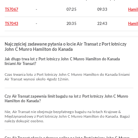
TS7067
-
07:25
09:33
Hamil
TS7043
-
20:35
22:43
Hamil
Najczęściej zadawane pytania o locie Air Transat z Port lotniczy
John C Munro Hamilton do Kanada
Jak długo trwa lot z Port lotniczy John C Munro Hamilton do Kanada
liniami Air Transat?
Czas trwania lotu z Port lotniczy John C Munro Hamilton do Kanada liniami
Air Transat wynosi około 4godz 12min.
Czy Air Transat zapewnia limit bagażu na lot z Port lotniczy John C Munro
Hamilton do Kanada?
Nie, Air Transat nie obejmuje bezpłatnego bagażu na lotach Krajowe &
Międzynarodowy z Port lotniczy John C Munro Hamilton do Kanada. Bagaż
należy dokupić osobno.