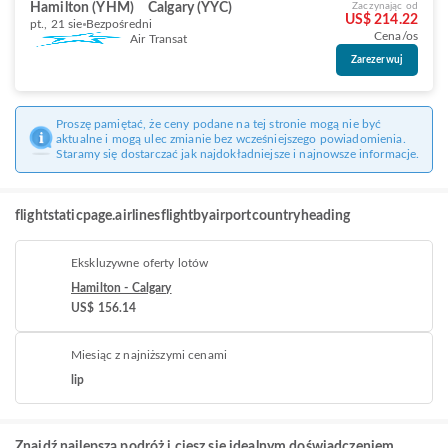
Hamilton (YHM)
Calgary (YYC)
Zaczynając od
US$ 214.22
pt., 21 sie
Bezpośredni
Cena/os
Air Transat
Zarezerwuj
Proszę pamiętać, że ceny podane na tej stronie mogą nie być
aktualne i mogą ulec zmianie bez wcześniejszego powiadomienia.
Staramy się dostarczać jak najdokładniejsze i najnowsze informacje.
flightstaticpage.airlinesflightbyairportcountryheading
Ekskluzywne oferty lotów
Hamilton - Calgary
US$ 156.14
Miesiąc z najniższymi cenami
lip
Znajdź najlepszą podróż i ciesz się idealnym doświadczeniem