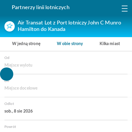
Partnerzy linii lotniczych
Air Transat Lot z Port lotniczy John C Munro
Hamilton do Kanada
W jedną stronę
W obie strony
Kilka miast
Od
Miejsce wylotu
Do
Miejsce docelowe
Odlot
sob., 8 sie 2026
Powrót