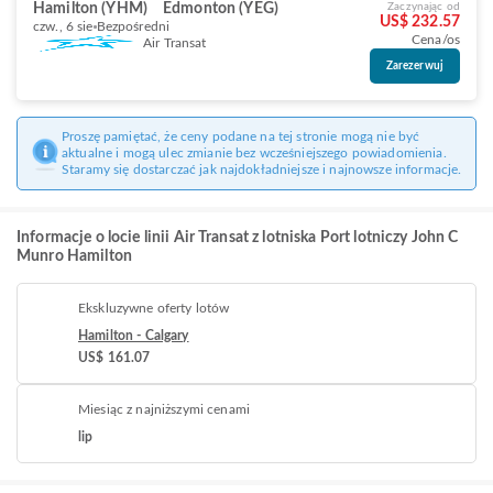
Hamilton (YHM)
Edmonton (YEG)
Zaczynając od
US$ 232.57
czw., 6 sie
Bezpośredni
Cena/os
Air Transat
Zarezerwuj
Proszę pamiętać, że ceny podane na tej stronie mogą nie być
aktualne i mogą ulec zmianie bez wcześniejszego powiadomienia.
Staramy się dostarczać jak najdokładniejsze i najnowsze informacje.
Informacje o locie linii Air Transat z lotniska Port lotniczy John C
Munro Hamilton
Ekskluzywne oferty lotów
Hamilton - Calgary
US$ 161.07
Miesiąc z najniższymi cenami
lip