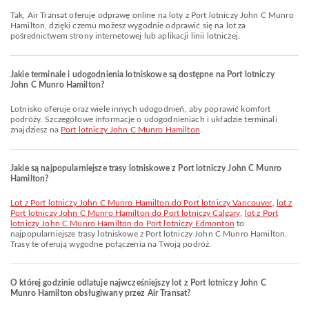
Tak, Air Transat oferuje odprawę online na loty z Port lotniczy John C Munro
Hamilton, dzięki czemu możesz wygodnie odprawić się na lot za
pośrednictwem strony internetowej lub aplikacji linii lotniczej.
Jakie terminale i udogodnienia lotniskowe są dostępne na Port lotniczy
John C Munro Hamilton?
Lotnisko oferuje oraz wiele innych udogodnień, aby poprawić komfort
podróży. Szczegółowe informacje o udogodnieniach i układzie terminali
znajdziesz na
Port lotniczy John C Munro Hamilton
.
Jakie są najpopularniejsze trasy lotniskowe z Port lotniczy John C Munro
Hamilton?
lot z Port lotniczy John C Munro Hamilton do Port lotniczy Vancouver
,
lot z
Port lotniczy John C Munro Hamilton do Port lotniczy Calgary
,
lot z Port
lotniczy John C Munro Hamilton do Port lotniczy Edmonton
to
najpopularniejsze trasy lotniskowe z Port lotniczy John C Munro Hamilton.
Trasy te oferują wygodne połączenia na Twoją podróż.
O której godzinie odlatuje najwcześniejszy lot z Port lotniczy John C
Munro Hamilton obsługiwany przez Air Transat?