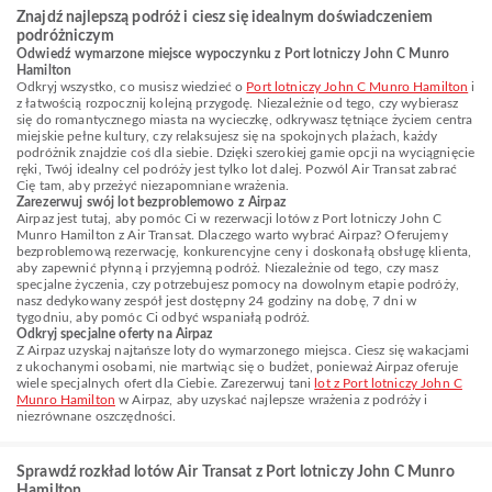
Znajdź najlepszą podróż i ciesz się idealnym doświadczeniem
podróżniczym
Odwiedź wymarzone miejsce wypoczynku z Port lotniczy John C Munro
Hamilton
Odkryj wszystko, co musisz wiedzieć o
Port lotniczy John C Munro Hamilton
i
z łatwością rozpocznij kolejną przygodę. Niezależnie od tego, czy wybierasz
się do romantycznego miasta na wycieczkę, odkrywasz tętniące życiem centra
miejskie pełne kultury, czy relaksujesz się na spokojnych plażach, każdy
podróżnik znajdzie coś dla siebie. Dzięki szerokiej gamie opcji na wyciągnięcie
ręki, Twój idealny cel podróży jest tylko lot dalej. Pozwól Air Transat zabrać
Cię tam, aby przeżyć niezapomniane wrażenia.
Zarezerwuj swój lot bezproblemowo z Airpaz
Airpaz jest tutaj, aby pomóc Ci w rezerwacji lotów z Port lotniczy John C
Munro Hamilton z Air Transat. Dlaczego warto wybrać Airpaz? Oferujemy
bezproblemową rezerwację, konkurencyjne ceny i doskonałą obsługę klienta,
aby zapewnić płynną i przyjemną podróż. Niezależnie od tego, czy masz
specjalne życzenia, czy potrzebujesz pomocy na dowolnym etapie podróży,
nasz dedykowany zespół jest dostępny 24 godziny na dobę, 7 dni w
tygodniu, aby pomóc Ci odbyć wspaniałą podróż.
Odkryj specjalne oferty na Airpaz
Z Airpaz uzyskaj najtańsze loty do wymarzonego miejsca. Ciesz się wakacjami
z ukochanymi osobami, nie martwiąc się o budżet, ponieważ Airpaz oferuje
wiele specjalnych ofert dla Ciebie. Zarezerwuj tani
lot z Port lotniczy John C
Munro Hamilton
w Airpaz, aby uzyskać najlepsze wrażenia z podróży i
niezrównane oszczędności.
Sprawdź rozkład lotów Air Transat z Port lotniczy John C Munro
Hamilton