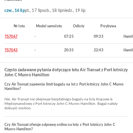
czw., 16 lip
pt., 17 lip
sob., 18 lip
niedz., 19 lip
Nr lotu
Model samolotu
Odloty
Przybywa
TS7067
-
07:25
09:33
Hamil
TS7043
-
20:35
22:43
Hamil
Często zadawane pytania dotyczące lotu Air Transat z Port lotniczy
John C Munro Hamilton
Czy Air Transat zapewnia limit bagażu na lot z Port lotniczy John C Munro
Hamilton?
Nie, Air Transat nie obejmuje bezpłatnego bagażu na loty Krajowe &
Międzynarodowy z Port lotniczy John C Munro Hamilton. Bagaż należy
dokupić osobno.
Czy Air Transat oferuje odprawę online na loty z Port lotniczy John C
Munro Hamilton?