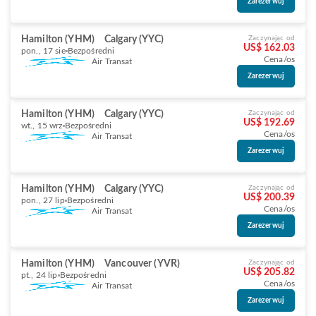
Zarezerwuj
Hamilton (YHM)
Calgary (YYC)
Zaczynając od
US$ 162.03
pon., 17 sie
Bezpośredni
Cena/os
Air Transat
Zarezerwuj
Hamilton (YHM)
Calgary (YYC)
Zaczynając od
US$ 192.69
wt., 15 wrz
Bezpośredni
Cena/os
Air Transat
Zarezerwuj
Hamilton (YHM)
Calgary (YYC)
Zaczynając od
US$ 200.39
pon., 27 lip
Bezpośredni
Cena/os
Air Transat
Zarezerwuj
Hamilton (YHM)
Vancouver (YVR)
Zaczynając od
US$ 205.82
pt., 24 lip
Bezpośredni
Cena/os
Air Transat
Zarezerwuj