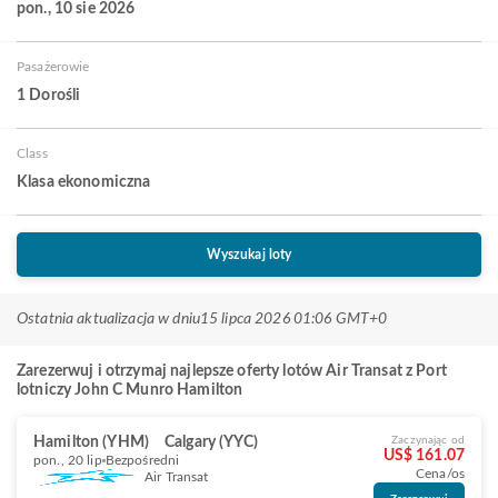
pon., 10 sie 2026
Pasażerowie
1 Dorośli
Class
Klasa ekonomiczna
Wyszukaj loty
Ostatnia aktualizacja w dniu
15 lipca 2026 01:06 GMT+0
Zarezerwuj i otrzymaj najlepsze oferty lotów Air Transat z Port
lotniczy John C Munro Hamilton
Hamilton (YHM)
Calgary (YYC)
Zaczynając od
US$ 161.07
pon., 20 lip
Bezpośredni
Cena/os
Air Transat