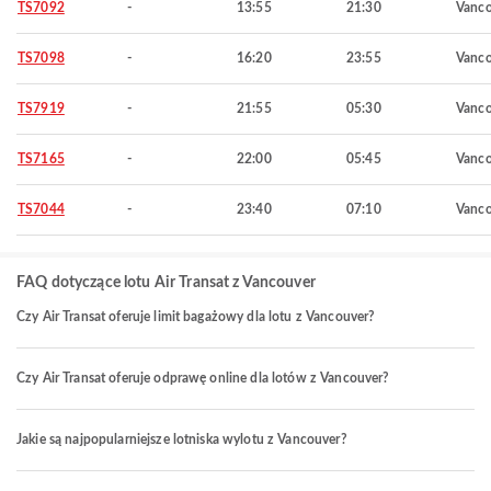
TS7092
-
13:55
21:30
Vanco
TS7098
-
16:20
23:55
Vanco
TS7919
-
21:55
05:30
Vanco
TS7165
-
22:00
05:45
Vanco
TS7044
-
23:40
07:10
Vanco
FAQ dotyczące lotu Air Transat z Vancouver
Czy Air Transat oferuje limit bagażowy dla lotu z Vancouver?
Czy Air Transat oferuje odprawę online dla lotów z Vancouver?
Jakie są najpopularniejsze lotniska wylotu z Vancouver?