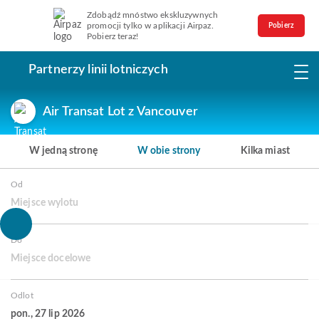
Zdobądź mnóstwo ekskluzywnych
promocji tylko w aplikacji Airpaz.
Pobierz
Pobierz teraz!
Partnerzy linii lotniczych
Air Transat Lot z Vancouver
W jedną stronę
W obie strony
Kilka miast
Od
Miejsce wylotu
Do
Miejsce docelowe
Odlot
pon., 27 lip 2026