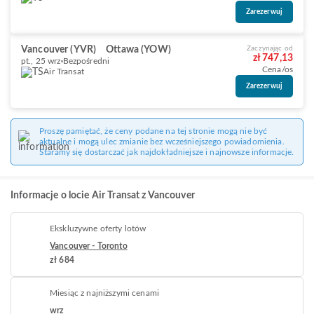
Zarezerwuj
Vancouver (YVR)
Ottawa (YOW)
Zaczynając od
zł 747,13
pt., 25 wrz
Bezpośredni
Cena/os
Air Transat
Zarezerwuj
Proszę pamiętać, że ceny podane na tej stronie mogą nie być
aktualne i mogą ulec zmianie bez wcześniejszego powiadomienia.
Staramy się dostarczać jak najdokładniejsze i najnowsze informacje.
Informacje o locie Air Transat z Vancouver
Ekskluzywne oferty lotów
Vancouver - Toronto
zł 684
Miesiąc z najniższymi cenami
wrz