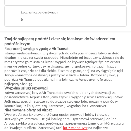
Łączna liczba destynacji
6
Znajdź najlepszą podróż i ciesz się idealnym doświadczeniem
podróżniczym
Rozpocznij swoją przygodę z Air Transat
Istnieje wiele destynacji turystycznych do odkrycia, możesz łatwo znaleźć
idealne miejsce na swoją przygodę. Niezależnie od tego, czy wybierasz się do
romantycznego miasta na krótki wypad, odkrywasz tętniące życiem centra
miejskie pełne kultury, czy relaksujesz się na spokojnych plażach, każdy
podróżnik znajdzie coś dla siebie. Z szeroką gamą opcji na wyciągnięcie ręki,
Twoja wymarzona destynacja jest tylko o krok – lotem. Rozpocznij swoją
podróż z Air Transat, popularną linią lotniczą w Vancouver, oferującą
najlepszą obsługę.
Wygodna usługa rezerwacji
Łatwo zarezerwuj loty z Air Transat do swoich ulubionych destynacji za
pośrednictwem Airpaz. Oferujemy szybki i wygodny serwis rezerwacji lotów.
Jeśli masz specjalne życzenia dotyczące swojego lotu, możemy pomóc w
komunikacji z linią lotniczą. Zarezerwuj wygodny lot z Vancouver.
Niezrównane oferty od Airpaz
Wybierz Airpaz jako swoją główną opcję rezerwacji lotów i ciesz się
atrakcyjnymi ofertami. Dzięki intuicyjnemu systemowi rezerwacji online
Airpaz, szybko wyszukasz, porównasz i zarezerwujesz tanie loty, które pasują
do Twojego budżetu. Zarezerwuj tani
lot z Vancouver
na najlepsze