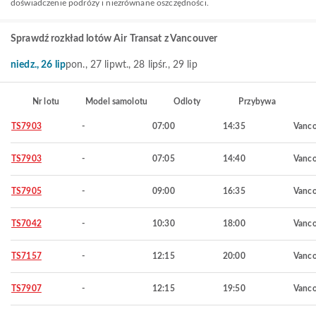
doświadczenie podróży i niezrównane oszczędności.
Sprawdź rozkład lotów Air Transat z Vancouver
niedz., 26 lip
pon., 27 lip
wt., 28 lip
śr., 29 lip
Nr lotu
Model samolotu
Odloty
Przybywa
TS7903
-
07:00
14:35
Vanco
TS7903
-
07:05
14:40
Vanco
TS7905
-
09:00
16:35
Vanco
TS7042
-
10:30
18:00
Vanco
TS7157
-
12:15
20:00
Vanco
TS7907
-
12:15
19:50
Vanco