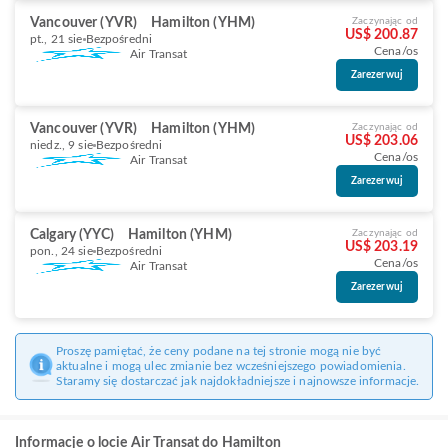
Vancouver (YVR)
Hamilton (YHM)
Zaczynając od
US$ 200.87
pt., 21 sie
Bezpośredni
Cena/os
Air Transat
Zarezerwuj
Vancouver (YVR)
Hamilton (YHM)
Zaczynając od
US$ 203.06
niedz., 9 sie
Bezpośredni
Cena/os
Air Transat
Zarezerwuj
Calgary (YYC)
Hamilton (YHM)
Zaczynając od
US$ 203.19
pon., 24 sie
Bezpośredni
Cena/os
Air Transat
Zarezerwuj
Proszę pamiętać, że ceny podane na tej stronie mogą nie być
aktualne i mogą ulec zmianie bez wcześniejszego powiadomienia.
Staramy się dostarczać jak najdokładniejsze i najnowsze informacje.
Informacje o locie Air Transat do Hamilton