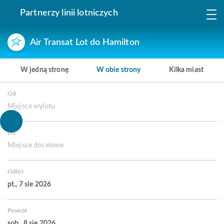
Partnerzy linii lotniczych
Air Transat Lot do Hamilton
W jedną stronę
W obie strony
Kilka miast
Od
Miejsce wylotu
Do
Miejsce docelowe
Odlot
pt., 7 sie 2026
Powrót
sob., 8 sie 2026