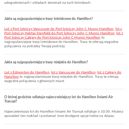
udogodnieniach i układach terminali na tych lotniskach.
Jakie są najpopularniejsze trasy lotniskowe do Hamilton?
lot z Port lotniczy Vancouver do Port lotniczy John C Munro Hamilton
,
lot z
Port lotniczy Halifax Stanfield do Port lotniczy John C Munro Hamilton
,
lot z
Port lotniczy Calgary do Port lotniczy John C Munro Hamilton
to
najpopularniejsze trasy lotniskowe do Hamilton. Trasy te oferują wygodne
połączenia na potrzeby Twojej podróży.
Jakie są najpopularniejsze trasy miejskie do Hamilton?
lot z Edmonton do Hamilton
,
lot z Vancouver do Hamilton
,
lot z Calgary do
Hamilton
to najpopularniejsze trasy miejskie do Hamilton. Trasy te oferują
wygodne połączenia z głównych miast.
O której godzinie odlatuje najwcześniejszy lot do Hamilton liniami Air
Transat?
Najwcześniejszy lot do Hamilton liniami Air Transat odlatuje o 10:30. Możesz
sprawdzić ten rozkład i porównać inne dostępne opcje lotów na Airpaz.