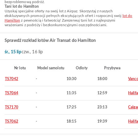
bezproblemową podróż.
Tani lot do Hamilton
Uzyskaj specjalne oferty na swój lot z Airpaz. Skorzystaj z naszych
ekskluzywnych promocji pełnych ekscytujących ofert i rozpocznij swój
lot do
Hamilton
z pewnością i łatwością! Zarezerwuj tani lot z najlepszymi
wrażeniami z podróży i bezkonkurencyjnymi oszczędnościami.
Sprawdź rozkład lotów Air Transat do Hamilton
śr., 15 lip
czw., 16 lip
Nr lotu
Model samolotu
Odloty
Przybywa
TS7042
-
10:30
18:00
Vanco
TS7064
-
11:35
12:59
Halif
TS7170
-
17:25
23:13
Calga
TS7062
-
18:15
19:39
Halif