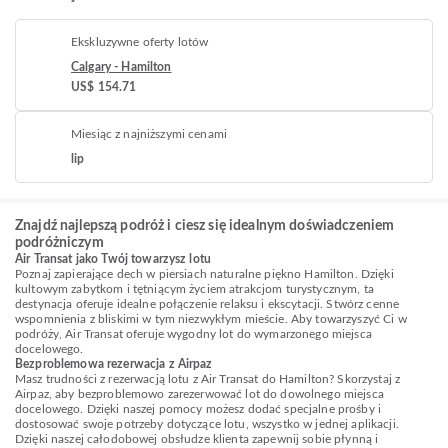
Ekskluzywne oferty lotów
Calgary - Hamilton
US$ 154.71
Miesiąc z najniższymi cenami
lip
Znajdź najlepszą podróż i ciesz się idealnym doświadczeniem
podróżniczym
Air Transat jako Twój towarzysz lotu
Poznaj zapierające dech w piersiach naturalne piękno Hamilton. Dzięki
kultowym zabytkom i tętniącym życiem atrakcjom turystycznym, ta
destynacja oferuje idealne połączenie relaksu i ekscytacji. Stwórz cenne
wspomnienia z bliskimi w tym niezwykłym mieście. Aby towarzyszyć Ci w
podróży, Air Transat oferuje wygodny lot do wymarzonego miejsca
docelowego.
Bezproblemowa rezerwacja z Airpaz
Masz trudności z rezerwacją lotu z Air Transat do Hamilton? Skorzystaj z
Airpaz, aby bezproblemowo zarezerwować lot do dowolnego miejsca
docelowego. Dzięki naszej pomocy możesz dodać specjalne prośby i
dostosować swoje potrzeby dotyczące lotu, wszystko w jednej aplikacji.
Dzięki naszej całodobowej obsłudze klienta zapewnij sobie płynną i