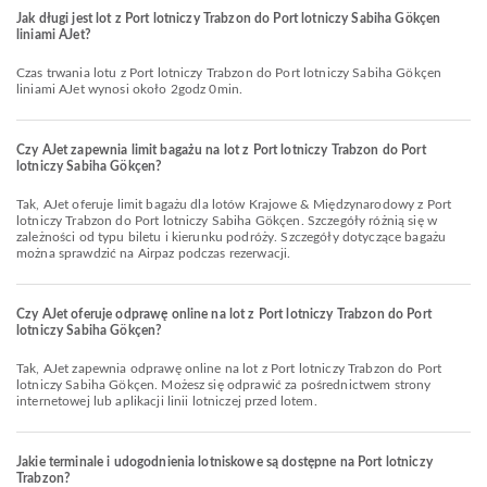
Jak długi jest lot z Port lotniczy Trabzon do Port lotniczy Sabiha Gökçen
liniami AJet?
Czas trwania lotu z Port lotniczy Trabzon do Port lotniczy Sabiha Gökçen
liniami AJet wynosi około 2godz 0min.
Czy AJet zapewnia limit bagażu na lot z Port lotniczy Trabzon do Port
lotniczy Sabiha Gökçen?
Tak, AJet oferuje limit bagażu dla lotów Krajowe & Międzynarodowy z Port
lotniczy Trabzon do Port lotniczy Sabiha Gökçen. Szczegóły różnią się w
zależności od typu biletu i kierunku podróży. Szczegóły dotyczące bagażu
można sprawdzić na Airpaz podczas rezerwacji.
Czy AJet oferuje odprawę online na lot z Port lotniczy Trabzon do Port
lotniczy Sabiha Gökçen?
Tak, AJet zapewnia odprawę online na lot z Port lotniczy Trabzon do Port
lotniczy Sabiha Gökçen. Możesz się odprawić za pośrednictwem strony
internetowej lub aplikacji linii lotniczej przed lotem.
Jakie terminale i udogodnienia lotniskowe są dostępne na Port lotniczy
Trabzon?