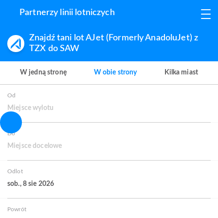
Partnerzy linii lotniczych
Znajdź tani lot AJet (Formerly AnadoluJet) z
TZX do SAW
W jedną stronę
W obie strony
Kilka miast
Od
Miejsce wylotu
Do
Miejsce docelowe
Odlot
sob., 8 sie 2026
Powrót