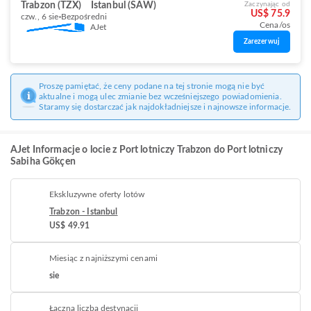
Trabzon (TZX)
Istanbul (SAW)
Zaczynając od
US$ 75.9
czw., 6 sie
Bezpośredni
Cena/os
AJet
Zarezerwuj
Proszę pamiętać, że ceny podane na tej stronie mogą nie być
aktualne i mogą ulec zmianie bez wcześniejszego powiadomienia.
Staramy się dostarczać jak najdokładniejsze i najnowsze informacje.
AJet Informacje o locie z Port lotniczy Trabzon do Port lotniczy
Sabiha Gökçen
Ekskluzywne oferty lotów
Trabzon - Istanbul
US$ 49.91
Miesiąc z najniższymi cenami
sie
Łączna liczba destynacji