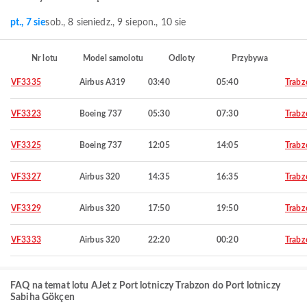
pt., 7 sie
sob., 8 sie
niedz., 9 sie
pon., 10 sie
Nr lotu
Model samolotu
Odloty
Przybywa
VF3335
Airbus A319
03:40
05:40
Trabz
VF3323
Boeing 737
05:30
07:30
Trabz
VF3325
Boeing 737
12:05
14:05
Trabz
VF3327
Airbus 320
14:35
16:35
Trabz
VF3329
Airbus 320
17:50
19:50
Trabz
VF3333
Airbus 320
22:20
00:20
Trabz
FAQ na temat lotu AJet z Port lotniczy Trabzon do Port lotniczy
Sabiha Gökçen