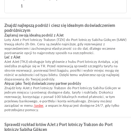
1
Znajdź najlepszą podróż i ciesz się idealnym doświadczeniem
podróżniczym
Zaplanuj swoją idealną podróż z AJet
Loty AJet z Port lotniczy Trabzon (TZX) do Port lotniczy Sabiha Gökçen (SAW)
trwają około 2h 0m. Ceny są zwykle najniższe, gdy rezerwujesz z
wyprzedzeniem i zachowujesz elastyczność co do dat, dlatego wczesne
porównanie opcji to najprostszy sposób na oszczędności.
Leć z AJet
AJet AJet (TKJ) obsługuje loty głównie z hubu Port lotniczy Antalya, a jej
siedziba znajduje się w TR. Przed rezerwacją sprawdź szczegóły taryfy na
stronie rezerwacji, ponieważ limit bagażu, posiłki i wybór miejsc mogą się
różnić w zależności od typu biletu. Dzięki temu wybierzesz opcję najlepiej
dopasowaną do Twojej podróży.
Airpaz jako Twój doświadczony partner podróży
Znajdź loty AJet z Port lotniczy Trabzon do Port lotniczy Sabiha Gökçen w
jednym miejscu i porównaj dostępne daty, taryfy i rozkłady. Dokończ
rezerwację, korzystając z ponad 100 lokalnych metod płatności, w tym
przelewu bankowego, e-portfela i konta wirtualnego. Zmiany możesz
zarządzać w menu
/order
, a wsparcie Airpaz jest dostępne 24/7, gdy tylko
potrzebujesz pomocy.
Sprawdź rozkład lotów AJet z Port lotniczy Trabzon do Port
lotniczy Sabiha Gökçen