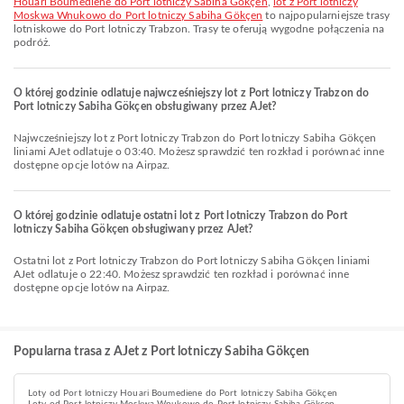
Houari Boumediene do Port lotniczy Sabiha Gökçen
,
lot z Port lotniczy
Moskwa Wnukowo do Port lotniczy Sabiha Gökçen
to najpopularniejsze trasy
lotniskowe do Port lotniczy Trabzon. Trasy te oferują wygodne połączenia na
podróż.
O której godzinie odlatuje najwcześniejszy lot z Port lotniczy Trabzon do
Port lotniczy Sabiha Gökçen obsługiwany przez AJet?
Najwcześniejszy lot z Port lotniczy Trabzon do Port lotniczy Sabiha Gökçen
liniami AJet odlatuje o 03:40. Możesz sprawdzić ten rozkład i porównać inne
dostępne opcje lotów na Airpaz.
O której godzinie odlatuje ostatni lot z Port lotniczy Trabzon do Port
lotniczy Sabiha Gökçen obsługiwany przez AJet?
Ostatni lot z Port lotniczy Trabzon do Port lotniczy Sabiha Gökçen liniami
AJet odlatuje o 22:40. Możesz sprawdzić ten rozkład i porównać inne
dostępne opcje lotów na Airpaz.
Popularna trasa z AJet z Port lotniczy Sabiha Gökçen
Loty od Port lotniczy Houari Boumediene do Port lotniczy Sabiha Gökçen