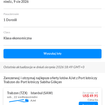
niedz., 9 sie 2026
Pasażerowie
1 Dorośli
Class
Klasa ekonomiczna
Wyszukaj loty
Ostatnia aktualizacja w dniu
6 sierpnia 2026 18:49 GMT+0
Zarezerwuj i otrzymaj najlepsze oferty lotów AJet z Port lotniczy
Trabzon do Port lotniczy Sabiha Gökçen
Trabzon (TZX)
Istanbul (SAW)
Zaczynając od
US$ 49.91
sob., 22 sie
Bezpośredni
Cena/os
AJet