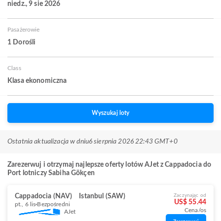
niedz., 9 sie 2026
Pasażerowie
1 Dorośli
Class
Klasa ekonomiczna
Wyszukaj loty
Ostatnia aktualizacja w dniu
6 sierpnia 2026 22:43 GMT+0
Zarezerwuj i otrzymaj najlepsze oferty lotów AJet z Cappadocia do
Port lotniczy Sabiha Gökçen
Cappadocia (NAV)
Istanbul (SAW)
Zaczynając od
US$ 55.44
pt., 6 lis
Bezpośredni
Cena/os
AJet