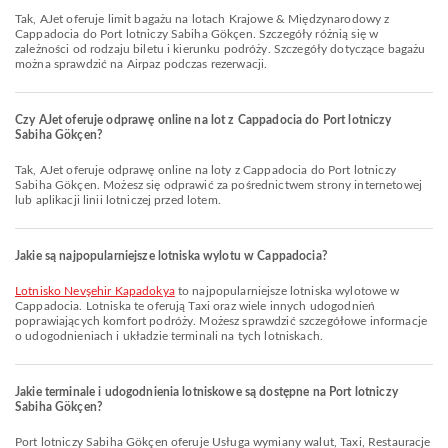
Tak, AJet oferuje limit bagażu na lotach Krajowe & Międzynarodowy z
Cappadocia do Port lotniczy Sabiha Gökçen. Szczegóły różnią się w
zależności od rodzaju biletu i kierunku podróży. Szczegóły dotyczące bagażu
można sprawdzić na Airpaz podczas rezerwacji.
Czy AJet oferuje odprawę online na lot z Cappadocia do Port lotniczy
Sabiha Gökçen?
Tak, AJet oferuje odprawę online na loty z Cappadocia do Port lotniczy
Sabiha Gökçen. Możesz się odprawić za pośrednictwem strony internetowej
lub aplikacji linii lotniczej przed lotem.
Jakie są najpopularniejsze lotniska wylotu w Cappadocia?
Lotnisko Nevşehir Kapadokya
to najpopularniejsze lotniska wylotowe w
Cappadocia. Lotniska te oferują Taxi oraz wiele innych udogodnień
poprawiających komfort podróży. Możesz sprawdzić szczegółowe informacje
o udogodnieniach i układzie terminali na tych lotniskach.
Jakie terminale i udogodnienia lotniskowe są dostępne na Port lotniczy
Sabiha Gökçen?
Port lotniczy Sabiha Gökçen oferuje Usługa wymiany walut, Taxi, Restauracje