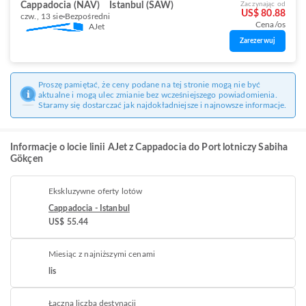
Cappadocia (NAV)
Istanbul (SAW)
Zaczynając od
US$ 80.88
czw., 13 sie
Bezpośredni
Cena/os
AJet
Zarezerwuj
Proszę pamiętać, że ceny podane na tej stronie mogą nie być
aktualne i mogą ulec zmianie bez wcześniejszego powiadomienia.
Staramy się dostarczać jak najdokładniejsze i najnowsze informacje.
Informacje o locie linii AJet z Cappadocia do Port lotniczy Sabiha
Gökçen
Ekskluzywne oferty lotów
Cappadocia - Istanbul
US$ 55.44
Miesiąc z najniższymi cenami
lis
Łączna liczba destynacji