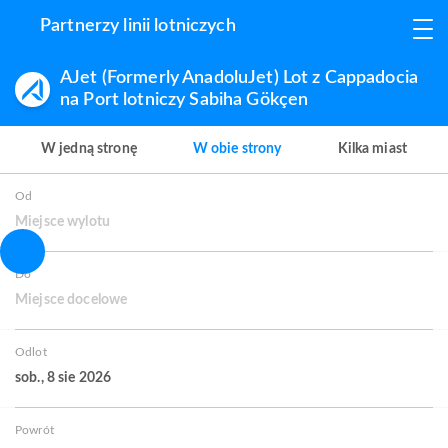
Partnerzy linii lotniczych
AJet (Formerly AnadoluJet) Lot z Cappadocia
na Port lotniczy Sabiha Gökçen
W jedną stronę
W obie strony
Kilka miast
Od
Miejsce wylotu
Do
Miejsce docelowe
Odlot
sob., 8 sie 2026
Powrót