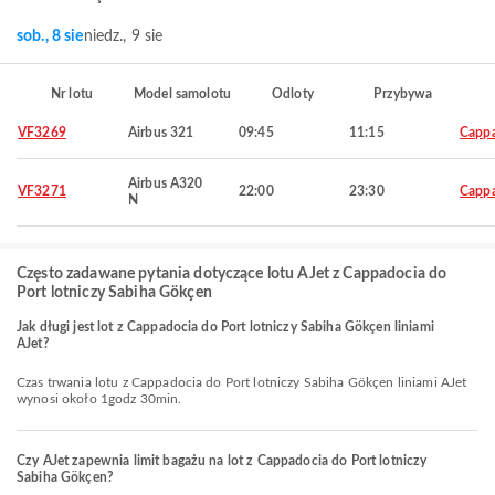
sob., 8 sie
niedz., 9 sie
Nr lotu
Model samolotu
Odloty
Przybywa
VF3269
Airbus 321
09:45
11:15
Capp
Airbus A320
VF3271
22:00
23:30
Capp
N
Często zadawane pytania dotyczące lotu AJet z Cappadocia do
Port lotniczy Sabiha Gökçen
Jak długi jest lot z Cappadocia do Port lotniczy Sabiha Gökçen liniami
AJet?
Czas trwania lotu z Cappadocia do Port lotniczy Sabiha Gökçen liniami AJet
wynosi około 1godz 30min.
Czy AJet zapewnia limit bagażu na lot z Cappadocia do Port lotniczy
Sabiha Gökçen?