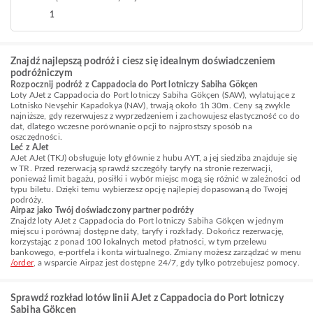
1
Znajdź najlepszą podróż i ciesz się idealnym doświadczeniem
podróżniczym
Rozpocznij podróż z Cappadocia do Port lotniczy Sabiha Gökçen
Loty AJet z Cappadocia do Port lotniczy Sabiha Gökçen (SAW), wylatujące z
Lotnisko Nevşehir Kapadokya (NAV), trwają około 1h 30m. Ceny są zwykle
najniższe, gdy rezerwujesz z wyprzedzeniem i zachowujesz elastyczność co do
dat, dlatego wczesne porównanie opcji to najprostszy sposób na
oszczędności.
Leć z AJet
AJet AJet (TKJ) obsługuje loty głównie z hubu AYT, a jej siedziba znajduje się
w TR. Przed rezerwacją sprawdź szczegóły taryfy na stronie rezerwacji,
ponieważ limit bagażu, posiłki i wybór miejsc mogą się różnić w zależności od
typu biletu. Dzięki temu wybierzesz opcję najlepiej dopasowaną do Twojej
podróży.
Airpaz jako Twój doświadczony partner podróży
Znajdź loty AJet z Cappadocia do Port lotniczy Sabiha Gökçen w jednym
miejscu i porównaj dostępne daty, taryfy i rozkłady. Dokończ rezerwację,
korzystając z ponad 100 lokalnych metod płatności, w tym przelewu
bankowego, e-portfela i konta wirtualnego. Zmiany możesz zarządzać w menu
/order
, a wsparcie Airpaz jest dostępne 24/7, gdy tylko potrzebujesz pomocy.
Sprawdź rozkład lotów linii AJet z Cappadocia do Port lotniczy
Sabiha Gökçen