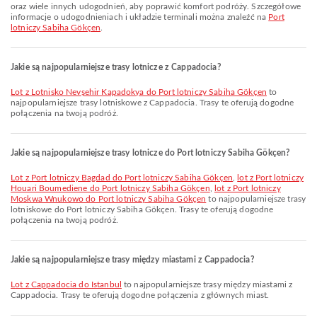
oraz wiele innych udogodnień, aby poprawić komfort podróży. Szczegółowe
informacje o udogodnieniach i układzie terminali można znaleźć na
Port
lotniczy Sabiha Gökçen
.
Jakie są najpopularniejsze trasy lotnicze z Cappadocia?
lot z Lotnisko Nevşehir Kapadokya do Port lotniczy Sabiha Gökçen
to
najpopularniejsze trasy lotniskowe z Cappadocia. Trasy te oferują dogodne
połączenia na twoją podróż.
Jakie są najpopularniejsze trasy lotnicze do Port lotniczy Sabiha Gökçen?
lot z Port lotniczy Bagdad do Port lotniczy Sabiha Gökçen
,
lot z Port lotniczy
Houari Boumediene do Port lotniczy Sabiha Gökçen
,
lot z Port lotniczy
Moskwa Wnukowo do Port lotniczy Sabiha Gökçen
to najpopularniejsze trasy
lotniskowe do Port lotniczy Sabiha Gökçen. Trasy te oferują dogodne
połączenia na twoją podróż.
Jakie są najpopularniejsze trasy między miastami z Cappadocia?
lot z Cappadocia do Istanbul
to najpopularniejsze trasy między miastami z
Cappadocia. Trasy te oferują dogodne połączenia z głównych miast.