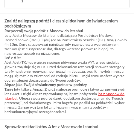
1
Znajdź najlepszą podróż i ciesz się idealnym doświadczeniem
podróżniczym
Rozpocznij swoją podróż z Moscow do Istanbul
Loty AJet z Moscow do Istanbul, odlatujące z Port lotniczy Moskwa
Domodiedowo (DME) i lądujące na Port lotniczy Stambuł (IST), trwają około
4h 15m. Ceny są zazwyczaj najniższe, gdy rezerwujesz z wyprzedzeniem i
zachowujesz elastyczność dat, dlatego wczesne porównanie opcji to
najprostszy sposób na niższą cenę.
Leć z AJet
AJet AJet (TKJ) operuje ze swojego głównego węzła AYT, a jego siedziba
główna znajduje się w TR. Przed dokonaniem rezerwacji sprawdź szczegóły
taryfy na stronie rezerwacji, ponieważ limit bagażu, posiłki i wybór miejsca
mogą się różnić w zależności od rodzaju biletu. Dzięki temu możesz wybrać
opcję najlepiej dopasowaną do Twojej podróży.
Airpaz jako Twój doświadczony partner w podróży
Tanie loty tylko z Airpaz. Znajdź najlepsze promocje i łatwo zarezerwuj swój
lot z AJet. Dzięki Airpaz zapewniamy najlepsze połączenia
lot z Moscow do
Istanbul
. Ulepsz swoją podróż dzięki dodatkom dostosowanym do Twoich
preferencji, od dodatkowego limitu bagażu po posiłki na pokładzie i wybór
miejsca. Zarezerwuj tani lot z najlepszymi wrażeniami z podróży i
bezkonkurencyjnymi oszczędnościami.
Sprawdź rozkład lotów AJet z Moscow do Istanbul