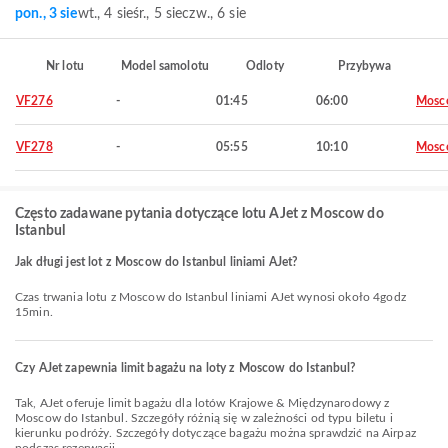
pon., 3 sie
wt., 4 sie
śr., 5 sie
czw., 6 sie
Nr lotu
Model samolotu
Odloty
Przybywa
VF276
-
01:45
06:00
Mosc
VF278
-
05:55
10:10
Mosc
Często zadawane pytania dotyczące lotu AJet z Moscow do
Istanbul
Jak długi jest lot z Moscow do Istanbul liniami AJet?
Czas trwania lotu z Moscow do Istanbul liniami AJet wynosi około 4godz
15min.
Czy AJet zapewnia limit bagażu na loty z Moscow do Istanbul?
Tak, AJet oferuje limit bagażu dla lotów Krajowe & Międzynarodowy z
Moscow do Istanbul. Szczegóły różnią się w zależności od typu biletu i
kierunku podróży. Szczegóły dotyczące bagażu można sprawdzić na Airpaz