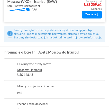
Moscow (VKO)
Istanbul (SAW)
Zaczynając od
US$ 259.61
sob., 12 wrz
Bezpośredni
Cena/os
AJet
Zarezerwuj
Proszę pamiętać, że ceny podane na tej stronie mogą nie być
aktualne i mogą ulec zmianie bez wcześniejszego powiadomienia.
Staramy się dostarczać jak najdokładniejsze i najnowsze informacje.
Informacje o locie linii AJet z Moscow do Istanbul
Ekskluzywne oferty lotów
Moscow - Istanbul
US$ 148.48
Miesiąc z najniższymi cenami
paź
Łączna liczba destynacji