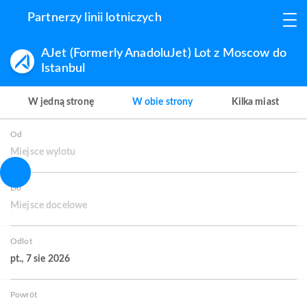
Partnerzy linii lotniczych
AJet (Formerly AnadoluJet) Lot z Moscow do
Istanbul
W jedną stronę
W obie strony
Kilka miast
Od
Miejsce wylotu
Do
Miejsce docelowe
Odlot
pt., 7 sie 2026
Powrót