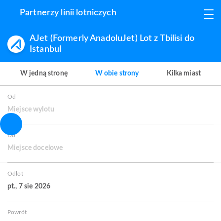
Partnerzy linii lotniczych
AJet (Formerly AnadoluJet) Lot z Tbilisi do
Istanbul
W jedną stronę
W obie strony
Kilka miast
Od
Miejsce wylotu
Do
Miejsce docelowe
Odlot
pt., 7 sie 2026
Powrót