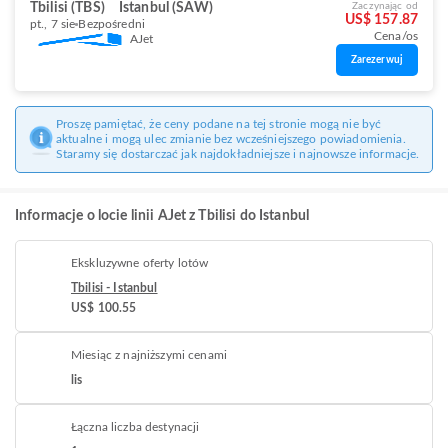
Tbilisi (TBS)
Istanbul (SAW)
Zaczynając od
US$ 157.87
pt., 7 sie
Bezpośredni
Cena/os
AJet
Zarezerwuj
Proszę pamiętać, że ceny podane na tej stronie mogą nie być
aktualne i mogą ulec zmianie bez wcześniejszego powiadomienia.
Staramy się dostarczać jak najdokładniejsze i najnowsze informacje.
Informacje o locie linii AJet z Tbilisi do Istanbul
Ekskluzywne oferty lotów
Tbilisi - Istanbul
US$ 100.55
Miesiąc z najniższymi cenami
lis
Łączna liczba destynacji