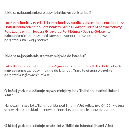
Jakie są najpopularniejsze trasy lotniskowe do Istanbul?
lot z Port lotniczy Bagdad do Port lotniczy Sabiha Gökçen
,
lot z Port lotniczy
Houari Boumediene do Port lotniczy Sabiha Gökçen
,
lot z Międzynarodowy
Port Lotniczy im. Heydəra Əliyeva do Port lotniczy Sabiha Gökçen
to
najpopularniejsze trasy lotniskowe do Istanbul. Trasy te oferują wygodne
połączenia na Twoją podróż.
Jakie są najpopularniejsze trasy miejskie do Istanbul?
lot z Baghdad do Istanbul
,
lot z Algiers do Istanbul
,
lot z Baku do Istanbul
to
najpopularniejsze trasy miejskie do Istanbul. Trasy te oferują wygodne
połączenia z głównych miast.
O której godzinie odlatuje najwcześniejszy lot z Tbilisi do Istanbul liniami
AJet?
Najwcześniejszy lot z Tbilisi do Istanbul liniami AJet odlatuje o 04:55. Możesz
sprawdzić ten rozkład i porównać inne dostępne opcje lotów na Airpaz.
O której godzinie odlatuje ostatni lot z Tbilisi do Istanbul liniami AJet?