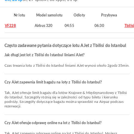
Nr lotu
Model samolotu
Odloty
Przybywa
VF228
Airbus 320
04:55
06:30
Tbilisi
Często zadawane pytania dotyczące lotu AJet z Tbilisi do Istanbul
Jak długi jest lot z Tbilisi do Istanbul liniami AJet?
Czas trwania lotu z Tbilisi do Istanbul liniami AJet wynosi około 2godz 35min.
Czy AJet zapewnia limit bagażu na loty z Tbilisi do Istanbul?
Tak, AJet oferuje limit bagażu dla lotów Krajowe & Międzynarodowy z Tbilisi
do Istanbul. Szczegóły różnią się w zależności od typu biletu i kierunku
podróży. Szczegóły dotyczące bagażu można sprawdzić na Airpaz podczas
rezerwacji.
Czy AJet oferuje odprawę online na lot z Tbilisi do Istanbul?
Tak, AJet zapewnia odprawę online na lot z Tbilisi do Istanbul. Możesz