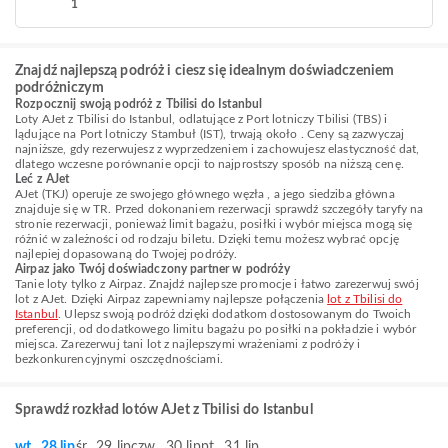
1
Znajdź najlepszą podróż i ciesz się idealnym doświadczeniem
podróżniczym
Rozpocznij swoją podróż z Tbilisi do Istanbul
Loty AJet z Tbilisi do Istanbul, odlatujące z Port lotniczy Tbilisi (TBS) i
lądujące na Port lotniczy Stambuł (IST), trwają około . Ceny są zazwyczaj
najniższe, gdy rezerwujesz z wyprzedzeniem i zachowujesz elastyczność dat,
dlatego wczesne porównanie opcji to najprostszy sposób na niższą cenę.
Leć z AJet
AJet (TKJ) operuje ze swojego głównego węzła , a jego siedziba główna
znajduje się w TR. Przed dokonaniem rezerwacji sprawdź szczegóły taryfy na
stronie rezerwacji, ponieważ limit bagażu, posiłki i wybór miejsca mogą się
różnić w zależności od rodzaju biletu. Dzięki temu możesz wybrać opcję
najlepiej dopasowaną do Twojej podróży.
Airpaz jako Twój doświadczony partner w podróży
Tanie loty tylko z Airpaz. Znajdź najlepsze promocje i łatwo zarezerwuj swój
lot z AJet. Dzięki Airpaz zapewniamy najlepsze połączenia
lot z Tbilisi do
Istanbul
. Ulepsz swoją podróż dzięki dodatkom dostosowanym do Twoich
preferencji, od dodatkowego limitu bagażu po posiłki na pokładzie i wybór
miejsca. Zarezerwuj tani lot z najlepszymi wrażeniami z podróży i
bezkonkurencyjnymi oszczędnościami.
Sprawdź rozkład lotów AJet z Tbilisi do Istanbul
wt., 28 lip
śr., 29 lip
czw., 30 lip
pt., 31 lip