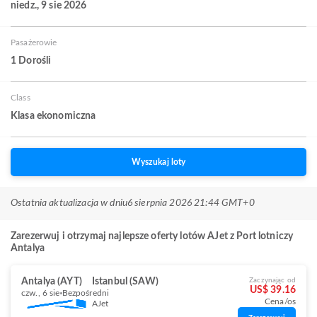
niedz., 9 sie 2026
Pasażerowie
1 Dorośli
Class
Klasa ekonomiczna
Wyszukaj loty
Ostatnia aktualizacja w dniu
6 sierpnia 2026 21:44 GMT+0
Zarezerwuj i otrzymaj najlepsze oferty lotów AJet z Port lotniczy
Antalya
Antalya (AYT)
Istanbul (SAW)
Zaczynając od
US$ 39.16
czw., 6 sie
Bezpośredni
Cena/os
AJet