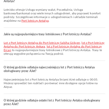
Antalya?
Lotnisko oferuje Usługa wymiany walut, Poczekalnia, Usługa
bankowa/bankomat oraz wiele innych udogodnień, aby poprawić komfort
podróży. Szczegółowe informacje o udogodnieniach i układzie terminali
znajdziesz na
Port lotniczy Antalya
.
Jakie są najpopularniejsze trasy lotniskowe z Port lotniczy Antalya?
lot z Port lotniczy Antalya do Port lotniczy Sabiha Gökçen
,
lot z Port lotniczy
Antalya do Port lotniczy Ankara
,
lot z Port lotniczy Antalya do Port lotniczy
Ercan
to najpopularniejsze trasy lotniskowe z Port lotniczy Antalya. Trasy te
oferują wygodne połączenia na Twoją podróż.
O której godzinie odlatuje najwcześniejszy lot z Port lotniczy Antalya
obsługiwany przez AJet?
Najwcześniejszy lot z Port lotniczy Antalya liniami AJet odlatuje o 00:05.
Możesz sprawdzić ten rozkład i porównać inne dostępne opcje lotów na
Airpaz.
O której godzinie odlatuje ostatni lot z Port lotniczy Antalya obsługiwany
przez AJet?