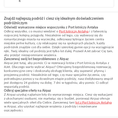
4
Znajdź najlepszą podróż i ciesz się idealnym doświadczeniem
podróżniczym
Odwiedź wymarzone miejsce wypoczynku z Port lotniczy Antalya
Odkryj wszystko, co musisz wiedzieć o
Port lotniczy Antalya
i z łatwością
rozpocznij kolejną przygodę. Niezależnie od tego, czy wybierasz się do
romantycznego miasta na wycieczkę, odkrywasz tętniące życiem centra
miejskie pełne kultury, czy relaksujesz się na spokojnych plażach, każdy
podróżnik znajdzie coś dla siebie. Dzięki szerokiej gamie opcji na wyciągnięcie
ręki, Twój idealny cel podróży jest tylko lot dalej. Pozwól AJet zabrać Cię tam,
aby przeżyć niezapomniane wrażenia.
Zarezerwuj swój lot bezproblemowo z Airpaz
Airpaz jest tutaj, aby pomóc Ci w rezerwacji lotów z Port lotniczy Antalya z
AJet. Dlaczego warto wybrać Airpaz? Oferujemy bezproblemową rezerwację,
konkurencyjne ceny i doskonałą obsługę klienta, aby zapewnić płynną i
przyjemną podróż. Niezależnie od tego, czy masz specjalne życzenia, czy
potrzebujesz pomocy na dowolnym etapie podróży, nasz dedykowany zespół
jest dostępny 24 godziny na dobę, 7 dni w tygodniu, aby pomóc Ci odbyć
wspaniałą podróż.
Odkryj specjalne oferty na Airpaz
Z Airpaz uzyskaj najtańsze loty do wymarzonego miejsca. Ciesz się wakacjami
z ukochanymi osobami, nie martwiąc się o budżet, ponieważ Airpaz oferuje
wiele specjalnych ofert dla Ciebie. Zarezerwuj tani
lot z Port lotniczy Antalya
w Airpaz, aby uzyskać najlepsze wrażenia z podróży i niezrównane
oszczędności.