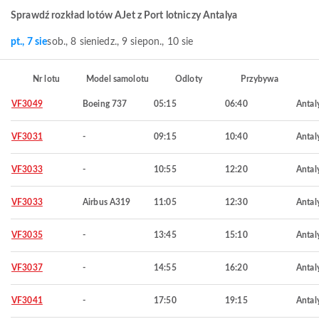
Sprawdź rozkład lotów AJet z Port lotniczy Antalya
pt., 7 sie
sob., 8 sie
niedz., 9 sie
pon., 10 sie
Nr lotu
Model samolotu
Odloty
Przybywa
VF3049
Boeing 737
05:15
06:40
Antal
VF3031
-
09:15
10:40
Antal
VF3033
-
10:55
12:20
Antal
VF3033
Airbus A319
11:05
12:30
Antal
VF3035
-
13:45
15:10
Antal
VF3037
-
14:55
16:20
Antal
VF3041
-
17:50
19:15
Antal