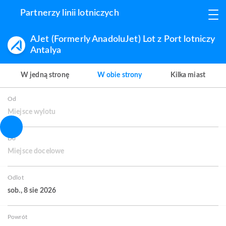
Partnerzy linii lotniczych
AJet (Formerly AnadoluJet) Lot z Port lotniczy
Antalya
W jedną stronę
W obie strony
Kilka miast
Od
Miejsce wylotu
Do
Miejsce docelowe
Odlot
sob., 8 sie 2026
Powrót