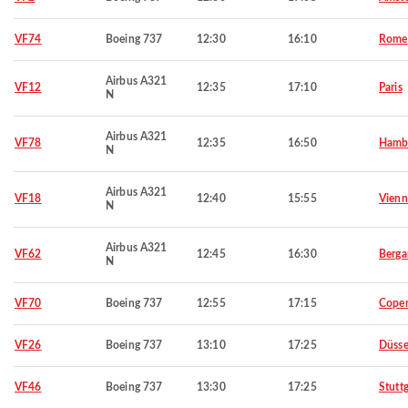
VF74
Boeing 737
12:30
16:10
Rome
Airbus A321
VF12
12:35
17:10
Paris
N
Airbus A321
VF78
12:35
16:50
Hamb
N
Airbus A321
VF18
12:40
15:55
Vienn
N
Airbus A321
VF62
12:45
16:30
Berg
N
VF70
Boeing 737
12:55
17:15
Cope
VF26
Boeing 737
13:10
17:25
Düsse
VF46
Boeing 737
13:30
17:25
Stuttg