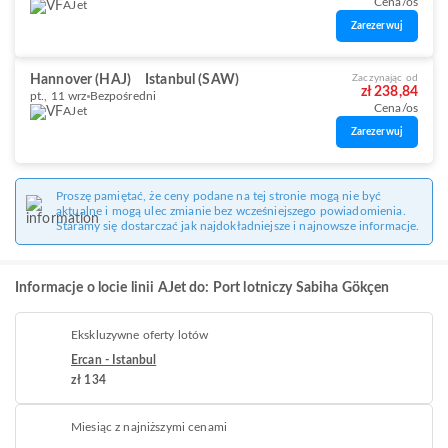
Cena/os
AJet
Zarezerwuj
Hannover (HAJ)
Istanbul (SAW)
Zaczynając od
zł 238,84
pt., 11 wrz
Bezpośredni
Cena/os
AJet
Zarezerwuj
Proszę pamiętać, że ceny podane na tej stronie mogą nie być
aktualne i mogą ulec zmianie bez wcześniejszego powiadomienia.
Staramy się dostarczać jak najdokładniejsze i najnowsze informacje.
Informacje o locie linii AJet do: Port lotniczy Sabiha Gökçen
Ekskluzywne oferty lotów
Ercan - Istanbul
zł 134
Miesiąc z najniższymi cenami