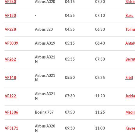
VF280
Airbus A320
04:15
07:30
Bishk
VF180
-
04:55
07:10
Baku
VF228
Airbus 320
04:55
06:30
Tbilisi
VF3039
Airbus A319
05:15
06:40
Antal
Airbus A321
VF262
05:35
07:30
Beiru
N
Airbus A321
VF148
05:50
08:35
Erbil
N
Airbus A321
VF192
07:30
11:20
Jedd
N
VF1506
Boeing 737
07:50
11:25
Medi
Airbus A320
VF3171
09:30
11:00
Kayse
N