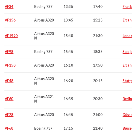
VF34
Boeing 737
13:35
17:40
Frank
VF156
Airbus A320
13:45
15:25
Ercan
Airbus A320
VF1990
15:40
21:30
Lond
N
VF98
Boeing 737
15:45
18:35
Saraj
VF158
Airbus A320
16:10
17:50
Ercan
Airbus A320
VF48
16:20
20:15
Stuttg
N
Airbus A321
VF60
16:35
20:30
Berlin
N
VF28
Airbus A320
16:45
21:00
Düsse
VF68
Boeing 737
17:15
21:40
Bruss