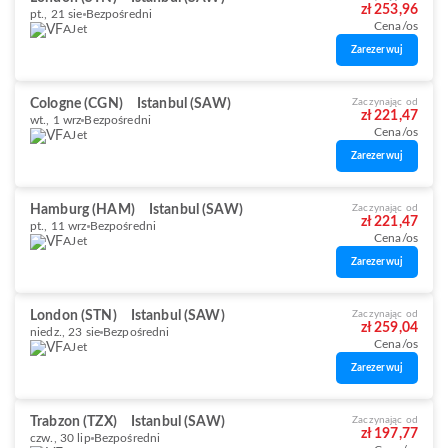
zł 253,96
pt., 21 sie
Bezpośredni
Cena/os
AJet
Zarezerwuj
Cologne (CGN)
Istanbul (SAW)
Zaczynając od
zł 221,47
wt., 1 wrz
Bezpośredni
Cena/os
AJet
Zarezerwuj
Hamburg (HAM)
Istanbul (SAW)
Zaczynając od
zł 221,47
pt., 11 wrz
Bezpośredni
Cena/os
AJet
Zarezerwuj
London (STN)
Istanbul (SAW)
Zaczynając od
zł 259,04
niedz., 23 sie
Bezpośredni
Cena/os
AJet
Zarezerwuj
Trabzon (TZX)
Istanbul (SAW)
Zaczynając od
zł 197,77
czw., 30 lip
Bezpośredni