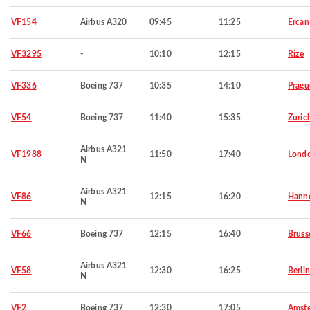
VF154
Airbus A320
09:45
11:25
Ercan
VF3295
-
10:10
12:15
Rize
VF336
Boeing 737
10:35
14:10
Pragu
VF54
Boeing 737
11:40
15:35
Zuric
Airbus A321
VF1988
11:50
17:40
Lond
N
Airbus A321
VF86
12:15
16:20
Hann
N
VF66
Boeing 737
12:15
16:40
Bruss
Airbus A321
VF58
12:30
16:25
Berlin
N
VF2
Boeing 737
12:30
17:05
Amst