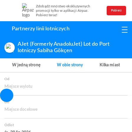
Zdobądź mnóstwo ekskluzywnych
promocji tylko w aplikacji Airpaz.
Pobierz
Pobierz teraz!
Partnerzy linii lotniczych
AJet (Formerly AnadoluJet) Lot do Port
lotniczy Sabiha Gökçen
W jedną stronę
W obie strony
Kilka miast
Od
Miejsce wylotu
Do
Miejsce docelowe
Odlot