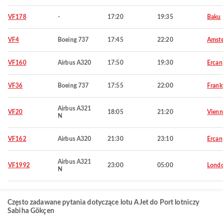
VF178
-
17:20
19:35
Baku
VF4
Boeing 737
17:45
22:20
Amst
VF160
Airbus A320
17:50
19:30
Ercan
VF36
Boeing 737
17:55
22:00
Frank
Airbus A321
VF20
18:05
21:20
Vienn
N
VF162
Airbus A320
21:30
23:10
Ercan
Airbus A321
VF1992
23:00
05:00
Lond
N
Często zadawane pytania dotyczące lotu AJet do Port lotniczy
Sabiha Gökçen