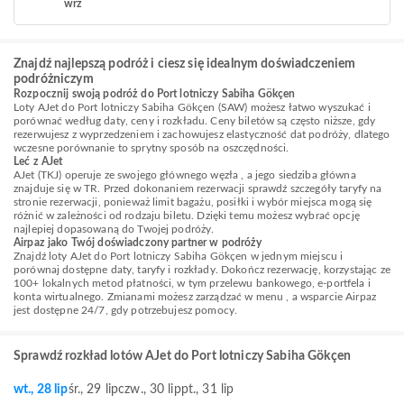
wrz
Znajdź najlepszą podróż i ciesz się idealnym doświadczeniem
podróżniczym
Rozpocznij swoją podróż do Port lotniczy Sabiha Gökçen
Loty AJet do Port lotniczy Sabiha Gökçen (SAW) możesz łatwo wyszukać i
porównać według daty, ceny i rozkładu. Ceny biletów są często niższe, gdy
rezerwujesz z wyprzedzeniem i zachowujesz elastyczność dat podróży, dlatego
wczesne porównanie to sprytny sposób na oszczędności.
Leć z AJet
AJet (TKJ) operuje ze swojego głównego węzła , a jego siedziba główna
znajduje się w TR. Przed dokonaniem rezerwacji sprawdź szczegóły taryfy na
stronie rezerwacji, ponieważ limit bagażu, posiłki i wybór miejsca mogą się
różnić w zależności od rodzaju biletu. Dzięki temu możesz wybrać opcję
najlepiej dopasowaną do Twojej podróży.
Airpaz jako Twój doświadczony partner w podróży
Znajdź loty AJet do Port lotniczy Sabiha Gökçen w jednym miejscu i
porównaj dostępne daty, taryfy i rozkłady. Dokończ rezerwację, korzystając ze
100+ lokalnych metod płatności, w tym przelewu bankowego, e-portfela i
konta wirtualnego. Zmianami możesz zarządzać w menu , a wsparcie Airpaz
jest dostępne 24/7, gdy potrzebujesz pomocy.
Sprawdź rozkład lotów AJet do Port lotniczy Sabiha Gökçen
wt., 28 lip
śr., 29 lip
czw., 30 lip
pt., 31 lip