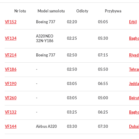
Nr lotu
Model samolotu
Odloty
Przybywa
VF152
Boeing 737
02:20
05:05
Erbil
A320NEO
VF134
02:25
05:30
Bagh
32N-Y186
VF214
Boeing 737
02:50
07:15
Riyad
VF186
-
02:50
05:50
Tehra
VF190
-
03:05
06:55
Jedd
VF260
-
03:05
05:00
Beiru
VF132
-
03:25
06:25
Bagh
VF144
Airbus A320
03:30
07:30
Duba