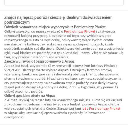
Znajdź najlepszą podróż i ciesz się idealnym doświadczeniem
podróżniczym
Odwiedź wymarzone miejsce wypoczynku z Port lotniczy Phuket
Odkryj wszystko, co musisz wiedzieć o
Port lotniczy Phuket
i z łatwością
rozpocznij kolejną przygodę. Niezależnie od tego, czy wybierasz się do
romantycznego miasta na wycieczkę, odkrywasz tętniące życiem centra
miejskie pełne kultury, czy relaksujesz się na spokojnych plażach, każdy
podróżnik znajdzie coś dla siebie. Dzięki szerokiej gamie opcji na wyciągnięcie
ręki, Twój idealny cel podróży jest tylko lot dalej. Pozwól Vietjet Air zabrać Cię
tam, aby przeżyć niezapomniane wrażenia.
Zarezerwuj swój lot bezproblemowo z Airpaz
Airpaz jest tutaj, aby pomóc Ci w rezerwacji lotów z Port lotniczy Phuket z
Vietjet Air. Dlaczego warto wybrać Airpaz? Oferujemy bezproblemową
rezerwację, konkurencyjne ceny i doskonałą obsługę klienta, aby zapewnić
płynną i przyjemną podróż. Niezależnie od tego, czy masz specjalne życzenia,
czy potrzebujesz pomocy na dowolnym etapie podróży, nasz dedykowany
zespół jest dostępny 24 godziny na dobę, 7 dni w tygodniu, aby pomóc Ci
odbyć wspaniałą podróż.
Odkryj specjalne oferty na Airpaz
Z Airpaz uzyskaj najtańsze loty do wymarzonego miejsca. Ciesz się wakacjami
z ukochanymi osobami, nie martwiąc się o budżet, ponieważ Airpaz oferuje
wiele specjalnych ofert dla Ciebie. Zarezerwuj tani
lot z Port lotniczy Phuket
w Airpaz, aby uzyskać najlepsze wrażenia z podróży i niezrównane
oszczędności.