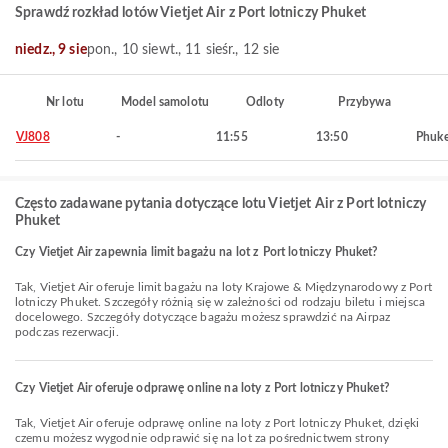
Sprawdź rozkład lotów Vietjet Air z Port lotniczy Phuket
niedz., 9 sie
pon., 10 sie
wt., 11 sie
śr., 12 sie
Nr lotu
Model samolotu
Odloty
Przybywa
VJ808
-
11:55
13:50
Phuke
Często zadawane pytania dotyczące lotu Vietjet Air z Port lotniczy
Phuket
Czy Vietjet Air zapewnia limit bagażu na lot z Port lotniczy Phuket?
Tak, Vietjet Air oferuje limit bagażu na loty Krajowe & Międzynarodowy z Port
lotniczy Phuket. Szczegóły różnią się w zależności od rodzaju biletu i miejsca
docelowego. Szczegóły dotyczące bagażu możesz sprawdzić na Airpaz
podczas rezerwacji.
Czy Vietjet Air oferuje odprawę online na loty z Port lotniczy Phuket?
Tak, Vietjet Air oferuje odprawę online na loty z Port lotniczy Phuket, dzięki
czemu możesz wygodnie odprawić się na lot za pośrednictwem strony