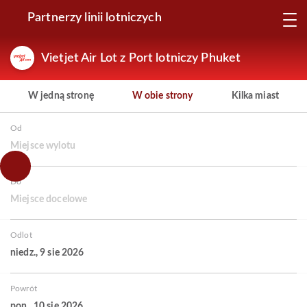
Partnerzy linii lotniczych
Vietjet Air Lot z Port lotniczy Phuket
W jedną stronę
W obie strony
Kilka miast
Od
Miejsce wylotu
Do
Miejsce docelowe
Odlot
niedz., 9 sie 2026
Powrót
pon., 10 sie 2026