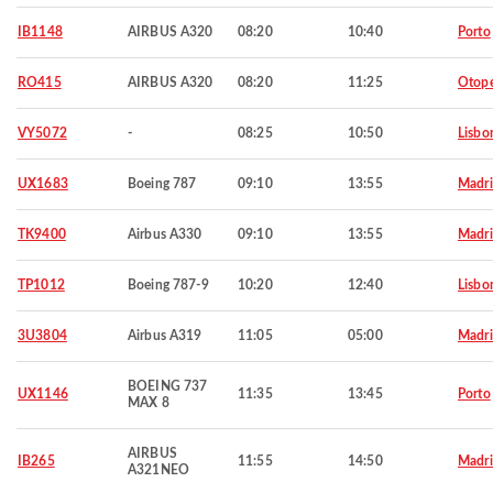
IB1148
AIRBUS A320
08:20
10:40
Porto
RO415
AIRBUS A320
08:20
11:25
Otop
VY5072
-
08:25
10:50
Lisbo
UX1683
Boeing 787
09:10
13:55
Madr
TK9400
Airbus A330
09:10
13:55
Madr
TP1012
Boeing 787-9
10:20
12:40
Lisbo
3U3804
Airbus A319
11:05
05:00
Madr
BOEING 737
UX1146
11:35
13:45
Porto
MAX 8
AIRBUS
IB265
11:55
14:50
Madr
A321NEO