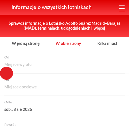
Informacje o wszystkich lotniskach
Sprawdź informacje o Lotnisko Adolfo Suárez Madrid–Barajas
(MAD), terminalach, udogodnieniach i więcej
W jedną stronę
W obie strony
Kilka miast
Od
Miejsce wylotu
Do
Miejsce docelowe
Odlot
sob., 8 sie 2026
Powrót