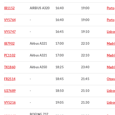
IB1152
AIRBUS A320
16:40
19:00
Porto
VY5764
-
16:40
19:00
Porto
VY5747
-
16:45
19:10
Lisbo
IB7902
Airbus A321
17:00
22:10
Madr
PC1102
Airbus A321
17:00
22:10
Madr
TK1860
Airbus A350
18:25
23:40
Madr
FR2514
-
18:45
21:45
Otop
U27689
-
18:50
21:10
Lisbo
VY5216
-
19:05
21:30
Lisbo
BOEING 737