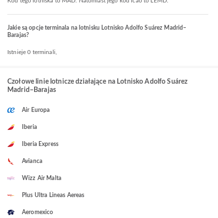
Kod tego lotniska to MAD. Natomiast jego kod icao to LEMD.
Jakie są opcje terminala na lotnisku Lotnisko Adolfo Suárez Madrid–
Barajas?
Istnieje 0 terminali,
Czołowe linie lotnicze działające na Lotnisko Adolfo Suárez
Madrid–Barajas
Air Europa
Iberia
Iberia Express
Avianca
Wizz Air Malta
Plus Ultra Lineas Aereas
Aeromexico