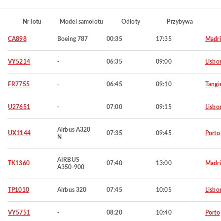
Nr lotu
Model samolotu
Odloty
Przybywa
CA898
Boeing 787
00:35
17:35
Madr
VY5214
-
06:35
09:00
Lisbo
FR7755
-
06:45
09:10
Tangi
U27651
-
07:00
09:15
Lisbo
Airbus A320
UX1144
07:35
09:45
Porto
N
AIRBUS
TK1360
07:40
13:00
Madr
A350-900
TP1010
Airbus 320
07:45
10:05
Lisbo
VY5751
-
08:20
10:40
Porto