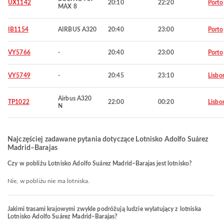
UX1142
20:10
22:20
Porto
MAX 8
IB1154
AIRBUS A320
20:40
23:00
Porto
VY5766
-
20:40
23:00
Porto
VY5749
-
20:45
23:10
Lisbo
Airbus A320
TP1022
22:00
00:20
Lisbo
N
Najczęściej zadawane pytania dotyczące Lotnisko Adolfo Suárez
Madrid–Barajas
Czy w pobliżu Lotnisko Adolfo Suárez Madrid–Barajas jest lotnisko?
Nie, w pobliżu nie ma lotniska.
Jakimi trasami krajowymi zwykle podróżują ludzie wylatujący z lotniska
Lotnisko Adolfo Suárez Madrid–Barajas?