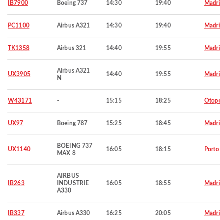
IB7900
Boeing 737
14:30
19:40
Madr
PC1100
Airbus A321
14:30
19:40
Madr
TK1358
Airbus 321
14:40
19:55
Madr
Airbus A321
UX3905
14:40
19:55
Madr
N
W43171
-
15:15
18:25
Otop
UX97
Boeing 787
15:25
18:45
Madr
BOEING 737
UX1140
16:05
18:15
Porto
MAX 8
AIRBUS
IB263
INDUSTRIE
16:05
18:55
Madr
A330
IB337
Airbus A330
16:25
20:05
Madr