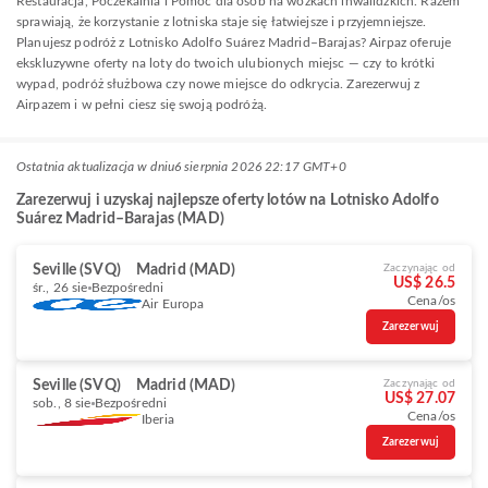
Restauracja, Poczekalnia i Pomoc dla osób na wózkach inwalidzkich. Razem
sprawiają, że korzystanie z lotniska staje się łatwiejsze i przyjemniejsze.
Planujesz podróż z Lotnisko Adolfo Suárez Madrid–Barajas? Airpaz oferuje
ekskluzywne oferty na loty do twoich ulubionych miejsc — czy to krótki
wypad, podróż służbowa czy nowe miejsce do odkrycia. Zarezerwuj z
Airpazem i w pełni ciesz się swoją podróżą.
Ostatnia aktualizacja w dniu
6 sierpnia 2026 22:17 GMT+0
Zarezerwuj i uzyskaj najlepsze oferty lotów na Lotnisko Adolfo
Suárez Madrid–Barajas (MAD)
Seville (SVQ)
Madrid (MAD)
Zaczynając od
US$ 26.5
śr., 26 sie
Bezpośredni
Cena/os
Air Europa
Zarezerwuj
Seville (SVQ)
Madrid (MAD)
Zaczynając od
US$ 27.07
sob., 8 sie
Bezpośredni
Cena/os
Iberia
Zarezerwuj