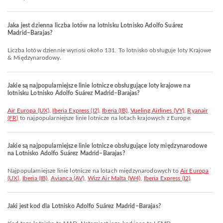
Jaka jest dzienna liczba lotów na lotnisku Lotnisko Adolfo Suárez
Madrid–Barajas?
Liczba lotów dziennie wynosi około 131. To lotnisko obsługuje loty Krajowe
& Międzynarodowy.
Jakie są najpopularniejsze linie lotnicze obsługujące loty krajowe na
lotnisku Lotnisko Adolfo Suárez Madrid–Barajas?
Air Europa (UX)
,
Iberia Express (I2)
,
Iberia (IB)
,
Vueling Airlines (VY)
,
Ryanair
(FR)
to najpopularniejsze linie lotnicze na lotach krajowych z Europe.
Jakie są najpopularniejsze linie lotnicze obsługujące loty międzynarodowe
na Lotnisko Adolfo Suárez Madrid–Barajas?
Najpopularniejsze linie lotnicze na lotach międzynarodowych to
Air Europa
(UX)
,
Iberia (IB)
,
Avianca (AV)
,
Wizz Air Malta (W4)
,
Iberia Express (I2)
.
Jaki jest kod dla Lotnisko Adolfo Suárez Madrid–Barajas?