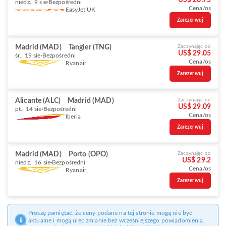
US$ 28.75
niedz., 9 sie
Bezpośredni
Cena/os
EasyJet UK
Zarezerwuj
Madrid (MAD)
Tangier (TNG)
Zaczynając od
US$ 29.05
śr., 19 sie
Bezpośredni
Cena/os
Ryanair
Zarezerwuj
Alicante (ALC)
Madrid (MAD)
Zaczynając od
US$ 29.09
pt., 14 sie
Bezpośredni
Cena/os
Iberia
Zarezerwuj
Madrid (MAD)
Porto (OPO)
Zaczynając od
US$ 29.2
niedz., 16 sie
Bezpośredni
Cena/os
Ryanair
Zarezerwuj
Proszę pamiętać, że ceny podane na tej stronie mogą nie być
aktualne i mogą ulec zmianie bez wcześniejszego powiadomienia.