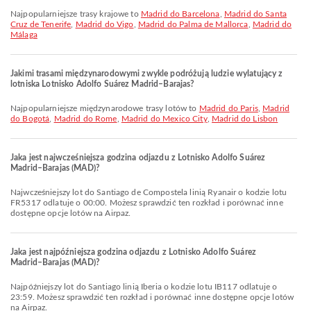
Najpopularniejsze trasy krajowe to
Madrid do Barcelona
,
Madrid do Santa
Cruz de Tenerife
,
Madrid do Vigo
,
Madrid do Palma de Mallorca
,
Madrid do
Málaga
Jakimi trasami międzynarodowymi zwykle podróżują ludzie wylatujący z
lotniska Lotnisko Adolfo Suárez Madrid–Barajas?
Najpopularniejsze międzynarodowe trasy lotów to
Madrid do Paris
,
Madrid
do Bogotá
,
Madrid do Rome
,
Madrid do Mexico City
,
Madrid do Lisbon
Jaka jest najwcześniejsza godzina odjazdu z Lotnisko Adolfo Suárez
Madrid–Barajas (MAD)?
Najwcześniejszy lot do Santiago de Compostela linią Ryanair o kodzie lotu
FR5317 odlatuje o 00:00. Możesz sprawdzić ten rozkład i porównać inne
dostępne opcje lotów na Airpaz.
Jaka jest najpóźniejsza godzina odjazdu z Lotnisko Adolfo Suárez
Madrid–Barajas (MAD)?
Najpóźniejszy lot do Santiago linią Iberia o kodzie lotu IB117 odlatuje o
23:59. Możesz sprawdzić ten rozkład i porównać inne dostępne opcje lotów
na Airpaz.