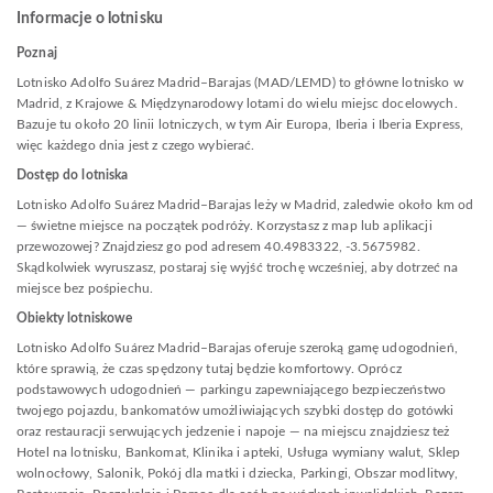
Informacje o lotnisku
Poznaj
Lotnisko Adolfo Suárez Madrid–Barajas (MAD/LEMD) to główne lotnisko w
Madrid, z Krajowe & Międzynarodowy lotami do wielu miejsc docelowych.
Bazuje tu około 20 linii lotniczych, w tym Air Europa, Iberia i Iberia Express,
więc każdego dnia jest z czego wybierać.
Dostęp do lotniska
Lotnisko Adolfo Suárez Madrid–Barajas leży w Madrid, zaledwie około km od
— świetne miejsce na początek podróży. Korzystasz z map lub aplikacji
przewozowej? Znajdziesz go pod adresem 40.4983322, -3.5675982.
Skądkolwiek wyruszasz, postaraj się wyjść trochę wcześniej, aby dotrzeć na
miejsce bez pośpiechu.
Obiekty lotniskowe
Lotnisko Adolfo Suárez Madrid–Barajas oferuje szeroką gamę udogodnień,
które sprawią, że czas spędzony tutaj będzie komfortowy. Oprócz
podstawowych udogodnień — parkingu zapewniającego bezpieczeństwo
twojego pojazdu, bankomatów umożliwiających szybki dostęp do gotówki
oraz restauracji serwujących jedzenie i napoje — na miejscu znajdziesz też
Hotel na lotnisku, Bankomat, Klinika i apteki, Usługa wymiany walut, Sklep
wolnocłowy, Salonik, Pokój dla matki i dziecka, Parkingi, Obszar modlitwy,