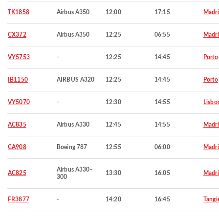
TK1858
Airbus A350
12:00
17:15
Madr
CX372
Airbus A350
12:25
06:55
Madr
VY5753
-
12:25
14:45
Porto
IB1150
AIRBUS A320
12:25
14:45
Porto
VY5070
-
12:30
14:55
Lisbo
AC835
Airbus A330
12:45
14:55
Madr
CA908
Boeing 787
12:55
06:00
Madr
Airbus A330-
AC825
13:30
16:05
Madr
300
FR3877
-
14:20
16:45
Tangi