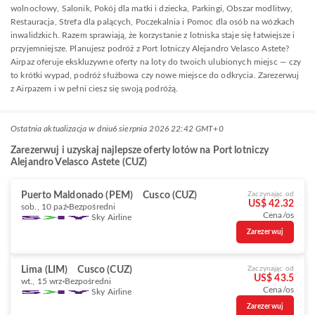
wolnocłowy, Salonik, Pokój dla matki i dziecka, Parkingi, Obszar modlitwy,
Restauracja, Strefa dla palących, Poczekalnia i Pomoc dla osób na wózkach
inwalidzkich. Razem sprawiają, że korzystanie z lotniska staje się łatwiejsze i
przyjemniejsze. Planujesz podróż z Port lotniczy Alejandro Velasco Astete?
Airpaz oferuje ekskluzywne oferty na loty do twoich ulubionych miejsc — czy
to krótki wypad, podróż służbowa czy nowe miejsce do odkrycia. Zarezerwuj
z Airpazem i w pełni ciesz się swoją podróżą.
Ostatnia aktualizacja w dniu
6 sierpnia 2026 22:42 GMT+0
Zarezerwuj i uzyskaj najlepsze oferty lotów na Port lotniczy
Alejandro Velasco Astete (CUZ)
Puerto Maldonado (PEM)
Cusco (CUZ)
Zaczynając od
US$ 42.32
sob., 10 paź
Bezpośredni
Cena/os
Sky Airline
Zarezerwuj
Lima (LIM)
Cusco (CUZ)
Zaczynając od
US$ 43.5
wt., 15 wrz
Bezpośredni
Cena/os
Sky Airline
Zarezerwuj