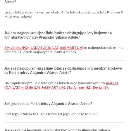
Astete?
Liczba lotów dziennie wynosi około 4. To lotnisko obsługuje loty Krajowe &
Międzynarodowy.
Jakie są najpopularniejsze linie lotnicze obsługujące loty krajowe na
lotnisku Port lotniczy Alejandro Velasco Astete?
Sky Airline (H2)
,
LATAM Chile (LA)
,
JetSMART (JA)
to najpopularniejsze linie
lotnicze na lotach krajowych z South America.
Jakie są najpopularniejsze linie lotnicze obsługujące loty międzynarodowe
na Port lotniczy Alejandro Velasco Astete?
Najpopularniejsze linie lotnicze na lotach międzynarodowych to
Avianca
(AV)
,
LATAM Chile (LA)
,
JetSMART (JA)
,
Sky Airline (H2)
,
Iberia (IB)
.
Jaki jest kod dla Port lotniczy Alejandro Velasco Astete?
Kod tego lotniska to CUZ. Natomiast jego kod icao to SPZO.
Jakie są opcje terminala na lotnisku Port lotniczy Alejandro Velasco