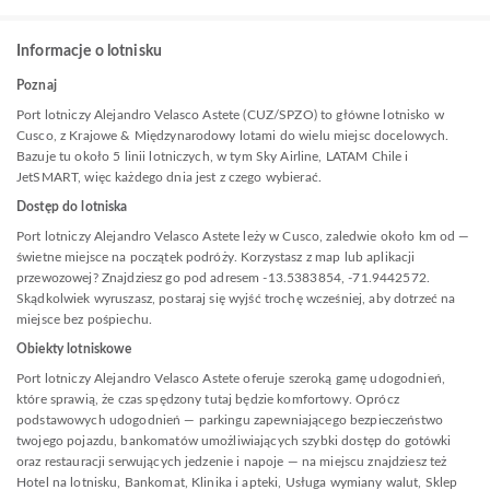
Informacje o lotnisku
Poznaj
Port lotniczy Alejandro Velasco Astete (CUZ/SPZO) to główne lotnisko w
Cusco, z Krajowe & Międzynarodowy lotami do wielu miejsc docelowych.
Bazuje tu około 5 linii lotniczych, w tym Sky Airline, LATAM Chile i
JetSMART, więc każdego dnia jest z czego wybierać.
Dostęp do lotniska
Port lotniczy Alejandro Velasco Astete leży w Cusco, zaledwie około km od —
świetne miejsce na początek podróży. Korzystasz z map lub aplikacji
przewozowej? Znajdziesz go pod adresem -13.5383854, -71.9442572.
Skądkolwiek wyruszasz, postaraj się wyjść trochę wcześniej, aby dotrzeć na
miejsce bez pośpiechu.
Obiekty lotniskowe
Port lotniczy Alejandro Velasco Astete oferuje szeroką gamę udogodnień,
które sprawią, że czas spędzony tutaj będzie komfortowy. Oprócz
podstawowych udogodnień — parkingu zapewniającego bezpieczeństwo
twojego pojazdu, bankomatów umożliwiających szybki dostęp do gotówki
oraz restauracji serwujących jedzenie i napoje — na miejscu znajdziesz też
Hotel na lotnisku, Bankomat, Klinika i apteki, Usługa wymiany walut, Sklep