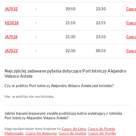
JA7032
-
20:50
22:30
Cusc
H25018
-
21:10
22:55
Cusc
JA7026
-
21:30
23:10
Cusc
JA7022
-
22:30
00:10
Cusc
Najczęściej zadawane pytania dotyczące Port lotniczy Alejandro
Velasco Astete
Czy w pobliżu Port lotniczy Alejandro Velasco Astete jest lotnisko?
Nie, w pobliżu nie ma lotniska.
Jakimi trasami krajowymi zwykle podróżują ludzie wylatujący z lotniska
Port lotniczy Alejandro Velasco Astete?
Najpopularniejsze trasy krajowe to
Cusco do Lima
,
Cusco do Puerto
Maldonado
,
Cusco do Arequipa
,
Cusco do Iquitos
,
Cusco do Trujillo