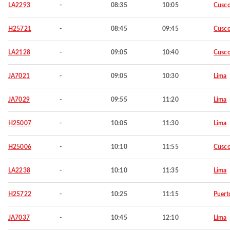
LA2293
-
08:35
10:05
Cusc
H25721
-
08:45
09:45
Cusc
LA2128
-
09:05
10:40
Cusc
JA7021
-
09:05
10:30
Lima
JA7029
-
09:55
11:20
Lima
H25007
-
10:05
11:30
Lima
H25006
-
10:10
11:55
Cusc
LA2238
-
10:10
11:35
Lima
H25722
-
10:25
11:15
Puert
JA7037
-
10:45
12:10
Lima