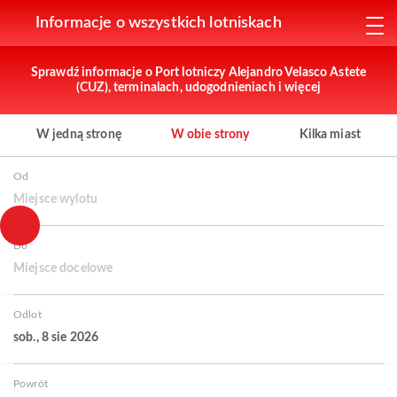
Informacje o wszystkich lotniskach
Sprawdź informacje o Port lotniczy Alejandro Velasco Astete
(CUZ), terminalach, udogodnieniach i więcej
W jedną stronę
W obie strony
Kilka miast
Od
Miejsce wylotu
Do
Miejsce docelowe
Odlot
sob., 8 sie 2026
Powrót