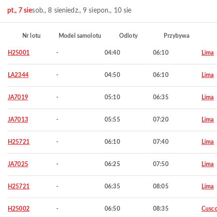
pt., 7 sie
sob., 8 sie
niedz., 9 sie
pon., 10 sie
Nr lotu
Model samolotu
Odloty
Przybywa
H25001
-
04:40
06:10
Lima
LA2344
-
04:50
06:10
Lima
JA7019
-
05:10
06:35
Lima
JA7013
-
05:55
07:20
Lima
H25721
-
06:10
07:40
Lima
JA7025
-
06:25
07:50
Lima
H25721
-
06:35
08:05
Lima
H25002
-
06:50
08:35
Cusc