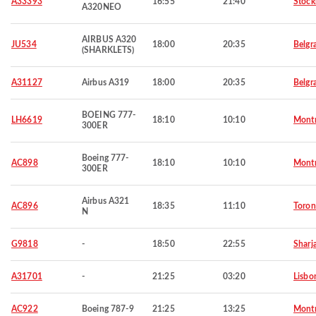
A33393
16:55
21:40
Stoc
A320NEO
AIRBUS A320
JU534
18:00
20:35
Belgr
(SHARKLETS)
A31127
Airbus A319
18:00
20:35
Belgr
BOEING 777-
LH6619
18:10
10:10
Montr
300ER
Boeing 777-
AC898
18:10
10:10
Montr
300ER
Airbus A321
AC896
18:35
11:10
Toron
N
G9818
-
18:50
22:55
Sharj
A31701
-
21:25
03:20
Lisbo
AC922
Boeing 787-9
21:25
13:25
Montr