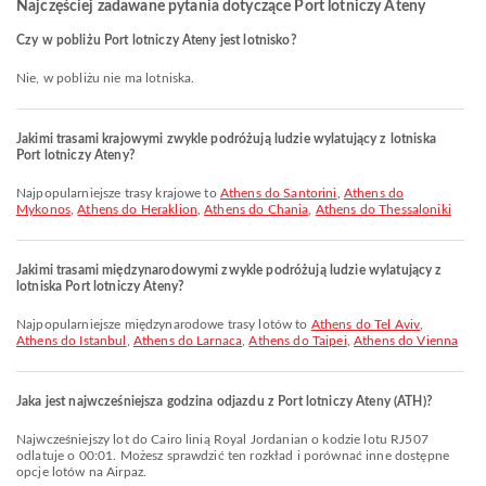
Najczęściej zadawane pytania dotyczące Port lotniczy Ateny
Czy w pobliżu Port lotniczy Ateny jest lotnisko?
Nie, w pobliżu nie ma lotniska.
Jakimi trasami krajowymi zwykle podróżują ludzie wylatujący z lotniska
Port lotniczy Ateny?
Najpopularniejsze trasy krajowe to
Athens do Santorini
,
Athens do
Mykonos
,
Athens do Heraklion
,
Athens do Chania
,
Athens do Thessaloniki
Jakimi trasami międzynarodowymi zwykle podróżują ludzie wylatujący z
lotniska Port lotniczy Ateny?
Najpopularniejsze międzynarodowe trasy lotów to
Athens do Tel Aviv
,
Athens do Istanbul
,
Athens do Larnaca
,
Athens do Taipei
,
Athens do Vienna
Jaka jest najwcześniejsza godzina odjazdu z Port lotniczy Ateny (ATH)?
Najwcześniejszy lot do Cairo linią Royal Jordanian o kodzie lotu RJ507
odlatuje o 00:01. Możesz sprawdzić ten rozkład i porównać inne dostępne
opcje lotów na Airpaz.