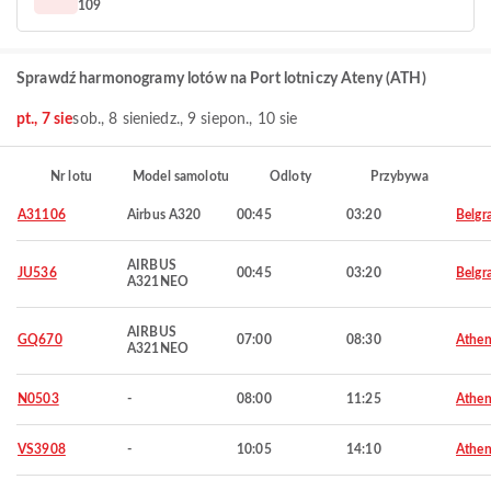
109
Sprawdź harmonogramy lotów na Port lotniczy Ateny (ATH)
pt., 7 sie
sob., 8 sie
niedz., 9 sie
pon., 10 sie
Nr lotu
Model samolotu
Odloty
Przybywa
A31106
Airbus A320
00:45
03:20
Belgr
AIRBUS
JU536
00:45
03:20
Belgr
A321NEO
AIRBUS
GQ670
07:00
08:30
Athen
A321NEO
N0503
-
08:00
11:25
Athen
VS3908
-
10:05
14:10
Athen