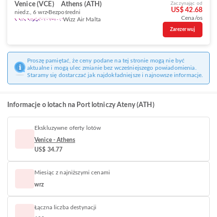
Venice (VCE)
Athens (ATH)
Zaczynając od
US$ 42.68
niedz., 6 wrz
Bezpośredni
Cena/os
Wizz Air Malta
Zarezerwuj
Proszę pamiętać, że ceny podane na tej stronie mogą nie być
aktualne i mogą ulec zmianie bez wcześniejszego powiadomienia.
Staramy się dostarczać jak najdokładniejsze i najnowsze informacje.
Informacje o lotach na Port lotniczy Ateny (ATH)
Ekskluzywne oferty lotów
Venice - Athens
US$ 34.77
Miesiąc z najniższymi cenami
wrz
Łączna liczba destynacji