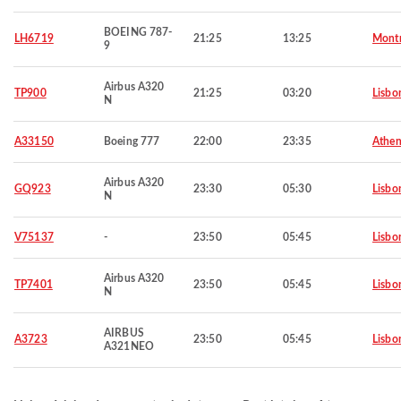
BOEING 787-
LH6719
21:25
13:25
Montr
9
Airbus A320
TP900
21:25
03:20
Lisbo
N
A33150
Boeing 777
22:00
23:35
Athen
Airbus A320
GQ923
23:30
05:30
Lisbo
N
V75137
-
23:50
05:45
Lisbo
Airbus A320
TP7401
23:50
05:45
Lisbo
N
AIRBUS
A3723
23:50
05:45
Lisbo
A321NEO