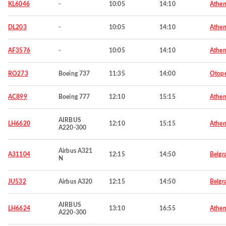
KL6046
-
10:05
14:10
Athen
DL203
-
10:05
14:10
Athen
AF3576
-
10:05
14:10
Athen
RO273
Boeing 737
11:35
14:00
Otop
AC899
Boeing 777
12:10
15:15
Athen
AIRBUS
LH6620
12:10
15:15
Athen
A220-300
Airbus A321
A31104
12:15
14:50
Belgr
N
JU532
Airbus A320
12:15
14:50
Belgr
AIRBUS
LH6624
13:10
16:55
Athen
A220-300