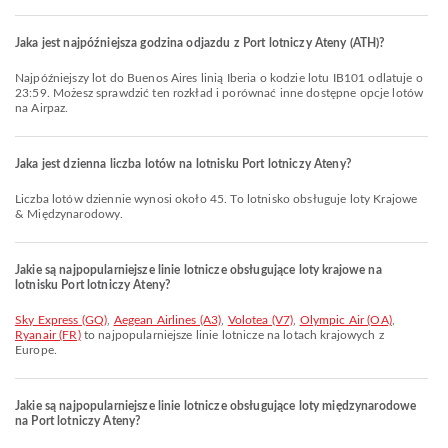
Jaka jest najpóźniejsza godzina odjazdu z Port lotniczy Ateny (ATH)?
Najpóźniejszy lot do Buenos Aires linią Iberia o kodzie lotu IB101 odlatuje o
23:59. Możesz sprawdzić ten rozkład i porównać inne dostępne opcje lotów
na Airpaz.
Jaka jest dzienna liczba lotów na lotnisku Port lotniczy Ateny?
Liczba lotów dziennie wynosi około 45. To lotnisko obsługuje loty Krajowe
& Międzynarodowy.
Jakie są najpopularniejsze linie lotnicze obsługujące loty krajowe na
lotnisku Port lotniczy Ateny?
Sky Express (GQ)
,
Aegean Airlines (A3)
,
Volotea (V7)
,
Olympic Air (OA)
,
Ryanair (FR)
to najpopularniejsze linie lotnicze na lotach krajowych z
Europe.
Jakie są najpopularniejsze linie lotnicze obsługujące loty międzynarodowe
na Port lotniczy Ateny?