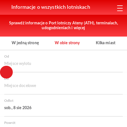
Informacje o wszystkich lotniskach
Sprawdź informacje o Port lotniczy Ateny (ATH), terminalach,
udogodnieniach i więcej
W jedną stronę
W obie strony
Kilka miast
Od
Miejsce wylotu
Do
Miejsce docelowe
Odlot
sob., 8 sie 2026
Powrót