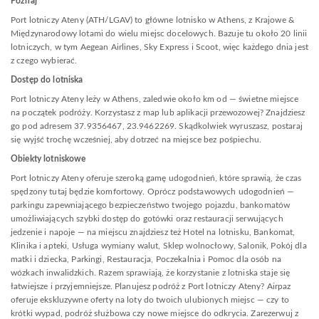
Poznaj
Port lotniczy Ateny (ATH/LGAV) to główne lotnisko w Athens, z Krajowe &
Międzynarodowy lotami do wielu miejsc docelowych. Bazuje tu około 20 linii
lotniczych, w tym Aegean Airlines, Sky Express i Scoot, więc każdego dnia jest
z czego wybierać.
Dostęp do lotniska
Port lotniczy Ateny leży w Athens, zaledwie około km od — świetne miejsce
na początek podróży. Korzystasz z map lub aplikacji przewozowej? Znajdziesz
go pod adresem 37.9356467, 23.9462269. Skądkolwiek wyruszasz, postaraj
się wyjść trochę wcześniej, aby dotrzeć na miejsce bez pośpiechu.
Obiekty lotniskowe
Port lotniczy Ateny oferuje szeroką gamę udogodnień, które sprawią, że czas
spędzony tutaj będzie komfortowy. Oprócz podstawowych udogodnień —
parkingu zapewniającego bezpieczeństwo twojego pojazdu, bankomatów
umożliwiających szybki dostęp do gotówki oraz restauracji serwujących
jedzenie i napoje — na miejscu znajdziesz też Hotel na lotnisku, Bankomat,
Klinika i apteki, Usługa wymiany walut, Sklep wolnocłowy, Salonik, Pokój dla
matki i dziecka, Parkingi, Restauracja, Poczekalnia i Pomoc dla osób na
wózkach inwalidzkich. Razem sprawiają, że korzystanie z lotniska staje się
łatwiejsze i przyjemniejsze. Planujesz podróż z Port lotniczy Ateny? Airpaz
oferuje ekskluzywne oferty na loty do twoich ulubionych miejsc — czy to
krótki wypad, podróż służbowa czy nowe miejsce do odkrycia. Zarezerwuj z