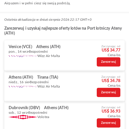
Airpazem i w pełni ciesz się swoją podróżą.
Ostatnia aktualizacja w dniu
6 sierpnia 2026 22:17 GMT+0
Zarezerwuj i uzyskaj najlepsze oferty lotów na Port lotniczy Ateny
(ATH)
Venice (VCE)
Athens (ATH)
Zaczynając od
US$ 34.77
pon., 14 wrz
Bezpośredni
Cena/os
Wizz Air Malta
Zarezerwuj
Athens (ATH)
Tirana (TIA)
Zaczynając od
US$ 34.78
niedz., 16 sie
Bezpośredni
Cena/os
Wizz Air Malta
Zarezerwuj
Dubrovnik (DBV)
Athens (ATH)
Zaczynając od
US$ 36.93
sob., 12 wrz
Bezpośredni
Cena/os
Volotea
Zarezerwuj