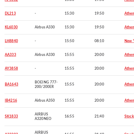
DL213
-
15:30
19:50
Athen
KL6030
Airbus A330
15:30
19:50
Athen
LH8840
-
15:50
08:10
New 
AA333
Airbus A330
15:55
20:00
Athen
AY3858
-
15:55
20:00
Athen
BOEING 777-
BA1643
15:55
20:00
Athen
200/200ER
IB4216
Airbus A350
15:55
20:00
Athen
AIRBUS
SK1833
16:55
21:40
Stoc
A320NEO
AIRBUS