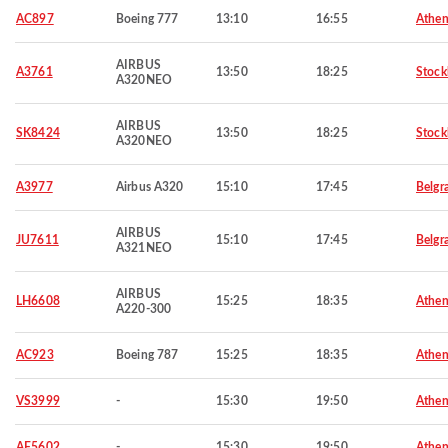
AC897
Boeing 777
13:10
16:55
Athen
AIRBUS
A3761
13:50
18:25
Stoc
A320NEO
AIRBUS
SK8424
13:50
18:25
Stoc
A320NEO
A3977
Airbus A320
15:10
17:45
Belgr
AIRBUS
JU7611
15:10
17:45
Belgr
A321NEO
AIRBUS
LH6608
15:25
18:35
Athen
A220-300
AC923
Boeing 787
15:25
18:35
Athen
VS3999
-
15:30
19:50
Athen
AF5602
-
15:30
19:50
Athen