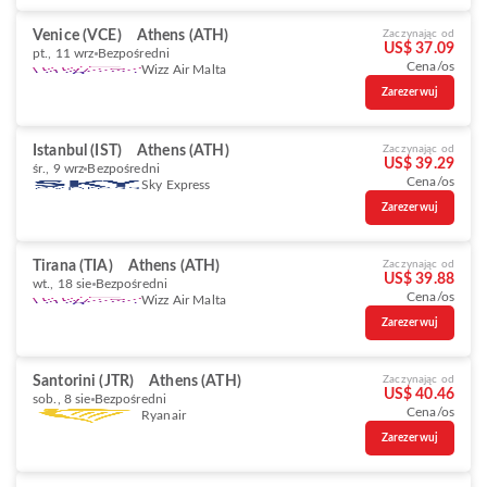
Venice (VCE)
Athens (ATH)
Zaczynając od
US$ 37.09
pt., 11 wrz
Bezpośredni
Cena/os
Wizz Air Malta
Zarezerwuj
Istanbul (IST)
Athens (ATH)
Zaczynając od
US$ 39.29
śr., 9 wrz
Bezpośredni
Cena/os
Sky Express
Zarezerwuj
Tirana (TIA)
Athens (ATH)
Zaczynając od
US$ 39.88
wt., 18 sie
Bezpośredni
Cena/os
Wizz Air Malta
Zarezerwuj
Santorini (JTR)
Athens (ATH)
Zaczynając od
US$ 40.46
sob., 8 sie
Bezpośredni
Cena/os
Ryanair
Zarezerwuj