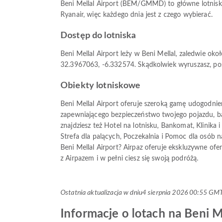
Beni Mellal Airport (BEM/GMMD) to główne lotnisko
Ryanair, więc każdego dnia jest z czego wybierać.
Dostęp do lotniska
Beni Mellal Airport leży w Beni Mellal, zaledwie o
32.3967063, -6.332574. Skądkolwiek wyruszasz, post
Obiekty lotniskowe
Beni Mellal Airport oferuje szeroką gamę udogodni
zapewniającego bezpieczeństwo twojego pojazdu, ba
znajdziesz też Hotel na lotnisku, Bankomat, Klinika 
Strefa dla palących, Poczekalnia i Pomoc dla osób na
Beni Mellal Airport? Airpaz oferuje ekskluzywne of
z Airpazem i w pełni ciesz się swoją podróżą.
Ostatnia aktualizacja w dniu
4 sierpnia 2026 00:55 GM
Informacje o lotach na Beni M