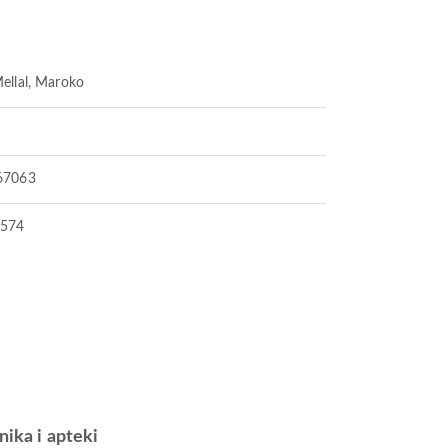
ellal, Maroko
67063
2574
inika i apteki