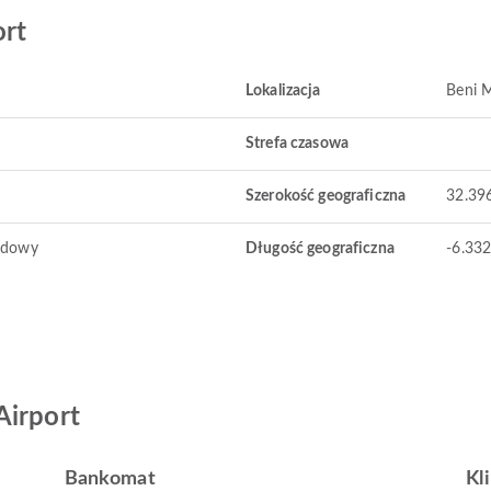
ort
Lokalizacja
Beni M
Strefa czasowa
Szerokość geograficzna
32.39
odowy
Długość geograficzna
-6.33
Airport
Bankomat
Kl