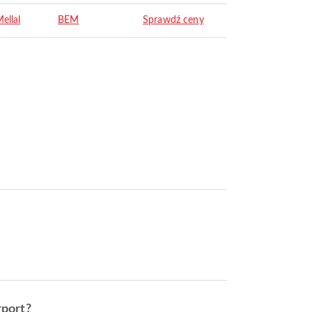
ellal
BEM
Sprawdź ceny
rport?