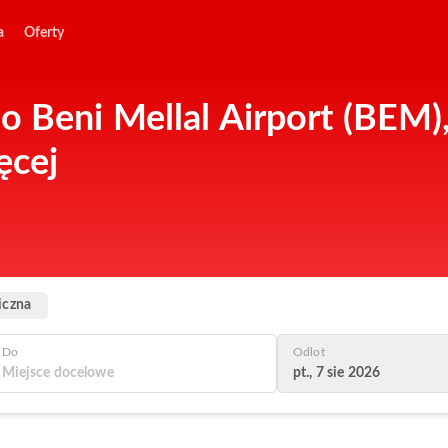
a
Oferty
o Beni Mellal Airport (BEM),
ęcej
iczna
Do
Odlot
pt., 7 sie 2026