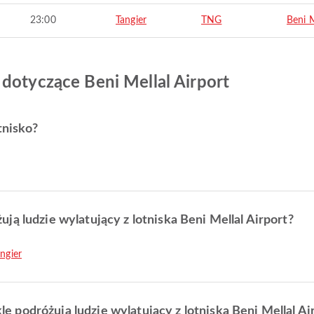
23:00
Tangier
TNG
Beni M
 dotyczące Beni Mellal Airport
tnisko?
ją ludzie wylatujący z lotniska Beni Mellal Airport?
ngier
podróżują ludzie wylatujący z lotniska Beni Mellal Ai