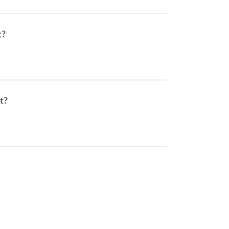
t?
t?