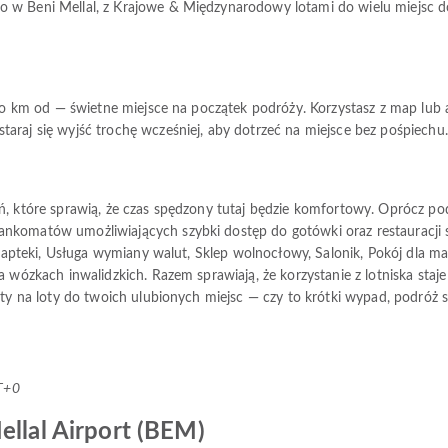
 w Beni Mellal, z Krajowe & Międzynarodowy lotami do wielu miejsc doc
koło km od — świetne miejsce na początek podróży. Korzystasz z map lub
araj się wyjść trochę wcześniej, aby dotrzeć na miejsce bez pośpiechu.
eń, które sprawią, że czas spędzony tutaj będzie komfortowy. Oprócz
nkomatów umożliwiających szybki dostęp do gotówki oraz restauracji s
i apteki, Usługa wymiany walut, Sklep wolnocłowy, Salonik, Pokój dla mat
 wózkach inwalidzkich. Razem sprawiają, że korzystanie z lotniska staje s
erty na loty do twoich ulubionych miejsc — czy to krótki wypad, podróż
T+0
ellal Airport (BEM)