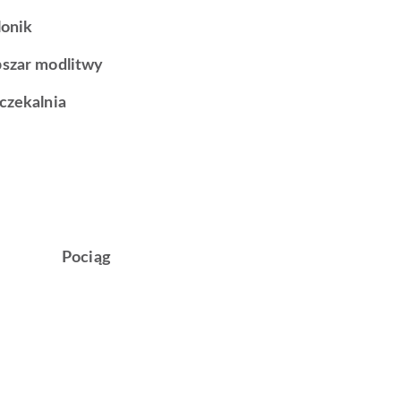
lonik
szar modlitwy
czekalnia
Pociąg