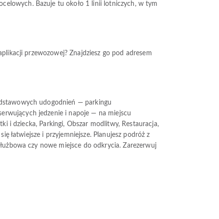
elowych. Bazuje tu około 1 linii lotniczych, w tym
 aplikacji przewozowej? Znajdziesz go pod adresem
 podstawowych udogodnień — parkingu
erwujących jedzenie i napoje — na miejscu
ki i dziecka, Parkingi, Obszar modlitwy, Restauracja,
ię łatwiejsze i przyjemniejsze. Planujesz podróż z
 służbowa czy nowe miejsce do odkrycia. Zarezerwuj