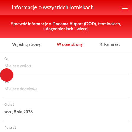
Informacje o wszystkich lotniskach
Sprawdź informacje o Dodoma Airport (DOD), terminalach,
udogodnieniach i więcej
W jedną stronę
W obie strony
Kilka miast
Od
Miejsce wylotu
Do
Miejsce docelowe
Odlot
sob., 8 sie 2026
Powrót