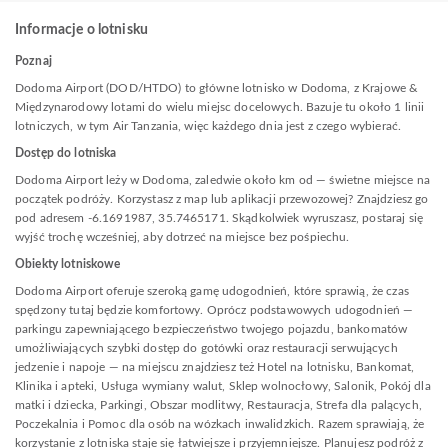
Informacje o lotnisku
Poznaj
Dodoma Airport (DOD/HTDO) to główne lotnisko w Dodoma, z Krajowe &
Międzynarodowy lotami do wielu miejsc docelowych. Bazuje tu około 1 linii
lotniczych, w tym Air Tanzania, więc każdego dnia jest z czego wybierać.
Dostęp do lotniska
Dodoma Airport leży w Dodoma, zaledwie około km od — świetne miejsce na
początek podróży. Korzystasz z map lub aplikacji przewozowej? Znajdziesz go
pod adresem -6.1691987, 35.7465171. Skądkolwiek wyruszasz, postaraj się
wyjść trochę wcześniej, aby dotrzeć na miejsce bez pośpiechu.
Obiekty lotniskowe
Dodoma Airport oferuje szeroką gamę udogodnień, które sprawią, że czas
spędzony tutaj będzie komfortowy. Oprócz podstawowych udogodnień —
parkingu zapewniającego bezpieczeństwo twojego pojazdu, bankomatów
umożliwiających szybki dostęp do gotówki oraz restauracji serwujących
jedzenie i napoje — na miejscu znajdziesz też Hotel na lotnisku, Bankomat,
Klinika i apteki, Usługa wymiany walut, Sklep wolnocłowy, Salonik, Pokój dla
matki i dziecka, Parkingi, Obszar modlitwy, Restauracja, Strefa dla palących,
Poczekalnia i Pomoc dla osób na wózkach inwalidzkich. Razem sprawiają, że
korzystanie z lotniska staje się łatwiejsze i przyjemniejsze. Planujesz podróż z