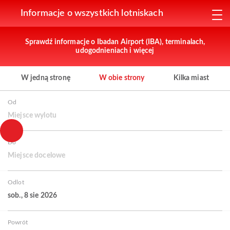
Informacje o wszystkich lotniskach
Sprawdź informacje o Ibadan Airport (IBA), terminalach,
udogodnieniach i więcej
W jedną stronę
W obie strony
Kilka miast
Od
Miejsce wylotu
Do
Miejsce docelowe
Odlot
sob., 8 sie 2026
Powrót