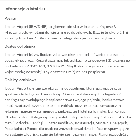
Informacje o lotnisku
Poznaj
Ibadan Airport (IBA/DNIB) to główne lotnisko w Ibadan, z Krajowe &
Międzynarodowy lotami do wielu miejsc docelowych. Bazuje tu około 1 linii
lotniczych, w tym Air Peace, więc każdego dnia jest z czego wybierać.
Dostęp do lotniska
Ibadan Airport leży w Ibadan, zaledwie około km od — świetne miejsce na
początek podróży. Korzystasz z map lub aplikacji przewozowej? Znajdziesz go
pod adresem 7.3605453, 3.9703221. Skądkolwiek wyruszasz, postaraj się
wyjść trochę wcześniej, aby dotrzeć na miejsce bez pośpiechu.
Obiekty lotniskowe
Ibadan Airport oferuje szeroką gamę udogodnień, które sprawią, że czas
spędzony tutaj będzie komfortowy. Oprócz podstawowych udogodnień —
parkingu zapewniającego bezpieczeństwo twojego pojazdu, bankomatów
umożliwiających szybki dostęp do gotówki oraz restauracji serwujących
jedzenie i napoje — na miejscu znajdziesz też Hotel na lotnisku, Bankomat,
Klinika i apteki, Usługa wymiany walut, Sklep wolnocłowy, Salonik, Pokój dla
matki i dziecka, Parkingi, Obszar modlitwy, Restauracja, Strefa dla palących,
Poczekalnia i Pomoc dla osób na wózkach inwalidzkich. Razem sprawiają, że
korzystanie z lotniska staje się łatwiejsze i przyjemniejsze. Planujesz podróż z