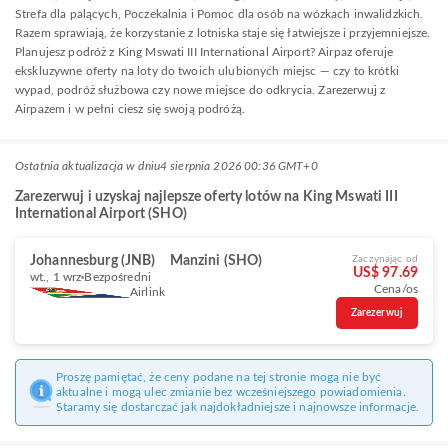
Strefa dla palących, Poczekalnia i Pomoc dla osób na wózkach inwalidzkich.
Razem sprawiają, że korzystanie z lotniska staje się łatwiejsze i przyjemniejsze.
Planujesz podróż z King Mswati III International Airport? Airpaz oferuje
ekskluzywne oferty na loty do twoich ulubionych miejsc — czy to krótki
wypad, podróż służbowa czy nowe miejsce do odkrycia. Zarezerwuj z
Airpazem i w pełni ciesz się swoją podróżą.
Ostatnia aktualizacja w dniu
4 sierpnia 2026 00:36 GMT+0
Zarezerwuj i uzyskaj najlepsze oferty lotów na King Mswati III
International Airport (SHO)
Johannesburg (JNB)
Manzini (SHO)
Zaczynając od
US$ 97.69
wt., 1 wrz
Bezpośredni
Cena/os
Airlink
Zarezerwuj
Proszę pamiętać, że ceny podane na tej stronie mogą nie być
aktualne i mogą ulec zmianie bez wcześniejszego powiadomienia.
Staramy się dostarczać jak najdokładniejsze i najnowsze informacje.