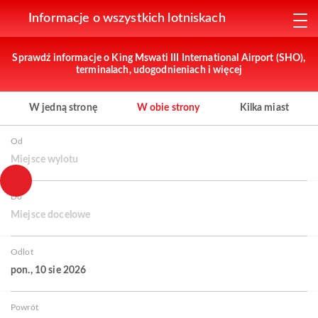
Informacje o wszystkich lotniskach
Sprawdź informacje o King Mswati III International Airport (SHO),
terminalach, udogodnieniach i więcej
W jedną stronę
W obie strony
Kilka miast
Od
Miejsce wylotu
Do
Miejsce docelowe
Odlot
pon., 10 sie 2026
Powrót