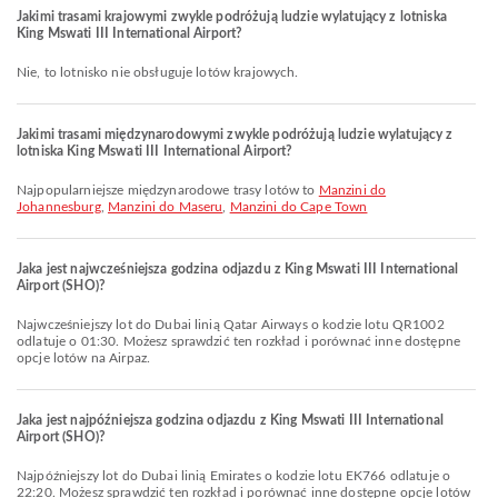
Jakimi trasami krajowymi zwykle podróżują ludzie wylatujący z lotniska
King Mswati III International Airport?
Nie, to lotnisko nie obsługuje lotów krajowych.
Jakimi trasami międzynarodowymi zwykle podróżują ludzie wylatujący z
lotniska King Mswati III International Airport?
Najpopularniejsze międzynarodowe trasy lotów to
Manzini do
Johannesburg
,
Manzini do Maseru
,
Manzini do Cape Town
Jaka jest najwcześniejsza godzina odjazdu z King Mswati III International
Airport (SHO)?
Najwcześniejszy lot do Dubai linią Qatar Airways o kodzie lotu QR1002
odlatuje o 01:30. Możesz sprawdzić ten rozkład i porównać inne dostępne
opcje lotów na Airpaz.
Jaka jest najpóźniejsza godzina odjazdu z King Mswati III International
Airport (SHO)?
Najpóźniejszy lot do Dubai linią Emirates o kodzie lotu EK766 odlatuje o
22:20. Możesz sprawdzić ten rozkład i porównać inne dostępne opcje lotów