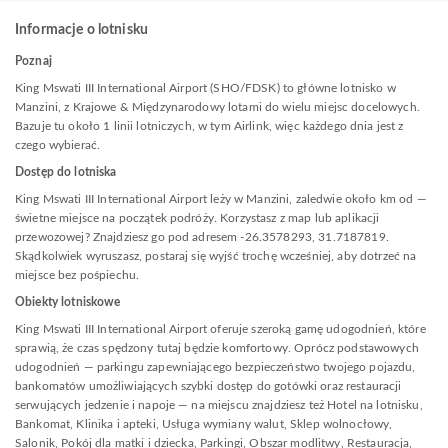
Informacje o lotnisku
Poznaj
King Mswati III International Airport (SHO/FDSK) to główne lotnisko w
Manzini, z Krajowe & Międzynarodowy lotami do wielu miejsc docelowych.
Bazuje tu około 1 linii lotniczych, w tym Airlink, więc każdego dnia jest z
czego wybierać.
Dostęp do lotniska
King Mswati III International Airport leży w Manzini, zaledwie około km od —
świetne miejsce na początek podróży. Korzystasz z map lub aplikacji
przewozowej? Znajdziesz go pod adresem -26.3578293, 31.7187819.
Skądkolwiek wyruszasz, postaraj się wyjść trochę wcześniej, aby dotrzeć na
miejsce bez pośpiechu.
Obiekty lotniskowe
King Mswati III International Airport oferuje szeroką gamę udogodnień, które
sprawią, że czas spędzony tutaj będzie komfortowy. Oprócz podstawowych
udogodnień — parkingu zapewniającego bezpieczeństwo twojego pojazdu,
bankomatów umożliwiających szybki dostęp do gotówki oraz restauracji
serwujących jedzenie i napoje — na miejscu znajdziesz też Hotel na lotnisku,
Bankomat, Klinika i apteki, Usługa wymiany walut, Sklep wolnocłowy,
Salonik, Pokój dla matki i dziecka, Parkingi, Obszar modlitwy, Restauracja,