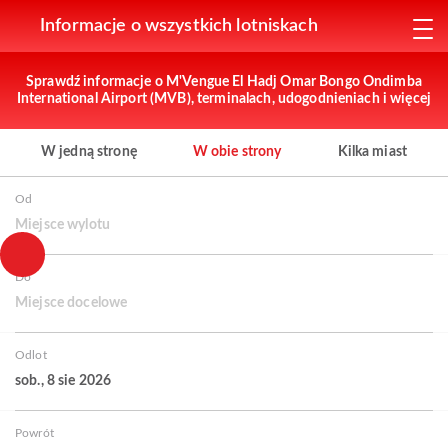
Informacje o wszystkich lotniskach
Sprawdź informacje o M'Vengue El Hadj Omar Bongo Ondimba
International Airport (MVB), terminalach, udogodnieniach i więcej
W jedną stronę
W obie strony
Kilka miast
Od
Miejsce wylotu
Do
Miejsce docelowe
Odlot
sob., 8 sie 2026
Powrót