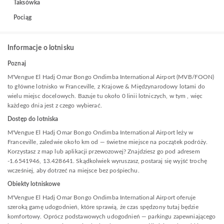
Taksówka
Pociąg
Informacje o lotnisku
Poznaj
M'Vengue El Hadj Omar Bongo Ondimba International Airport (MVB/FOON)
to główne lotnisko w Franceville, z Krajowe & Międzynarodowy lotami do
wielu miejsc docelowych. Bazuje tu około 0 linii lotniczych, w tym , więc
każdego dnia jest z czego wybierać.
Dostęp do lotniska
M'Vengue El Hadj Omar Bongo Ondimba International Airport leży w
Franceville, zaledwie około km od — świetne miejsce na początek podróży.
Korzystasz z map lub aplikacji przewozowej? Znajdziesz go pod adresem
-1.6541946, 13.428641. Skądkolwiek wyruszasz, postaraj się wyjść trochę
wcześniej, aby dotrzeć na miejsce bez pośpiechu.
Obiekty lotniskowe
M'Vengue El Hadj Omar Bongo Ondimba International Airport oferuje
szeroką gamę udogodnień, które sprawią, że czas spędzony tutaj będzie
komfortowy. Oprócz podstawowych udogodnień — parkingu zapewniającego