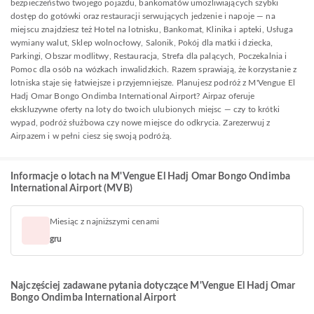
bezpieczeństwo twojego pojazdu, bankomatów umożliwiających szybki
dostęp do gotówki oraz restauracji serwujących jedzenie i napoje — na
miejscu znajdziesz też Hotel na lotnisku, Bankomat, Klinika i apteki, Usługa
wymiany walut, Sklep wolnocłowy, Salonik, Pokój dla matki i dziecka,
Parkingi, Obszar modlitwy, Restauracja, Strefa dla palących, Poczekalnia i
Pomoc dla osób na wózkach inwalidzkich. Razem sprawiają, że korzystanie z
lotniska staje się łatwiejsze i przyjemniejsze. Planujesz podróż z M'Vengue El
Hadj Omar Bongo Ondimba International Airport? Airpaz oferuje
ekskluzywne oferty na loty do twoich ulubionych miejsc — czy to krótki
wypad, podróż służbowa czy nowe miejsce do odkrycia. Zarezerwuj z
Airpazem i w pełni ciesz się swoją podróżą.
Informacje o lotach na M'Vengue El Hadj Omar Bongo Ondimba
International Airport (MVB)
Miesiąc z najniższymi cenami
gru
Najczęściej zadawane pytania dotyczące M'Vengue El Hadj Omar
Bongo Ondimba International Airport