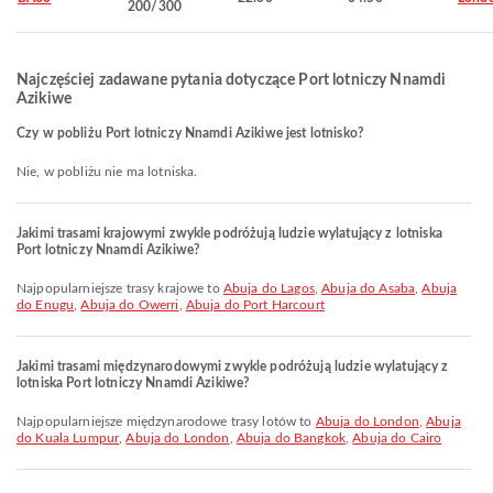
200/300
Najczęściej zadawane pytania dotyczące Port lotniczy Nnamdi
Azikiwe
Czy w pobliżu Port lotniczy Nnamdi Azikiwe jest lotnisko?
Nie, w pobliżu nie ma lotniska.
Jakimi trasami krajowymi zwykle podróżują ludzie wylatujący z lotniska
Port lotniczy Nnamdi Azikiwe?
Najpopularniejsze trasy krajowe to
Abuja do Lagos
,
Abuja do Asaba
,
Abuja
do Enugu
,
Abuja do Owerri
,
Abuja do Port Harcourt
Jakimi trasami międzynarodowymi zwykle podróżują ludzie wylatujący z
lotniska Port lotniczy Nnamdi Azikiwe?
Najpopularniejsze międzynarodowe trasy lotów to
Abuja do London
,
Abuja
do Kuala Lumpur
,
Abuja do London
,
Abuja do Bangkok
,
Abuja do Cairo