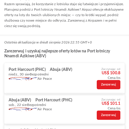
Razem sprawiają, że korzystanie z lotniska staje się łatwiejsze i przyjemniejsze.
Planujesz podróż z Port lotniczy Nnamdi Azikiwe? Airpaz oferuje ekskluzywne
oferty na loty do twoich ulubionych miejsc — czy to krótki wypad, podróż
służbowa czy nowe miejsce do odkrycia. Zarezerwuj z Airpazem i w pełni
ciesz się swoją podróżą.
Ostatnia aktualizacja w dniu
8 sierpnia 2026 22:55 GMT+0
Zarezerwuj i uzyskaj najlepsze oferty lotów na Port lotniczy
Nnamdi Azikiwe (ABV)
Port Harcourt (PHC)
Abuja (ABV)
Zaczynając od
US$ 100.8
niedz., 30 sie
Bezpośredni
Cena/os
Air Peace
Zarezerwuj
Abuja (ABV)
Port Harcourt (PHC)
Zaczynając od
US$ 101.1
sob., 22 sie
Bezpośredni
Cena/os
Air Peace
Zarezerwuj