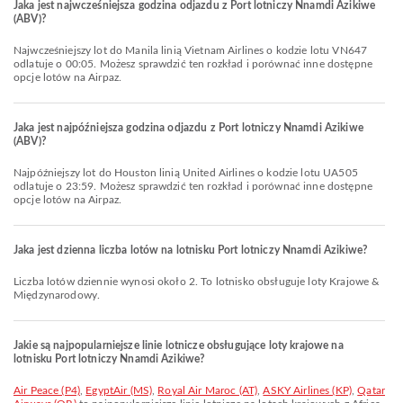
Jaka jest najwcześniejsza godzina odjazdu z Port lotniczy Nnamdi Azikiwe
(ABV)?
Najwcześniejszy lot do Manila linią Vietnam Airlines o kodzie lotu VN647
odlatuje o 00:05. Możesz sprawdzić ten rozkład i porównać inne dostępne
opcje lotów na Airpaz.
Jaka jest najpóźniejsza godzina odjazdu z Port lotniczy Nnamdi Azikiwe
(ABV)?
Najpóźniejszy lot do Houston linią United Airlines o kodzie lotu UA505
odlatuje o 23:59. Możesz sprawdzić ten rozkład i porównać inne dostępne
opcje lotów na Airpaz.
Jaka jest dzienna liczba lotów na lotnisku Port lotniczy Nnamdi Azikiwe?
Liczba lotów dziennie wynosi około 2. To lotnisko obsługuje loty Krajowe &
Międzynarodowy.
Jakie są najpopularniejsze linie lotnicze obsługujące loty krajowe na
lotnisku Port lotniczy Nnamdi Azikiwe?
Air Peace (P4)
,
EgyptAir (MS)
,
Royal Air Maroc (AT)
,
ASKY Airlines (KP)
,
Qatar