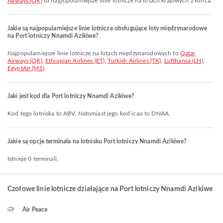
Airways (QR)
to najpopularniejsze linie lotnicze na lotach krajowych z Africa.
Jakie są najpopularniejsze linie lotnicze obsługujące loty międzynarodowe
na Port lotniczy Nnamdi Azikiwe?
Najpopularniejsze linie lotnicze na lotach międzynarodowych to
Qatar
Airways (QR)
,
Ethiopian Airlines (ET)
,
Turkish Airlines (TK)
,
Lufthansa (LH)
,
EgyptAir (MS)
.
Jaki jest kod dla Port lotniczy Nnamdi Azikiwe?
Kod tego lotniska to ABV. Natomiast jego kod icao to DNAA.
Jakie są opcje terminala na lotnisku Port lotniczy Nnamdi Azikiwe?
Istnieje 0 terminali,
Czołowe linie lotnicze działające na Port lotniczy Nnamdi Azikiwe
Air Peace