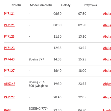
Nr lotu
Model samolotu
Odloty
Przybywa
P47131
-
06:30
07:50
Abuja
P47121
-
08:30
09:50
Abuja
P47125
-
11:50
13:10
Abuja
P47123
-
12:35
13:55
Abuja
P47443
Boeing 777
14:05
15:25
Abuja
P47127
-
16:40
18:00
Abuja
Boeing 737-
AH5348
19:30
23:55
Algier
800 (winglets)
P47129
-
20:45
22:05
Abuja
BOEING 777-
BA83
22:30
04:50
Lond