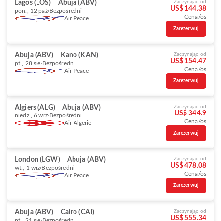
Lagos (LOS)
Abuja (ABV)
Zaczynając od
US$ 144.38
pon., 12 paź
Bezpośredni
Cena/os
Air Peace
Zarezerwuj
Abuja (ABV)
Kano (KAN)
Zaczynając od
US$ 154.47
pt., 28 sie
Bezpośredni
Cena/os
Air Peace
Zarezerwuj
Algiers (ALG)
Abuja (ABV)
Zaczynając od
US$ 344.9
niedz., 6 wrz
Bezpośredni
Cena/os
Air Algerie
Zarezerwuj
London (LGW)
Abuja (ABV)
Zaczynając od
US$ 478.08
wt., 1 wrz
Bezpośredni
Cena/os
Air Peace
Zarezerwuj
Abuja (ABV)
Cairo (CAI)
Zaczynając od
US$ 555.34
pt., 21 sie
Bezpośredni