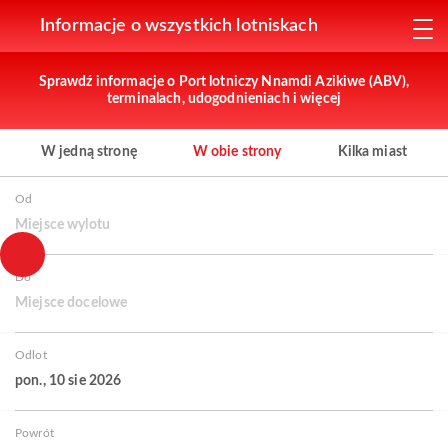
Informacje o wszystkich lotniskach
Sprawdź informacje o Port lotniczy Nnamdi Azikiwe (ABV),
terminalach, udogodnieniach i więcej
W jedną stronę
W obie strony
Kilka miast
Od
Miejsce wylotu
Do
Miejsce docelowe
Odlot
pon., 10 sie 2026
Powrót