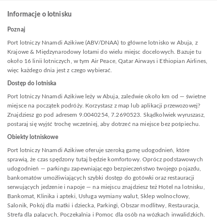
Informacje o lotnisku
Poznaj
Port lotniczy Nnamdi Azikiwe (ABV/DNAA) to główne lotnisko w Abuja, z
Krajowe & Międzynarodowy lotami do wielu miejsc docelowych. Bazuje tu
około 16 linii lotniczych, w tym Air Peace, Qatar Airways i Ethiopian Airlines,
więc każdego dnia jest z czego wybierać.
Dostęp do lotniska
Port lotniczy Nnamdi Azikiwe leży w Abuja, zaledwie około km od — świetne
miejsce na początek podróży. Korzystasz z map lub aplikacji przewozowej?
Znajdziesz go pod adresem 9.0040254, 7.2690523. Skądkolwiek wyruszasz,
postaraj się wyjść trochę wcześniej, aby dotrzeć na miejsce bez pośpiechu.
Obiekty lotniskowe
Port lotniczy Nnamdi Azikiwe oferuje szeroką gamę udogodnień, które
sprawią, że czas spędzony tutaj będzie komfortowy. Oprócz podstawowych
udogodnień — parkingu zapewniającego bezpieczeństwo twojego pojazdu,
bankomatów umożliwiających szybki dostęp do gotówki oraz restauracji
serwujących jedzenie i napoje — na miejscu znajdziesz też Hotel na lotnisku,
Bankomat, Klinika i apteki, Usługa wymiany walut, Sklep wolnocłowy,
Salonik, Pokój dla matki i dziecka, Parkingi, Obszar modlitwy, Restauracja,
Strefa dla palących, Poczekalnia i Pomoc dla osób na wózkach inwalidzkich.