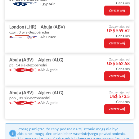
Cena/os
EgyptAir
Zarezerwuj
London (LHR)
Abuja (ABV)
Zaczynając od
US$ 559.62
czw., 3 wrz
Bezpośredni
Cena/os
Air Peace
Zarezerwuj
Abuja (ABV)
Algiers (ALG)
Zaczynając od
US$ 562.58
pt., 14 sie
Bezpośredni
Cena/os
Air Algerie
Zarezerwuj
Abuja (ABV)
Algiers (ALG)
Zaczynając od
US$ 573.5
pon., 31 sie
Bezpośredni
Cena/os
Air Algerie
Zarezerwuj
Proszę pamiętać, że ceny podane na tej stronie mogą nie być
aktualne i mogą ulec zmianie bez wcześniejszego powiadomienia.
Staramy się dostarczać jak najdokładniejsze i najnowsze informacje.