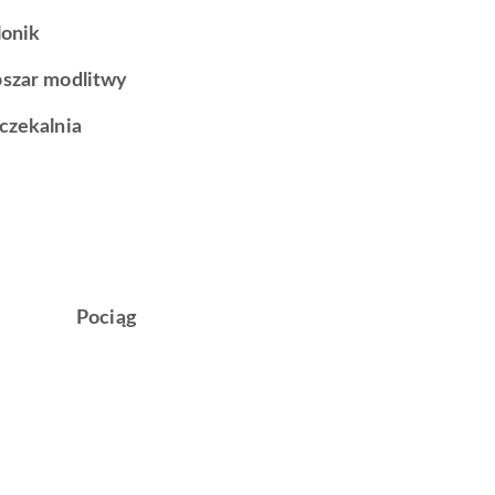
lonik
szar modlitwy
czekalnia
Pociąg