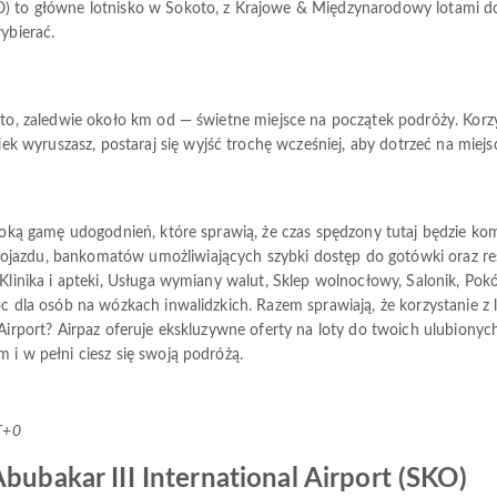
) to główne lotnisko w Sokoto, z Krajowe & Międzynarodowy lotami do 
ybierać.
koto, zaledwie około km od — świetne miejsce na początek podróży. Korzy
 wyruszasz, postaraj się wyjść trochę wcześniej, aby dotrzeć na miejs
szeroką gamę udogodnień, które sprawią, że czas spędzony tutaj będzi
jazdu, bankomatów umożliwiających szybki dostęp do gotówki oraz rest
Klinika i apteki, Usługa wymiany walut, Sklep wolnocłowy, Salonik, Pokój
c dla osób na wózkach inwalidzkich. Razem sprawiają, że korzystanie z lot
 Airport? Airpaz oferuje ekskluzywne oferty na loty do twoich ulubiony
 i w pełni ciesz się swoją podróżą.
T+0
bubakar III International Airport (SKO)