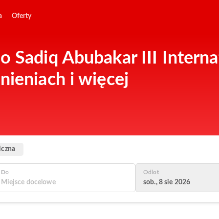
a
Oferty
 Sadiq Abubakar III Interna
nieniach i więcej
iczna
Do
Odlot
sob., 8 sie 2026