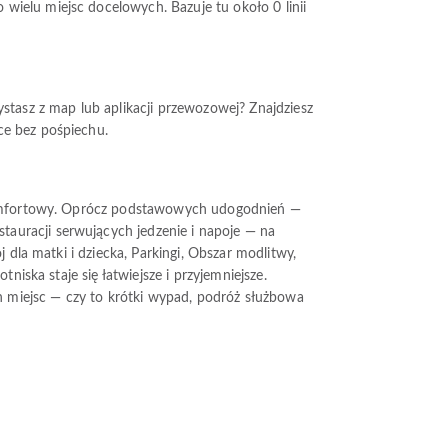
wielu miejsc docelowych. Bazuje tu około 0 linii
stasz z map lub aplikacji przewozowej? Znajdziesz
ce bez pośpiechu.
e komfortowy. Oprócz podstawowych udogodnień —
auracji serwujących jedzenie i napoje — na
 dla matki i dziecka, Parkingi, Obszar modlitwy,
niska staje się łatwiejsze i przyjemniejsze.
ch miejsc — czy to krótki wypad, podróż służbowa