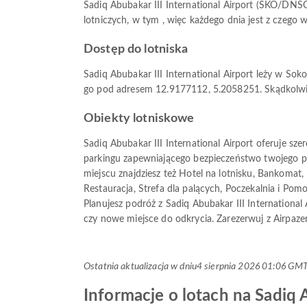
Sadiq Abubakar III International Airport (SKO/DNSO
lotniczych, w tym , więc każdego dnia jest z czego w
Dostęp do lotniska
Sadiq Abubakar III International Airport leży w So
go pod adresem 12.9177112, 5.2058251. Skądkolwiek
Obiekty lotniskowe
Sadiq Abubakar III International Airport oferuje 
parkingu zapewniającego bezpieczeństwo twojego po
miejscu znajdziesz też Hotel na lotnisku, Bankomat, 
Restauracja, Strefa dla palących, Poczekalnia i Pomo
Planujesz podróż z Sadiq Abubakar III International
czy nowe miejsce do odkrycia. Zarezerwuj z Airpazem
Ostatnia aktualizacja w dniu
4 sierpnia 2026 01:06 GM
Informacje o lotach na Sadiq A