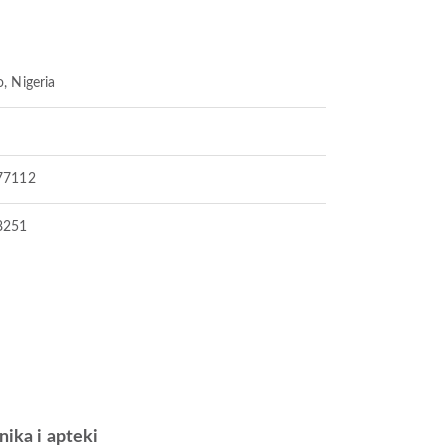
, Nigeria
77112
8251
inika i apteki