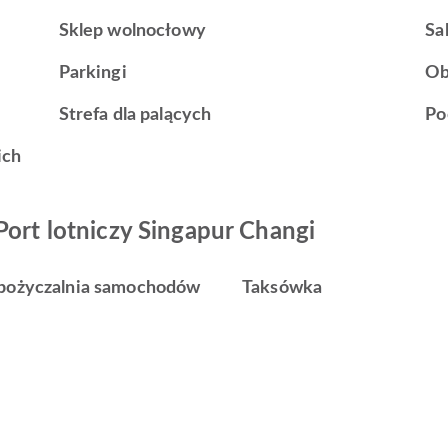
Sklep wolnocłowy
Sa
Parkingi
Ob
Strefa dla palących
Po
ich
Port lotniczy Singapur Changi
ożyczalnia samochodów
Taksówka