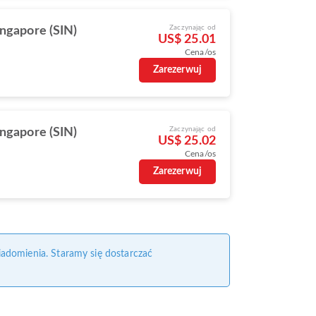
Zaczynając od
ingapore (SIN)
US$ 25.01
Cena/os
Zarezerwuj
Zaczynając od
ingapore (SIN)
US$ 25.02
Cena/os
Zarezerwuj
iadomienia. Staramy się dostarczać