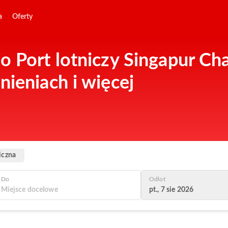
a
Oferty
 Port lotniczy Singapur Cha
nieniach i więcej
iczna
Do
Odlot
pt., 7 sie 2026