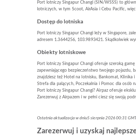
Port lotniczy Singapur Changi (SIN/WSSS) to główn
lotniczych, w tym Scoot, AirAsia i Cebu Pacific, wię
Dostęp do lotniska
Port lotniczy Singapur Changi leży w Singapore, za
adresem 1.3644256, 103.9893421. Skądkolwiek wyrus
Obiekty lotniskowe
Port lotniczy Singapur Changi oferuje szeroką gam
zapewniającego bezpieczeństwo twojego pojazdu, ba
znajdziesz też Hotel na lotnisku, Bankomat, Klinika 
Strefa dla palących, Poczekalnia i Pomoc dla osób na
Port lotniczy Singapur Changi? Airpaz oferuje eksk
Zarezerwuj z Airpazem i w pełni ciesz się swoją podr
Ostatnia aktualizacja w dniu
5 sierpnia 2026 00:31 GM
Zarezerwuj i uzyskaj najlepsze