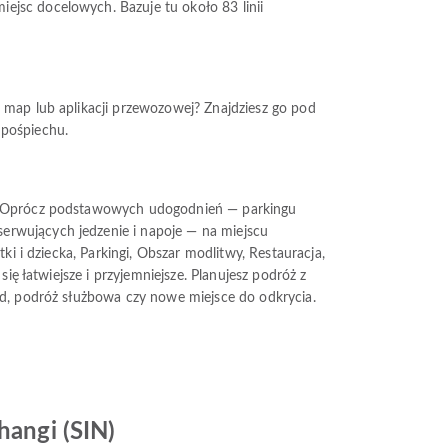
ejsc docelowych. Bazuje tu około 83 linii
 map lub aplikacji przewozowej? Znajdziesz go pod
 pośpiechu.
wy. Oprócz podstawowych udogodnień — parkingu
erwujących jedzenie i napoje — na miejscu
ki i dziecka, Parkingi, Obszar modlitwy, Restauracja,
ię łatwiejsze i przyjemniejsze. Planujesz podróż z
ad, podróż służbowa czy nowe miejsce do odkrycia.
hangi (SIN)