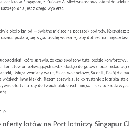
e lotnisko w Singapore, z Krajowe & Międzynarodowy lotami do wielu mi
c każdego dnia jest z czego wybierać.
ledwie około km od — świetne miejsce na początek podróży. Korzystasz z
zasz, postaraj się wyjść trochę wcześniej, aby dotrzeć na miejsce bez
ę udogodnień, które sprawią, że czas spędzony tutaj będzie komforto
nkomatów umożliwiających szybki dostęp do gotówki oraz restauracji s
i apteki, Usługa wymiany walut, Sklep wolnocłowy, Salonik, Pokój dla mat
 wózkach inwalidzkich. Razem sprawiają, że korzystanie z lotniska staje s
luzywne oferty na loty do twoich ulubionych miejsc — czy to krótki wyp
óżą.
T+0
 oferty lotów na Port lotniczy Singapur C