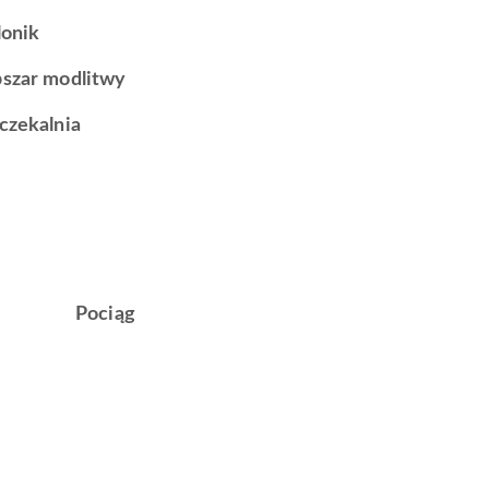
lonik
szar modlitwy
czekalnia
Pociąg