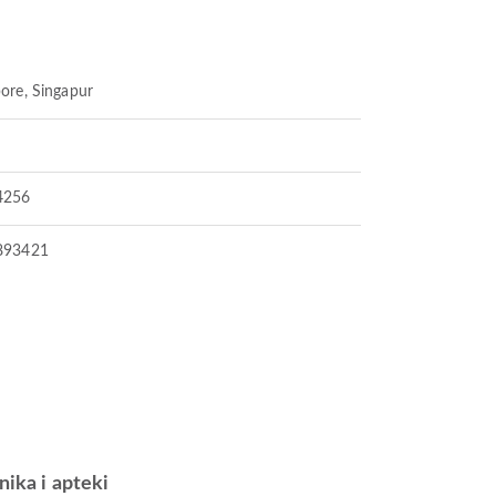
ore, Singapur
4256
893421
inika i apteki