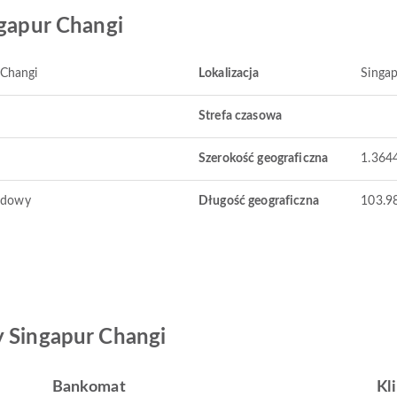
ngapur Changi
 Changi
Lokalizacja
Singap
Strefa czasowa
Szerokość geograficzna
1.364
odowy
Długość geograficzna
103.9
y Singapur Changi
Bankomat
Kl