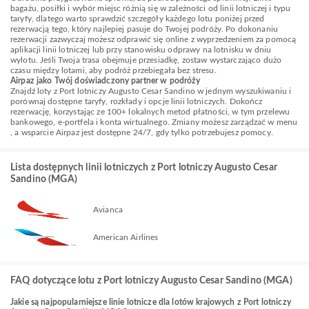
bagażu, posiłki i wybór miejsc różnią się w zależności od linii lotniczej i typu
taryfy, dlatego warto sprawdzić szczegóły każdego lotu poniżej przed
rezerwacją tego, który najlepiej pasuje do Twojej podróży. Po dokonaniu
rezerwacji zazwyczaj możesz odprawić się online z wyprzedzeniem za pomocą
aplikacji linii lotniczej lub przy stanowisku odprawy na lotnisku w dniu
wylotu. Jeśli Twoja trasa obejmuje przesiadkę, zostaw wystarczająco dużo
czasu między lotami, aby podróż przebiegała bez stresu.
Airpaz jako Twój doświadczony partner w podróży
Znajdź loty z Port lotniczy Augusto Cesar Sandino w jednym wyszukiwaniu i
porównaj dostępne taryfy, rozkłady i opcje linii lotniczych. Dokończ
rezerwację, korzystając ze 100+ lokalnych metod płatności, w tym przelewu
bankowego, e-portfela i konta wirtualnego. Zmiany możesz zarządzać w menu
, a wsparcie Airpaz jest dostępne 24/7, gdy tylko potrzebujesz pomocy.
Lista dostępnych linii lotniczych z Port lotniczy Augusto Cesar
Sandino (MGA)
Avianca
American Airlines
FAQ dotyczące lotu z Port lotniczy Augusto Cesar Sandino (MGA)
Jakie są najpopularniejsze linie lotnicze dla lotów krajowych z Port lotniczy