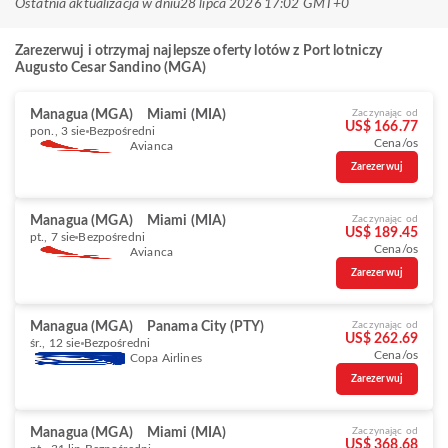
Ostatnia aktualizacja w dniu
28 lipca 2026 17:02 GMT+0
Zarezerwuj i otrzymaj najlepsze oferty lotów z Port lotniczy
Augusto Cesar Sandino (MGA)
Managua (MGA)
Miami (MIA)
Zaczynając od
US$ 166.77
pon., 3 sie
Bezpośredni
Cena/os
Avianca
Zarezerwuj
Managua (MGA)
Miami (MIA)
Zaczynając od
US$ 189.45
pt., 7 sie
Bezpośredni
Cena/os
Avianca
Zarezerwuj
Managua (MGA)
Panama City (PTY)
Zaczynając od
US$ 262.69
śr., 12 sie
Bezpośredni
Cena/os
Copa Airlines
Zarezerwuj
Managua (MGA)
Miami (MIA)
Zaczynając od
US$ 368.68