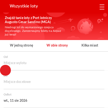
Wszystkie loty
Znajdź tanie loty z Port lotniczy
Augusto Cesar Sandino (MGA)
Niedrogi lot do wymarzonego miejsca
docelowego. Zarezerwujmy bilety na Airpaz
już teraz!
W jedną stronę
W obie strony
Kilka miast
Od
Miejsce wylotu
Do
Miejsce docelowe
Odlot
wt., 11 sie 2026