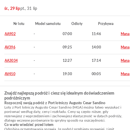
śr., 29 lip
pt., 31 lip
Nr lotu
Model samolotu
Odloty
Przybywa
AA902
-
07:00
11:46
Mana
AV396
-
09:25
14:00
Mana
AA3034
-
12:27
17:14
Mana
AV450
-
19:30
00:05
Mana
Znajdź najlepszą podróż i ciesz się idealnym doświadczeniem
podróżniczym
Rozpocznij swoją podróż z Port lotniczy Augusto Cesar Sandino
Loty z Port lotniczy Augusto Cesar Sandino (MGA) można łatwo wyszukać i
porównać według daty, ceny i rozkładu. Ceny są często niższe, gdy
rezerwujesz z wyprzedzeniem i zachowujesz elastyczność w datach podróży,
dlatego wczesne porównanie to sprytny sposób na oszczędności.
Co warto wiedzieć przed lotem
Odrobina przygotowania sprawia, że podróż przebiega sprawniej. Limit