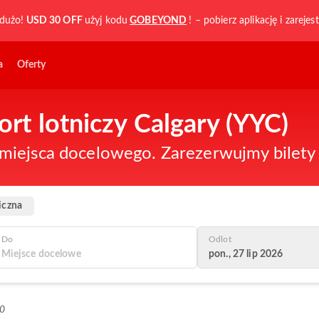
dużo!
USD 30 OFF
użyj kodu
GOBEYOND
! – pobierz aplikację i zarejest
a
Oferty
Port lotniczy Calgary (YYC)
iejsca docelowego. Zarezerwujmy bilety n
iczna
Do
Odlot
pon., 27 lip 2026
+0