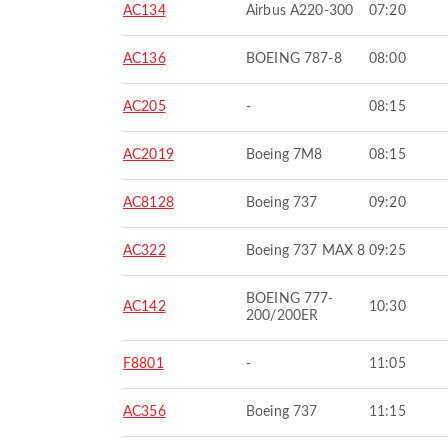
AC134
Airbus A220-300
07:20
AC136
BOEING 787-8
08:00
AC205
-
08:15
AC2019
Boeing 7M8
08:15
AC8128
Boeing 737
09:20
AC322
Boeing 737 MAX 8
09:25
BOEING 777-
AC142
10:30
200/200ER
F8801
-
11:05
AC356
Boeing 737
11:15