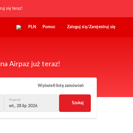
ruj się teraz!
PLN
Pomoc
Zaloguj się/Zarejestruj się
a Airpaz już teraz!
Wyświetl listę zamówień
Powrót
Szukaj
wt., 28 lip 2026