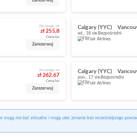
Zarezerwuj
Zaczynając od
Calgary (YYC)
Vancou
zł 255,8
wt., 18 sie
Bezpośredni
Cena/os
Flair Airlines
Zarezerwuj
Zaczynając od
Calgary (YYC)
Vancou
zł 262,67
pon., 17 sie
Bezpośredni
Cena/os
Flair Airlines
Zarezerwuj
nie mogą nie być aktualne i mogą ulec zmianie bez wcześniejszego powia