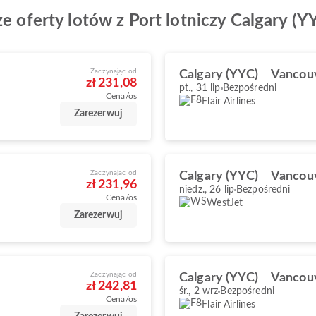
e oferty lotów z Port lotniczy Calgary (Y
Zaczynając od
Calgary (YYC)
Vancou
zł 231,08
pt., 31 lip
Bezpośredni
Cena/os
Flair Airlines
Zarezerwuj
Zaczynając od
Calgary (YYC)
Vancou
zł 231,96
niedz., 26 lip
Bezpośredni
Cena/os
WestJet
Zarezerwuj
Zaczynając od
Calgary (YYC)
Vancou
zł 242,81
śr., 2 wrz
Bezpośredni
Cena/os
Flair Airlines