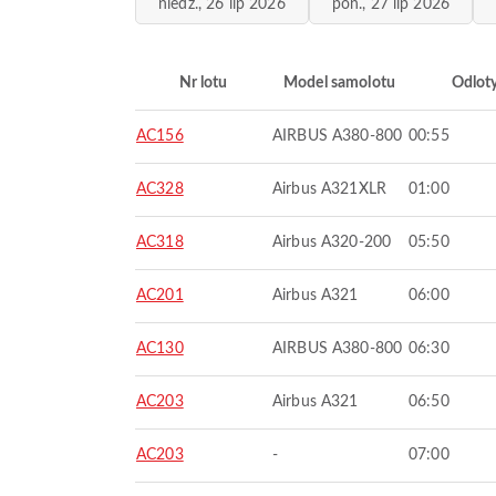
niedz., 26 lip 2026
pon., 27 lip 2026
Nr lotu
Model samolotu
Odlot
AC156
AIRBUS A380-800
00:55
AC328
Airbus A321XLR
01:00
AC318
Airbus A320-200
05:50
AC201
Airbus A321
06:00
AC130
AIRBUS A380-800
06:30
AC203
Airbus A321
06:50
AC203
-
07:00