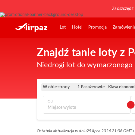
Zaoszczędź 
Lot
Hotel
Promocja
Zamówieni
Znajdź tanie loty z 
Niedrogi lot do wymarzonego m
W obie strony
Klasa ekonom
1 Pasażerowie
Od
Ostatnia aktualizacja w dniu
25 lipca 2026 21:36 GMT