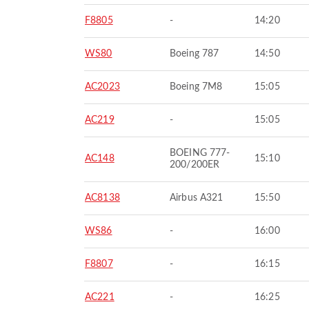
F8805
-
14:20
WS80
Boeing 787
14:50
AC2023
Boeing 7M8
15:05
AC219
-
15:05
BOEING 777-
AC148
15:10
200/200ER
AC8138
Airbus A321
15:50
WS86
-
16:00
F8807
-
16:15
AC221
-
16:25