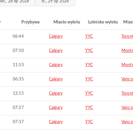
wt., 28 lip 2026
śr., 29 lip 2026
y
Przybywa
Miasto wylotu
Lotnisko wylotu
Mias
06:44
Calgary
YYC
Toron
07:10
Calgary
YYC
Montr
11:53
Calgary
YYC
Montr
06:35
Calgary
YYC
Vanco
12:15
Calgary
YYC
Toron
07:27
Calgary
YYC
Vanco
07:37
Calgary
YYC
Vanco