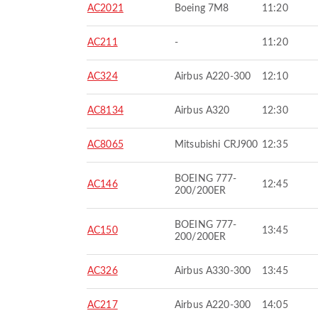
AC2021
Boeing 7M8
11:20
AC211
-
11:20
AC324
Airbus A220-300
12:10
AC8134
Airbus A320
12:30
AC8065
Mitsubishi CRJ900
12:35
BOEING 777-
AC146
12:45
200/200ER
BOEING 777-
AC150
13:45
200/200ER
AC326
Airbus A330-300
13:45
AC217
Airbus A220-300
14:05