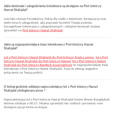
Jakie terminale i udogodnienia lotniskowe są dostępne na Port lotniczy
Hazrat Shahjalal?
Lotnisko oferuje Poczekalnia, Pokój dla matki z dzieckiem, Restauracje oraz
wiele innych udogodnień, aby poprawić komfort Twojej podróży.
Szczegółowe informacje o udogodnieniach i układzie terminali możesz
sprawdzić na
Port lotniczy Hazrat Shahjalal
.
Jakie są najpopularniejsze trasy lotniskowe z Port lotniczy Hazrat
Shahjalal?
lot z Port lotniczy Hazrat Shahjalal do Port lotniczy Kuala Lumpur
,
lot z Port
lotniczy Hazrat Shahjalal do Port lotniczy Hamad
,
lot z Port lotniczy Hazrat
Shahjalal do Port lotniczy Bangkok Suvarnabhumi
to najpopularniejsze trasy
lotniskowe z Port lotniczy Hazrat Shahjalal. Trasy te oferują wygodne
połączenia na Twoją podróż.
O której godzinie odlatuje najwcześniejszy lot z Port lotniczy Hazrat
Shahjalal obsługiwany przez ?
Najwcześniejszy lot z Port lotniczy Hazrat Shahjalal liniami Biman Bangladesh
Airlines odlatuje o 00:15. Możesz sprawdzić ten rozkład i porównać inne
dostępne opcje lotów na Airpaz.