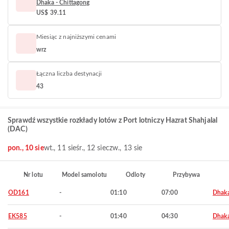
Dhaka - Chittagong
US$ 39.11
Miesiąc z najniższymi cenami
wrz
Łączna liczba destynacji
43
Sprawdź wszystkie rozkłady lotów z Port lotniczy Hazrat Shahjalal
(DAC)
pon., 10 sie
wt., 11 sie
śr., 12 sie
czw., 13 sie
Nr lotu
Model samolotu
Odloty
Przybywa
OD161
-
01:10
07:00
Dhak
EK585
-
01:40
04:30
Dhak