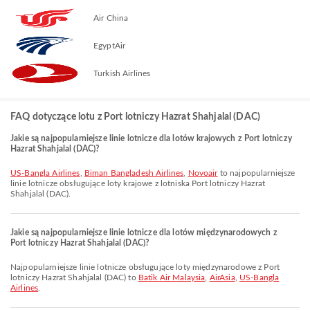
Air China
EgyptAir
Turkish Airlines
FAQ dotyczące lotu z Port lotniczy Hazrat Shahjalal (DAC)
Jakie są najpopularniejsze linie lotnicze dla lotów krajowych z Port lotniczy
Hazrat Shahjalal (DAC)?
US-Bangla Airlines
,
Biman Bangladesh Airlines
,
Novoair
to najpopularniejsze
linie lotnicze obsługujące loty krajowe z lotniska Port lotniczy Hazrat
Shahjalal (DAC).
Jakie są najpopularniejsze linie lotnicze dla lotów międzynarodowych z
Port lotniczy Hazrat Shahjalal (DAC)?
Najpopularniejsze linie lotnicze obsługujące loty międzynarodowe z Port
lotniczy Hazrat Shahjalal (DAC) to
Batik Air Malaysia
,
AirAsia
,
US-Bangla
Airlines
.