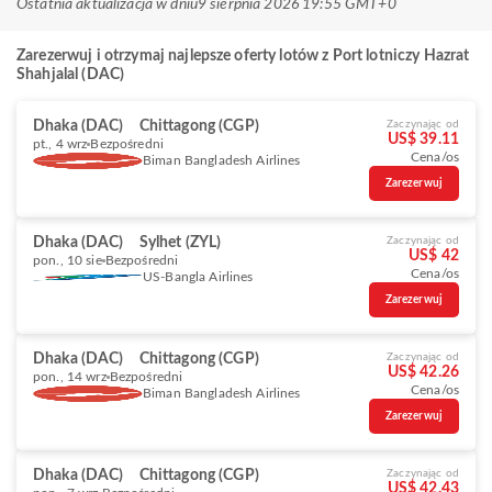
Ostatnia aktualizacja w dniu
9 sierpnia 2026 19:55 GMT+0
Zarezerwuj i otrzymaj najlepsze oferty lotów z Port lotniczy Hazrat
Shahjalal (DAC)
Dhaka (DAC)
Chittagong (CGP)
Zaczynając od
US$ 39.11
pt., 4 wrz
Bezpośredni
Cena/os
Biman Bangladesh Airlines
Zarezerwuj
Dhaka (DAC)
Sylhet (ZYL)
Zaczynając od
US$ 42
pon., 10 sie
Bezpośredni
Cena/os
US-Bangla Airlines
Zarezerwuj
Dhaka (DAC)
Chittagong (CGP)
Zaczynając od
US$ 42.26
pon., 14 wrz
Bezpośredni
Cena/os
Biman Bangladesh Airlines
Zarezerwuj
Dhaka (DAC)
Chittagong (CGP)
Zaczynając od
US$ 42.43