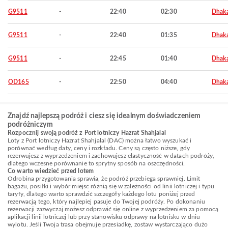
G9511
-
22:40
02:30
Dhak
G9511
-
22:40
01:35
Dhak
G9511
-
22:45
01:40
Dhak
OD165
-
22:50
04:40
Dhak
Znajdź najlepszą podróż i ciesz się idealnym doświadczeniem
podróżniczym
Rozpocznij swoją podróż z Port lotniczy Hazrat Shahjalal
Loty z Port lotniczy Hazrat Shahjalal (DAC) można łatwo wyszukać i
porównać według daty, ceny i rozkładu. Ceny są często niższe, gdy
rezerwujesz z wyprzedzeniem i zachowujesz elastyczność w datach podróży,
dlatego wczesne porównanie to sprytny sposób na oszczędności.
Co warto wiedzieć przed lotem
Odrobina przygotowania sprawia, że podróż przebiega sprawniej. Limit
bagażu, posiłki i wybór miejsc różnią się w zależności od linii lotniczej i typu
taryfy, dlatego warto sprawdzić szczegóły każdego lotu poniżej przed
rezerwacją tego, który najlepiej pasuje do Twojej podróży. Po dokonaniu
rezerwacji zazwyczaj możesz odprawić się online z wyprzedzeniem za pomocą
aplikacji linii lotniczej lub przy stanowisku odprawy na lotnisku w dniu
wylotu. Jeśli Twoja trasa obejmuje przesiadkę, zostaw wystarczająco dużo