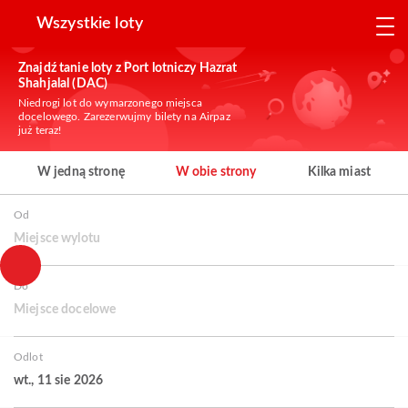
Wszystkie loty
Znajdź tanie loty z Port lotniczy Hazrat
Shahjalal (DAC)
Niedrogi lot do wymarzonego miejsca
docelowego. Zarezerwujmy bilety na Airpaz
już teraz!
W jedną stronę
W obie strony
Kilka miast
Od
Miejsce wylotu
Do
Miejsce docelowe
Odlot
wt., 11 sie 2026