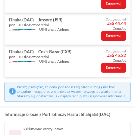
Zarezerwuj
Dhaka (DAC)
Jessore (JSR)
Zaczynając od
US$ 44.44
pon., 10 sie
Bezpośredni
Cena/os
US-Bangla Airlines
Zarezerwuj
Dhaka (DAC)
Cox's Bazar (CXB)
Zaczynając od
US$ 45.22
pon., 10 sie
Bezpośredni
Cena/os
US-Bangla Airlines
Zarezerwuj
Proszę pamiętać, że ceny podane na tej stronie mogą nie być
aktualne i mogą ulec zmianie bez wcześniejszego powiadomienia.
Staramy się dostarczać jak najdokładniejsze i najnowsze informacje.
Informacje o locie z Port lotniczy Hazrat Shahjalal (DAC)
Ekskluzywne oferty lotów