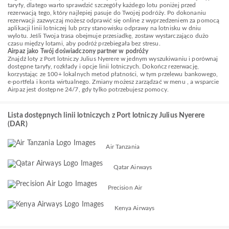
taryfy, dlatego warto sprawdzić szczegóły każdego lotu poniżej przed
rezerwacją tego, który najlepiej pasuje do Twojej podróży. Po dokonaniu
rezerwacji zazwyczaj możesz odprawić się online z wyprzedzeniem za pomocą
aplikacji linii lotniczej lub przy stanowisku odprawy na lotnisku w dniu
wylotu. Jeśli Twoja trasa obejmuje przesiadkę, zostaw wystarczająco dużo
czasu między lotami, aby podróż przebiegała bez stresu.
Airpaz jako Twój doświadczony partner w podróży
Znajdź loty z Port lotniczy Julius Nyerere w jednym wyszukiwaniu i porównaj
dostępne taryfy, rozkłady i opcje linii lotniczych. Dokończ rezerwację,
korzystając ze 100+ lokalnych metod płatności, w tym przelewu bankowego,
e-portfela i konta wirtualnego. Zmiany możesz zarządzać w menu , a wsparcie
Airpaz jest dostępne 24/7, gdy tylko potrzebujesz pomocy.
Lista dostępnych linii lotniczych z Port lotniczy Julius Nyerere
(DAR)
Air Tanzania
Qatar Airways
Precision Air
Kenya Airways