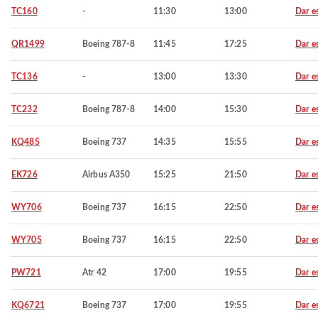
TC160
-
11:30
13:00
Dar e
QR1499
Boeing 787-8
11:45
17:25
Dar e
TC136
-
13:00
13:30
Dar e
TC232
Boeing 787-8
14:00
15:30
Dar e
KQ485
Boeing 737
14:35
15:55
Dar e
EK726
Airbus A350
15:25
21:50
Dar e
WY706
Boeing 737
16:15
22:50
Dar e
WY705
Boeing 737
16:15
22:50
Dar e
PW721
Atr 42
17:00
19:55
Dar e
KQ6721
Boeing 737
17:00
19:55
Dar e