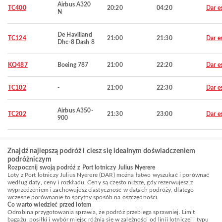
Airbus A320
TC400
20:20
04:20
Dar e
N
De Havilland
TC124
21:00
21:30
Dar e
Dhc-8 Dash 8
KQ487
Boeing 787
21:00
22:20
Dar e
TC102
-
21:00
22:30
Dar e
Airbus A350-
TC202
21:30
23:00
Dar e
900
Znajdź najlepszą podróż i ciesz się idealnym doświadczeniem
podróżniczym
Rozpocznij swoją podróż z Port lotniczy Julius Nyerere
Loty z Port lotniczy Julius Nyerere (DAR) można łatwo wyszukać i porównać
według daty, ceny i rozkładu. Ceny są często niższe, gdy rezerwujesz z
wyprzedzeniem i zachowujesz elastyczność w datach podróży, dlatego
wczesne porównanie to sprytny sposób na oszczędności.
Co warto wiedzieć przed lotem
Odrobina przygotowania sprawia, że podróż przebiega sprawniej. Limit
bagażu, posiłki i wybór miejsc różnią się w zależności od linii lotniczej i typu