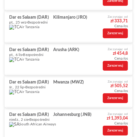
Zarezerwuj
Dar es Salaam (DAR)
Kilimanjaro (JRO)
Zaczynając od
zł 333,71
pt., 25 wrz
Bezpośredni
Cena/os
Air Tanzania
Zarezerwuj
Dar es Salaam (DAR)
Arusha (ARK)
Zaczynając od
zł 454,8
pt., 6 lis
Bezpośredni
Cena/os
Air Tanzania
Zarezerwuj
Dar es Salaam (DAR)
Mwanza (MWZ)
Zaczynając od
zł 505,52
śr., 22 lip
Bezpośredni
Cena/os
Air Tanzania
Zarezerwuj
Dar es Salaam (DAR)
Johannesburg (JNB)
Zaczynając od
zł 1,393,04
niedz., 2 sie
Bezpośredni
Cena/os
South African Airways
Zarezerwuj