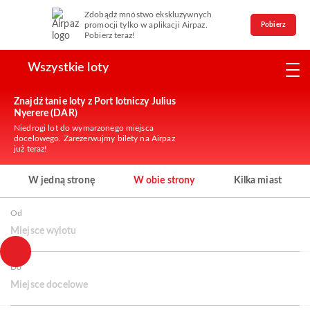
Zdobądź mnóstwo ekskluzywnych
promocji tylko w aplikacji Airpaz.
Pobierz
Pobierz teraz!
Wszystkie loty
Znajdź tanie loty z Port lotniczy Julius
Nyerere (DAR)
Niedrogi lot do wymarzonego miejsca
docelowego. Zarezerwujmy bilety na Airpaz
już teraz!
W jedną stronę
W obie strony
Kilka miast
Od
Miejsce wylotu
Do
Miejsce docelowe