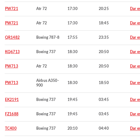
PW721
Atr 72
17:30
20:25
Dar e
PW721
Atr 72
17:30
18:45
Dar e
QR1482
Boeing 787-8
17:55
23:35
Dar e
KQ6713
Boeing 737
18:30
20:50
Dar e
PW713
Atr 72
18:30
20:50
Dar e
Airbus A350-
PW713
18:30
18:50
Dar e
900
EK2191
Boeing 737
19:45
03:45
Dar e
FZ1688
Boeing 737
19:45
03:45
Dar e
TC400
Boeing 737
20:10
04:40
Dar e