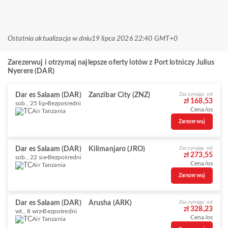
Ostatnia aktualizacja w dniu
19 lipca 2026 22:40 GMT+0
Zarezerwuj i otrzymaj najlepsze oferty lotów z Port lotniczy Julius
Nyerere (DAR)
Dar es Salaam (DAR)
Zanzibar City (ZNZ)
Zaczynając od
zł 168,53
sob., 25 lip
Bezpośredni
Cena/os
Air Tanzania
Zarezerwuj
Dar es Salaam (DAR)
Kilimanjaro (JRO)
Zaczynając od
zł 273,55
sob., 22 sie
Bezpośredni
Cena/os
Air Tanzania
Zarezerwuj
Dar es Salaam (DAR)
Arusha (ARK)
Zaczynając od
zł 328,23
wt., 8 wrz
Bezpośredni
Cena/os
Air Tanzania