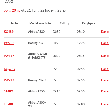
(DAR)
pon., 20 lip
wt., 21 lip
śr., 22 lip
czw., 23 lip
Nr lotu
Model samolotu
Odloty
Przybywa
KQ489
Airbus A330
03:50
05:10
Dar e
WY708
Boeing 737
04:20
12:25
Dar e
AIRBUS A320
PW717
05:00
06:15
Dar e
(SHARKLETS)
KQ6717
-
05:00
07:55
Dar e
PW717
Boeing 787-8
05:00
07:55
Dar e
SA189
Airbus A350
05:10
07:55
Dar e
Airbus A350-
TC200
05:30
07:00
Dar e
900