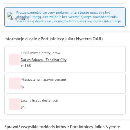
Proszę pamiętać, że ceny podane na tej stronie mogą nie być
aktualne i mogą ulec zmianie bez wcześniejszego powiadomienia.
Staramy się dostarczać jak najdokładniejsze i najnowsze informacje.
Informacje o locie z Port lotniczy Julius Nyerere (DAR)
Ekskluzywne oferty lotów
Dar es Salaam - Zanzibar City
zł 168
Miesiąc z najniższymi cenami
lip
Łączna liczba destynacji
34
Sprawdź wszystkie rozkłady lotów z Port lotniczy Julius Nyerere