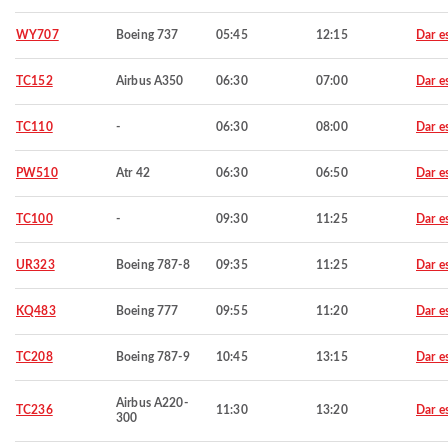
WY707
Boeing 737
05:45
12:15
Dar e
TC152
Airbus A350
06:30
07:00
Dar e
TC110
-
06:30
08:00
Dar e
PW510
Atr 42
06:30
06:50
Dar e
TC100
-
09:30
11:25
Dar e
UR323
Boeing 787-8
09:35
11:25
Dar e
KQ483
Boeing 777
09:55
11:20
Dar e
TC208
Boeing 787-9
10:45
13:15
Dar e
Airbus A220-
TC236
11:30
13:20
Dar e
300