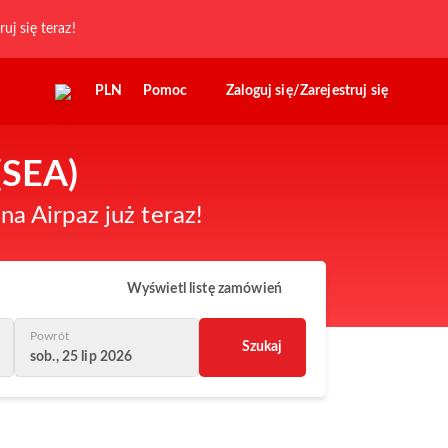
ruj się teraz!
PLN
Pomoc
Zaloguj się/Zarejestruj się
(SEA)
a Airpaz już teraz!
Wyświetl listę zamówień
Powrót
Szukaj
sob., 25 lip 2026