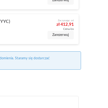
Zarezerwuj
Zaczynając od
(YYC)
zł 412,91
Cena/os
Zarezerwuj
domienia. Staramy się dostarczać