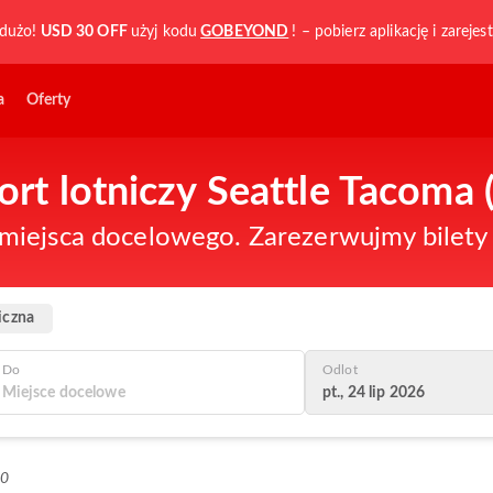
dużo!
USD 30 OFF
użyj kodu
GOBEYOND
! – pobierz aplikację i zarejest
a
Oferty
Port lotniczy Seattle Tacoma 
iejsca docelowego. Zarezerwujmy bilety n
iczna
Do
Odlot
pt., 24 lip 2026
+0