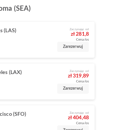
coma (SEA)
Zaczynając od
s (LAS)
zł 281,8
Cena/os
Zarezerwuj
Zaczynając od
les (LAX)
zł 319,89
Cena/os
Zarezerwuj
Zaczynając od
cisco (SFO)
zł 404,48
Cena/os