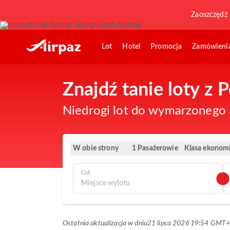
Zaoszczędź 
Lot
Hotel
Promocja
Zamówieni
Znajdź tanie loty z 
Niedrogi lot do wymarzonego m
W obie strony
Klasa ekonom
1 Pasażerowie
Od
Ostatnia aktualizacja w dniu
21 lipca 2026 19:54 GMT