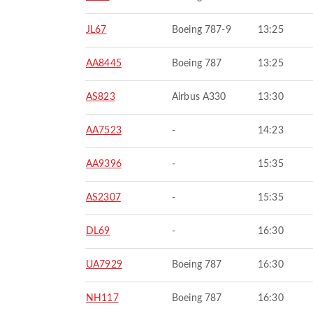
JL67
Boeing 787-9
13:25
AA8445
Boeing 787
13:25
AS823
Airbus A330
13:30
AA7523
-
14:23
AA9396
-
15:35
AS2307
-
15:35
DL69
-
16:30
UA7929
Boeing 787
16:30
NH117
Boeing 787
16:30