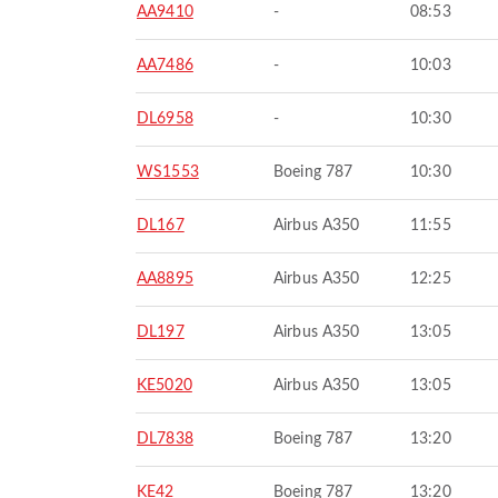
AA9410
-
08:53
AA7486
-
10:03
DL6958
-
10:30
WS1553
Boeing 787
10:30
DL167
Airbus A350
11:55
AA8895
Airbus A350
12:25
DL197
Airbus A350
13:05
KE5020
Airbus A350
13:05
DL7838
Boeing 787
13:20
KE42
Boeing 787
13:20