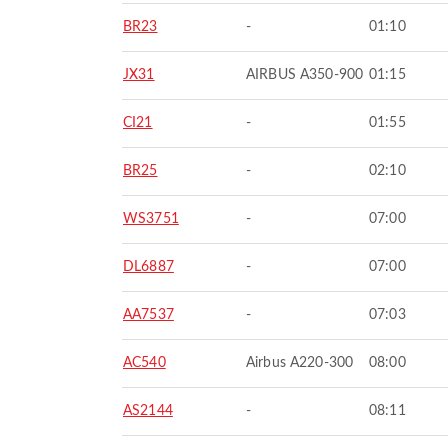
BR23
-
01:10
JX31
AIRBUS A350-900
01:15
CI21
-
01:55
BR25
-
02:10
WS3751
-
07:00
DL6887
-
07:00
AA7537
-
07:03
AC540
Airbus A220-300
08:00
AS2144
-
08:11