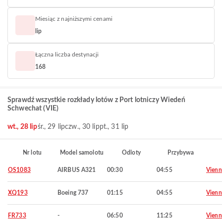
Miesiąc z najniższymi cenami
lip
Łączna liczba destynacji
168
Sprawdź wszystkie rozkłady lotów z Port lotniczy Wiedeń
Schwechat (VIE)
wt., 28 lip
śr., 29 lip
czw., 30 lip
pt., 31 lip
Nr lotu
Model samolotu
Odloty
Przybywa
OS1083
AIRBUS A321
00:30
04:55
Vienn
XQ193
Boeing 737
01:15
04:55
Vienn
FR733
-
06:50
11:25
Vienn