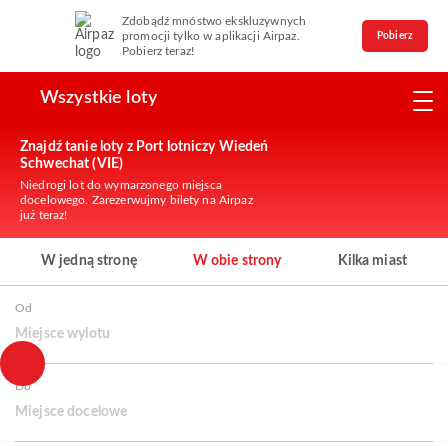
Zdobądź mnóstwo ekskluzywnych
promocji tylko w aplikacji Airpaz.
Pobierz
Pobierz teraz!
Wszystkie loty
Znajdź tanie loty z Port lotniczy Wiedeń
Schwechat (VIE)
Niedrogi lot do wymarzonego miejsca
docelowego. Zarezerwujmy bilety na Airpaz
już teraz!
W jedną stronę
W obie strony
Kilka miast
Od
Miejsce wylotu
Do
Miejsce docelowe