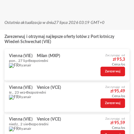
Ostatnia aktualizacja w dniu
27 lipca 2026 03:19 GMT+0
Zarezerwuj i otrzymaj najlepsze oferty lotów z Port lotniczy
Wiedeń Schwechat (VIE)
Vienna (VIE)
Milan (MXP)
Zaczynając od
zł 95,3
pon., 27 lip
Bezpośredni
Cena/os
Ryanair
Zarezerwuj
Vienna (VIE)
Venice (VCE)
Zaczynając od
zł 95,49
śr., 23 wrz
Bezpośredni
Cena/os
Ryanair
Zarezerwuj
Vienna (VIE)
Venice (VCE)
Zaczynając od
zł 95,59
niedz., 2 sie
Bezpośredni
Cena/os
Ryanair