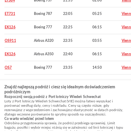
LY364
Boeing 737
21:35
02:00
Vienn
ET731
Boeing 787
22:05
05:25
Vienn
EK126
Boeing 777
22:25
06:15
Vienn
OS911
Airbus A320
22:35
03:55
Vienn
EK126
Airbus A350
22:40
06:15
Vienn
OS7
Boeing 777
23:35
14:50
Vienn
Znajdź najlepszą podróż i ciesz się idealnym doświadczeniem
podróżniczym
Rozpocznij swoją podróż z Port lotniczy Wiedeń Schwechat
Loty z Port lotniczy Wiedeń Schwechat (VIE) można łatwo wyszukać i
porównać według daty, ceny i rozkładu. Ceny są często niższe, gdy
rezerwujesz z wyprzedzeniem i zachowujesz elastyczność w datach podróży,
dlatego wczesne porównanie to sprytny sposób na oszczędności.
Co warto wiedzieć przed lotem
Odrobina przygotowania sprawia, że podróż przebiega sprawniej. Limit
bagażu, posiłki i wybór miejsc różnią się w zależności od linii lotniczej i typu