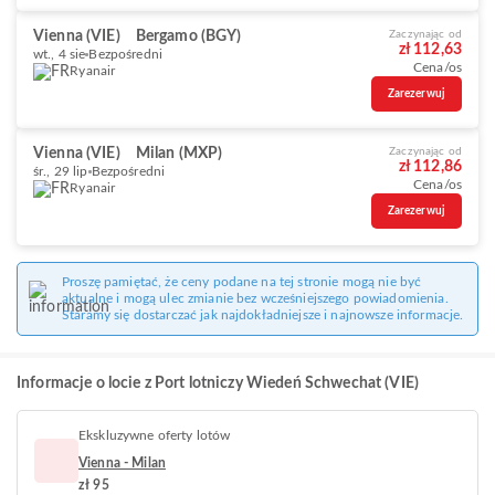
Vienna (VIE)
Bergamo (BGY)
Zaczynając od
zł 112,63
wt., 4 sie
Bezpośredni
Cena/os
Ryanair
Zarezerwuj
Vienna (VIE)
Milan (MXP)
Zaczynając od
zł 112,86
śr., 29 lip
Bezpośredni
Cena/os
Ryanair
Zarezerwuj
Proszę pamiętać, że ceny podane na tej stronie mogą nie być
aktualne i mogą ulec zmianie bez wcześniejszego powiadomienia.
Staramy się dostarczać jak najdokładniejsze i najnowsze informacje.
Informacje o locie z Port lotniczy Wiedeń Schwechat (VIE)
Ekskluzywne oferty lotów
Vienna - Milan
zł 95