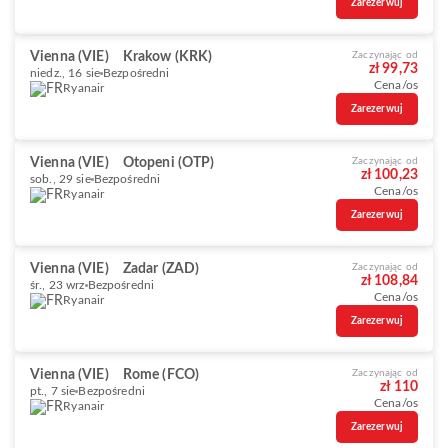
Zarezerwuj
Vienna (VIE)
Krakow (KRK)
Zaczynając od
zł 99,73
niedz., 16 sie
Bezpośredni
Cena/os
Ryanair
Zarezerwuj
Vienna (VIE)
Otopeni (OTP)
Zaczynając od
zł 100,23
sob., 29 sie
Bezpośredni
Cena/os
Ryanair
Zarezerwuj
Vienna (VIE)
Zadar (ZAD)
Zaczynając od
zł 108,84
śr., 23 wrz
Bezpośredni
Cena/os
Ryanair
Zarezerwuj
Vienna (VIE)
Rome (FCO)
Zaczynając od
zł 110
pt., 7 sie
Bezpośredni
Cena/os
Ryanair
Zarezerwuj