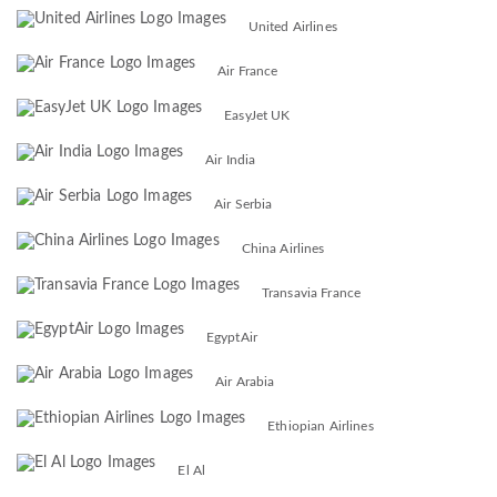
United Airlines
Air France
EasyJet UK
Air India
Air Serbia
China Airlines
Transavia France
EgyptAir
Air Arabia
Ethiopian Airlines
El Al