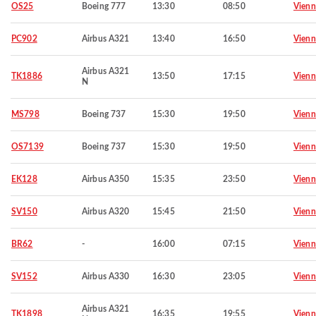
OS25
Boeing 777
13:30
08:50
Vienn
PC902
Airbus A321
13:40
16:50
Vienn
Airbus A321
TK1886
13:50
17:15
Vienn
N
MS798
Boeing 737
15:30
19:50
Vienn
OS7139
Boeing 737
15:30
19:50
Vienn
EK128
Airbus A350
15:35
23:50
Vienn
SV150
Airbus A320
15:45
21:50
Vienn
BR62
-
16:00
07:15
Vienn
SV152
Airbus A330
16:30
23:05
Vienn
Airbus A321
TK1898
16:35
19:55
Vienn