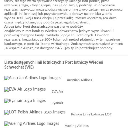
taryfy, dlatego warto sprawdzić szczegóły każdego lotu poniżej przed
rezerwacją tego, który najlepiej pasuje do Twojej podróży. Po dokonaniu
rezerwacji zazwyczaj możesz odprawić się online z wyprzedzeniem za pomocą
aplikacji linii lotniczej lub przy stanowisku odprawy na lotnisku w dniu
wylotu. Jeśli Twoja trasa obejmuje przesiadkę, zostaw wystarczająco dużo
czasu między lotami, aby podróż przebiegała bez stresu.
Airpaz jako Twój doświadczony partner w podróży
Znajdź loty z Port lotniczy Wiedeń Schwechat w jednym wyszukiwaniu i
porównaj dostępne taryfy, rozkłady i opcje linii lotniczych. Dokończ
rezerwację, korzystając ze 100+ lokalnych metod płatności, w tym przelewu
bankowego, e-portfela i konta wirtualnego. Zmiany możesz zarządzać w menu
, a wsparcie Airpaz jest dostępne 24/7, gdy tylko potrzebujesz pomocy.
Lista dostępnych linii lotniczych z Port lotniczy Wiedeń
Schwechat (VIE)
Austrian Airlines
EVA Air
Ryanair
Polskie Linie Lotnicze LOT
Vueling Airlines