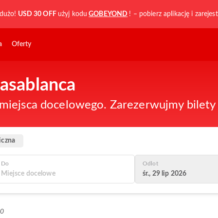
dużo!
USD 30 OFF
użyj kodu
GOBEYOND
! – pobierz aplikację i zarejest
a
Oferty
Casablanca
iejsca docelowego. Zarezerwujmy bilety n
iczna
Do
Odlot
śr., 29 lip 2026
+0