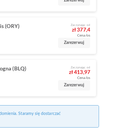
Zarezerwuj
Zaczynając od
is (ORY)
zł 377,4
Cena/os
Zarezerwuj
Zaczynając od
ogna (BLQ)
zł 413,97
Cena/os
Zarezerwuj
domienia. Staramy się dostarczać