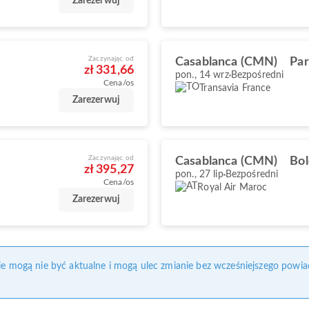
Zarezerwuj
Zaczynając od
Casablanca (CMN)
Par
zł 331,66
pon., 14 wrz
Bezpośredni
Cena/os
Transavia France
Zarezerwuj
Zaczynając od
Casablanca (CMN)
Bol
zł 395,27
pon., 27 lip
Bezpośredni
Cena/os
Royal Air Maroc
Zarezerwuj
nie mogą nie być aktualne i mogą ulec zmianie bez wcześniejszego powia