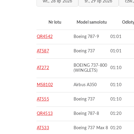
wt., 28 lip 2026
śr., 29 lip 2026
czw.
Nr lotu
Model samolotu
Odlot
QR4542
Boeing 787-9
01:01
AT587
Boeing 737
01:01
BOEING 737-800
AT272
01:10
(WINGLETS)
MS8102
Airbus A350
01:10
AT555
Boeing 737
01:10
QR4513
Boeing 787-8
01:20
AT533
Boeing 737 Max 8
01:20