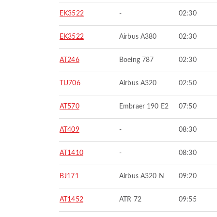
EK3522
-
02:30
EK3522
Airbus A380
02:30
AT246
Boeing 787
02:30
TU706
Airbus A320
02:50
AT570
Embraer 190 E2
07:50
AT409
-
08:30
AT1410
-
08:30
BJ171
Airbus A320 N
09:20
AT1452
ATR 72
09:55