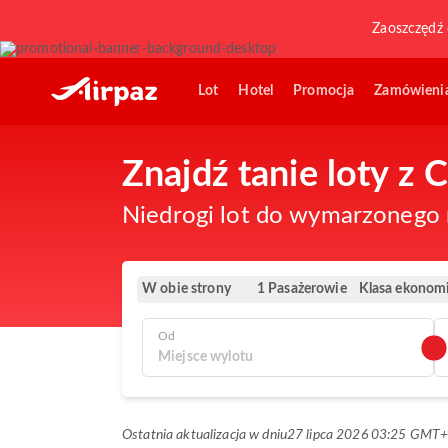
Zaoszczędź 
Lot
Hotel
Promocja
Zamówieni
Znajdź tanie loty z 
Niedrogi lot do wymarzonego m
W obie strony
Klasa ekonom
1 Pasażerowie
Od
Ostatnia aktualizacja w dniu
27 lipca 2026 03:25 GMT