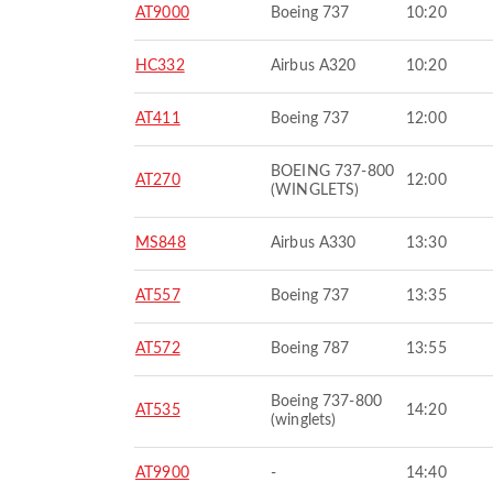
AT9000
Boeing 737
10:20
HC332
Airbus A320
10:20
AT411
Boeing 737
12:00
BOEING 737-800
AT270
12:00
(WINGLETS)
MS848
Airbus A330
13:30
AT557
Boeing 737
13:35
AT572
Boeing 787
13:55
Boeing 737-800
AT535
14:20
(winglets)
AT9900
-
14:40