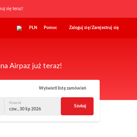
ruj się teraz!
PLN
Pomoc
Zaloguj się/Zarejestruj się
a Airpaz już teraz!
Wyświetl listę zamówień
Powrót
Szukaj
czw., 30 lip 2026