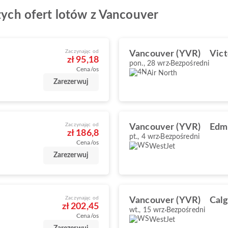
szych ofert lotów z Vancouver
Zaczynając od
Vancouver (YVR)
Vict
zł 95,18
pon., 28 wrz
Bezpośredni
Cena/os
Air North
Zarezerwuj
Zaczynając od
Vancouver (YVR)
Edm
zł 186,8
pt., 4 wrz
Bezpośredni
Cena/os
WestJet
Zarezerwuj
Zaczynając od
Vancouver (YVR)
Calg
zł 202,45
wt., 15 wrz
Bezpośredni
Cena/os
WestJet