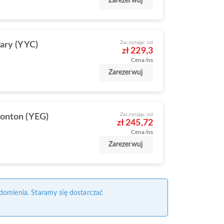
Zarezerwuj
Zaczynając od
ary (YYC)
zł 229,3
Cena/os
Zarezerwuj
Zaczynając od
onton (YEG)
zł 245,72
Cena/os
Zarezerwuj
domienia. Staramy się dostarczać