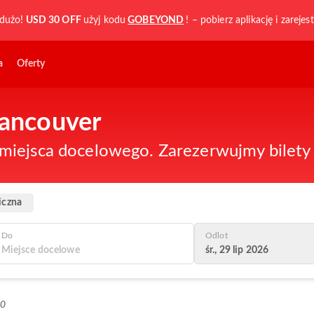
dużo!
USD 30 OFF
użyj kodu
GOBEYOND
! – pobierz aplikację i zarejest
a
Oferty
Vancouver
iejsca docelowego. Zarezerwujmy bilety n
iczna
Do
Odlot
śr., 29 lip 2026
+0