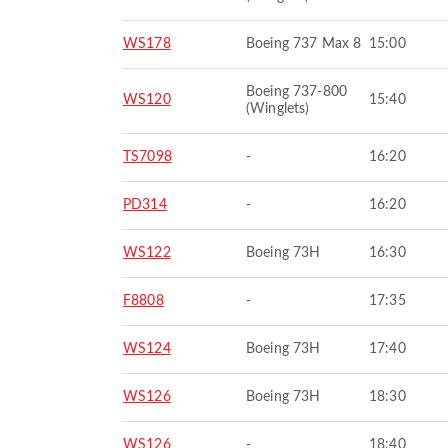
WS178
Boeing 737 Max 8
15:00
Boeing 737-800
WS120
15:40
(Winglets)
TS7098
-
16:20
PD314
-
16:20
WS122
Boeing 73H
16:30
F8808
-
17:35
WS124
Boeing 73H
17:40
WS126
Boeing 73H
18:30
WS126
-
18:40