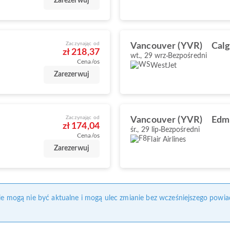
Zarezerwuj
Zaczynając od
Vancouver (YVR)
Calg
zł 218,37
wt., 29 wrz
Bezpośredni
Cena/os
WestJet
Zarezerwuj
Zaczynając od
Vancouver (YVR)
Edm
zł 174,04
śr., 29 lip
Bezpośredni
Cena/os
Flair Airlines
Zarezerwuj
nie mogą nie być aktualne i mogą ulec zmianie bez wcześniejszego powia