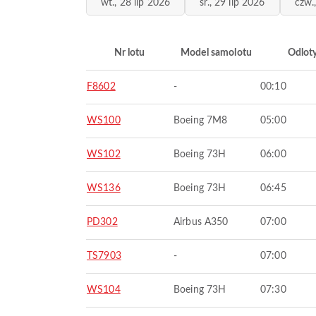
wt., 28 lip 2026
śr., 29 lip 2026
czw.
Nr lotu
Model samolotu
Odlot
F8602
-
00:10
WS100
Boeing 7M8
05:00
WS102
Boeing 73H
06:00
WS136
Boeing 73H
06:45
PD302
Airbus A350
07:00
TS7903
-
07:00
WS104
Boeing 73H
07:30