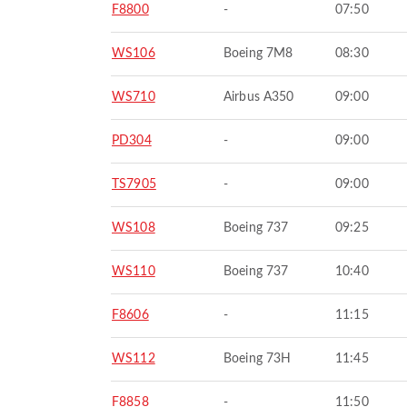
F8800
-
07:50
WS106
Boeing 7M8
08:30
WS710
Airbus A350
09:00
PD304
-
09:00
TS7905
-
09:00
WS108
Boeing 737
09:25
WS110
Boeing 737
10:40
F8606
-
11:15
WS112
Boeing 73H
11:45
F8858
-
11:50