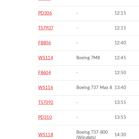
PD306
-
12:15
TS7907
-
12:15
F8806
-
12:40
WS114
Boeing 7M8
12:45
F8604
-
12:50
WS116
Boeing 737 Max 8
13:40
TS7092
-
13:55
PD310
-
13:55
Boeing 737-800
WS118
14:30
(Winglets)