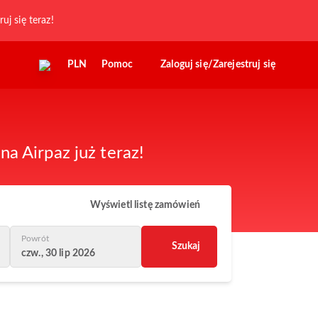
ruj się teraz!
PLN
Pomoc
Zaloguj się/Zarejestruj się
a Airpaz już teraz!
Wyświetl listę zamówień
Powrót
Szukaj
czw., 30 lip 2026