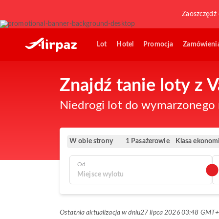
Zaoszczędź 
Lot
Hotel
Promocja
Zamówieni
Znajdź tanie loty z 
Niedrogi lot do wymarzonego m
W obie strony
Klasa ekonom
1 Pasażerowie
Od
Ostatnia aktualizacja w dniu
27 lipca 2026 03:48 GMT