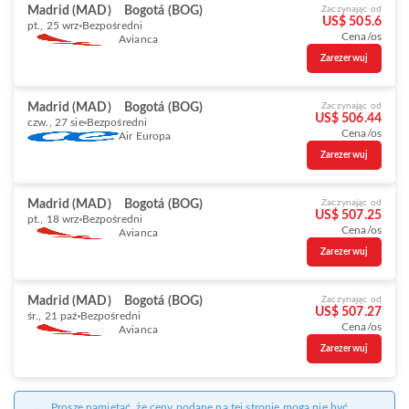
Madrid (MAD)
Bogotá (BOG)
Zaczynając od
US$ 505.6
pt., 25 wrz
Bezpośredni
Cena/os
Avianca
Zarezerwuj
Madrid (MAD)
Bogotá (BOG)
Zaczynając od
US$ 506.44
czw., 27 sie
Bezpośredni
Cena/os
Air Europa
Zarezerwuj
Madrid (MAD)
Bogotá (BOG)
Zaczynając od
US$ 507.25
pt., 18 wrz
Bezpośredni
Cena/os
Avianca
Zarezerwuj
Madrid (MAD)
Bogotá (BOG)
Zaczynając od
US$ 507.27
śr., 21 paź
Bezpośredni
Cena/os
Avianca
Zarezerwuj
Proszę pamiętać, że ceny podane na tej stronie mogą nie być