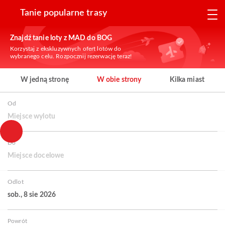
Tanie popularne trasy
Znajdź tanie loty z MAD do BOG
Korzystaj z ekskluzywnych ofert lotów do
wybranego celu. Rozpocznij rezerwację teraz!
W jedną stronę
W obie strony
Kilka miast
Od
Miejsce wylotu
Do
Miejsce docelowe
Odlot
sob., 8 sie 2026
Powrót