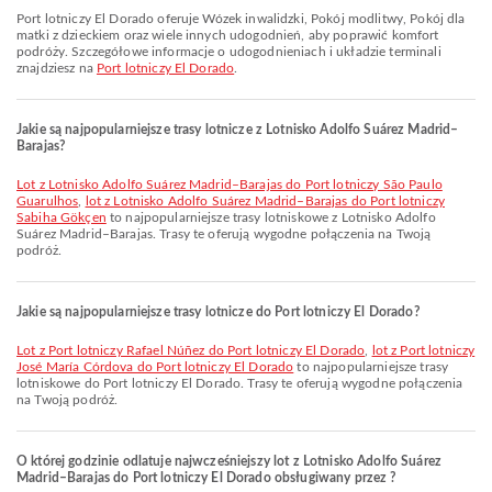
Port lotniczy El Dorado oferuje Wózek inwalidzki, Pokój modlitwy, Pokój dla
matki z dzieckiem oraz wiele innych udogodnień, aby poprawić komfort
podróży. Szczegółowe informacje o udogodnieniach i układzie terminali
znajdziesz na
Port lotniczy El Dorado
.
Jakie są najpopularniejsze trasy lotnicze z Lotnisko Adolfo Suárez Madrid–
Barajas?
lot z Lotnisko Adolfo Suárez Madrid–Barajas do Port lotniczy São Paulo
Guarulhos
,
lot z Lotnisko Adolfo Suárez Madrid–Barajas do Port lotniczy
Sabiha Gökçen
to najpopularniejsze trasy lotniskowe z Lotnisko Adolfo
Suárez Madrid–Barajas. Trasy te oferują wygodne połączenia na Twoją
podróż.
Jakie są najpopularniejsze trasy lotnicze do Port lotniczy El Dorado?
lot z Port lotniczy Rafael Núñez do Port lotniczy El Dorado
,
lot z Port lotniczy
José María Córdova do Port lotniczy El Dorado
to najpopularniejsze trasy
lotniskowe do Port lotniczy El Dorado. Trasy te oferują wygodne połączenia
na Twoją podróż.
O której godzinie odlatuje najwcześniejszy lot z Lotnisko Adolfo Suárez
Madrid–Barajas do Port lotniczy El Dorado obsługiwany przez ?