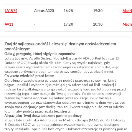
LA1574
Airbus A320
16:25
19:30
Madr
AV11
-
17:20
20:30
Madr
Znajdź najlepszą podróż i ciesz się idealnym doświadczeniem
podróżniczym
Odkryj przygodę, której nigdy nie zapomnisz
Loty z Lotnisko Adolfo Suárez Madrid–Barajas (MAD) do Port lotniczy El
Dorado (BOG) trwają około 9h 15m. Ceny są zwykle najniższe, gdy
rezerwujesz z wyprzedzeniem i zachowujesz elastyczność co do dat, więc
wczesne porównanie opcji to najprostszy sposób, aby zapłacić mniej.
Co warto wiedzieć przed lotem
Odrobina przygotowania sprawia, że podróż przebiega sprawniej. Limit
bagażu, posiłki i wybór miejsc różnią się w zależności od linii lotniczej i
rodzaju taryfy, dlatego warto sprawdzić szczegóły każdego lotu poniżej przed
rezerwacją tego, który pasuje do Twojej podróży. Po dokonaniu rezerwacji
zazwyczaj możesz odprawić się online przez aplikację linii lotniczej z
wyprzedzeniem lub przy stanowisku odprawy na lotnisku w dniu wylotu. Jeśli
Twoja trasa obejmuje przesiadkę, zaplanuj wystarczająco dużo czasu między
lotami, aby podróż przebiegała bez stresu.
Airpaz jako Twój doświadczony partner podróży
Znajdź loty z Lotnisko Adolfo Suárez Madrid–Barajas (MAD) do Port lotniczy
El Dorado (BOG) za pomocą jednego wyszukiwania i porównaj dostępne
taryfy, rozkłady i opcje linii lotniczych. Dokończ rezerwację za pomocą ponad