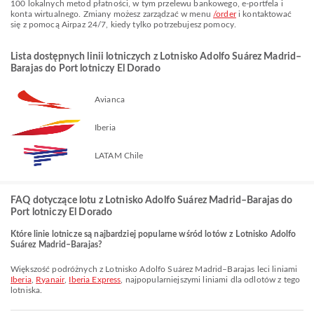
100 lokalnych metod płatności, w tym przelewu bankowego, e-portfela i
konta wirtualnego. Zmiany możesz zarządzać w menu
/order
i kontaktować
się z pomocą Airpaz 24/7, kiedy tylko potrzebujesz pomocy.
Lista dostępnych linii lotniczych z Lotnisko Adolfo Suárez Madrid–
Barajas do Port lotniczy El Dorado
Avianca
Iberia
LATAM Chile
FAQ dotyczące lotu z Lotnisko Adolfo Suárez Madrid–Barajas do
Port lotniczy El Dorado
Które linie lotnicze są najbardziej popularne wśród lotów z Lotnisko Adolfo
Suárez Madrid–Barajas?
Większość podróżnych z Lotnisko Adolfo Suárez Madrid–Barajas leci liniami
Iberia
,
Ryanair
,
Iberia Express
, najpopularniejszymi liniami dla odlotów z tego
lotniska.