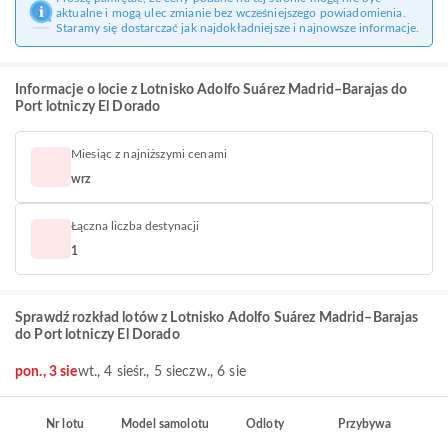
aktualne i mogą ulec zmianie bez wcześniejszego powiadomienia.
Staramy się dostarczać jak najdokładniejsze i najnowsze informacje.
Informacje o locie z Lotnisko Adolfo Suárez Madrid–Barajas do
Port lotniczy El Dorado
Miesiąc z najniższymi cenami
wrz
Łączna liczba destynacji
1
Sprawdź rozkład lotów z Lotnisko Adolfo Suárez Madrid–Barajas
do Port lotniczy El Dorado
pon., 3 sie
wt., 4 sie
śr., 5 sie
czw., 6 sie
Nr lotu
Model samolotu
Odloty
Przybywa