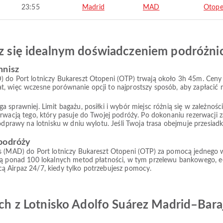
23:55
Madrid
MAD
Otope
esz się idealnym doświadczeniem podróżn
mnisz
 do Port lotniczy Bukareszt Otopeni (OTP) trwają około 3h 45m. Ceny s
, więc wczesne porównanie opcji to najprostszy sposób, aby zapłacić m
prawniej. Limit bagażu, posiłki i wybór miejsc różnią się w zależności od
rwacją tego, który pasuje do Twojej podróży. Po dokonaniu rezerwacji z
 odprawy na lotnisku w dniu wylotu. Jeśli Twoja trasa obejmuje przesiad
 podróży
s (MAD) do Port lotniczy Bukareszt Otopeni (OTP) za pomocą jednego w
ocą ponad 100 lokalnych metod płatności, w tym przelewu bankowego, e-
ą Airpaz 24/7, kiedy tylko potrzebujesz pomocy.
zych z Lotnisko Adolfo Suárez Madrid–Bara