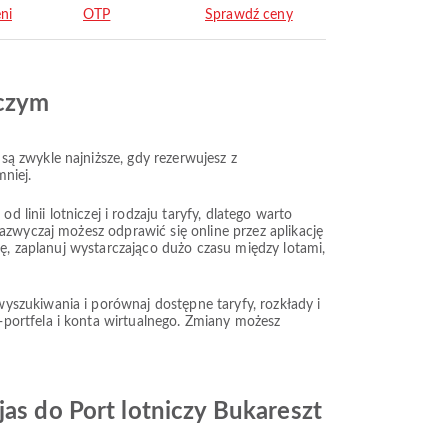
ni
OTP
Sprawdź ceny
iczym
ą zwykle najniższe, gdy rezerwujesz z
niej.
 linii lotniczej i rodzaju taryfy, dlatego warto
azwyczaj możesz odprawić się online przez aplikację
kę, zaplanuj wystarczająco dużo czasu między lotami,
yszukiwania i porównaj dostępne taryfy, rozkłady i
portfela i konta wirtualnego. Zmiany możesz
jas do Port lotniczy Bukareszt