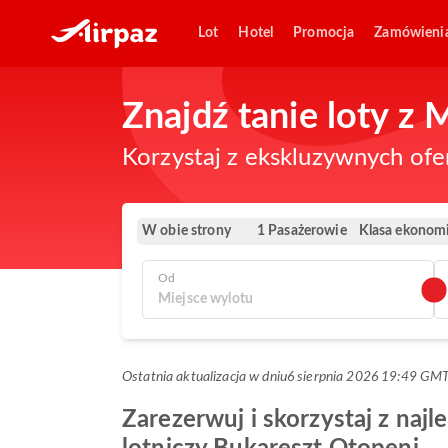
Lot
Hotel
Promocja
Zamówieni
Znajdź tanie loty 
Korzystaj z ekskluzywnych ofe
W obie strony
Klasa ekonom
1 Pasażerowie
Od
Ostatnia aktualizacja w dniu
6 sierpnia 2026 19:49 GM
Zarezerwuj i skorzystaj z naj