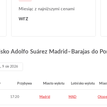
Miesiąc z najniższymi cenami
wrz
isko Adolfo Suárez Madrid–Barajas do Por
., 9 sie 2026
y
Przybywa
Miasto wylotu
Lotnisko wylotu
Mias
17:20
Madrid
MAD
Otope