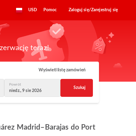
USD
Pomoc
Zaloguj się/Zarejestruj się
zerwację teraz!
Wyświetl listę zamówień
Powrót
Szukaj
niedz., 9 sie 2026
Suárez Madrid–Barajas do Port