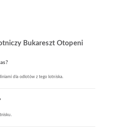
otniczy Bukareszt Otopeni
jas?
liniami dla odlotów z tego lotniska.
?
tnisku.