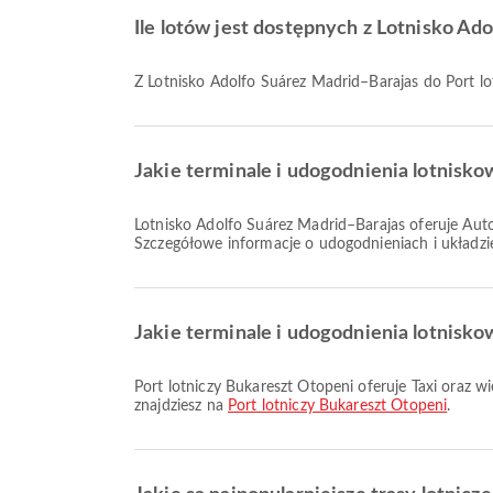
Ile lotów jest dostępnych z Lotnisko Ad
Z Lotnisko Adolfo Suárez Madrid–Barajas do Port lo
Jakie terminale i udogodnienia lotnisk
Lotnisko Adolfo Suárez Madrid–Barajas oferuje Autobus wahadłowy, Lounge, Usługa wymiany walut oraz wiele innych udogodnień, aby poprawić komfort podróży.
Szczegółowe informacje o udogodnieniach i układzie
Jakie terminale i udogodnienia lotnisko
Port lotniczy Bukareszt Otopeni oferuje Taxi oraz wiele innych udogodnień, aby poprawić komfort podróży. Szczegółowe informacje o udogodnieniach i układzie terminali
znajdziesz na
Port lotniczy Bukareszt Otopeni
.