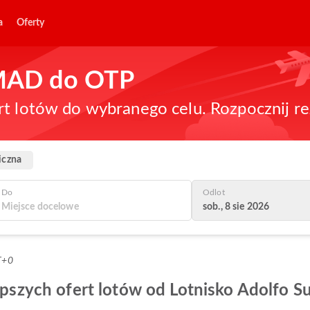
a
Oferty
z MAD do OTP
rt lotów do wybranego celu. Rozpocznij re
iczna
Do
Odlot
sob., 8 sie 2026
T+0
lepszych ofert lotów od Lotnisko Adolfo 