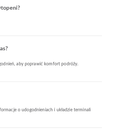
Otopeni?
jas?