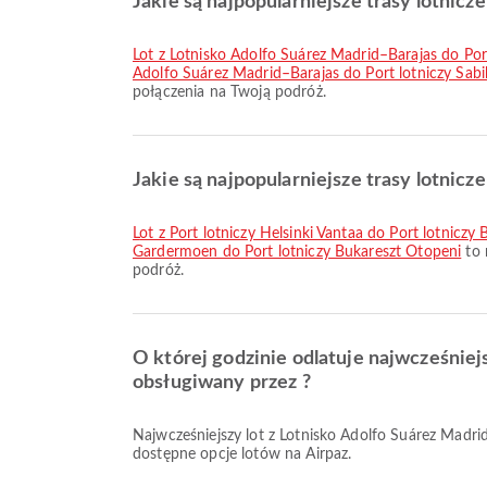
Jakie są najpopularniejsze trasy lotnic
lot z Lotnisko Adolfo Suárez Madrid–Barajas do Por
Adolfo Suárez Madrid–Barajas do Port lotniczy Sab
połączenia na Twoją podróż.
Jakie są najpopularniejsze trasy lotnicz
lot z Port lotniczy Helsinki Vantaa do Port lotniczy
Gardermoen do Port lotniczy Bukareszt Otopeni
to 
podróż.
O której godzinie odlatuje najwcześniej
obsługiwany przez ?
Najwcześniejszy lot z Lotnisko Adolfo Suárez Madrid–Barajas do Port lotniczy Bukareszt Otopeni linią Ryanair odlatuje o 05:45. Możesz sprawdzić ten rozkład i porównać inne
dostępne opcje lotów na Airpaz.