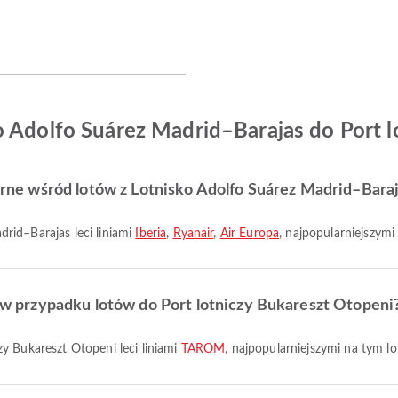
o Adolfo Suárez Madrid–Barajas do Port l
ularne wśród lotów z Lotnisko Adolfo Suárez Madrid–Bara
drid–Barajas leci liniami
Iberia
,
Ryanair
,
Air Europa
, najpopularniejszymi 
ze w przypadku lotów do Port lotniczy Bukareszt Otopeni
zy Bukareszt Otopeni leci liniami
TAROM
, najpopularniejszymi na tym lo