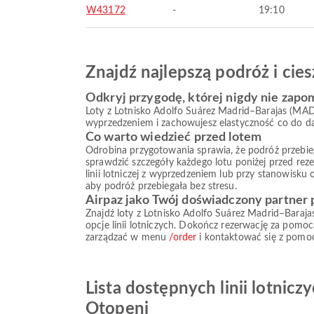
W43172
-
19:10
Znajdź najlepszą podróż i ci
Odkryj przygodę, której nigdy nie zapo
Loty z Lotnisko Adolfo Suárez Madrid–Barajas (MAD)
wyprzedzeniem i zachowujesz elastyczność co do dat
Co warto wiedzieć przed lotem
Odrobina przygotowania sprawia, że podróż przebiega s
sprawdzić szczegóły każdego lotu poniżej przed reze
linii lotniczej z wyprzedzeniem lub przy stanowisku
aby podróż przebiegała bez stresu.
Airpaz jako Twój doświadczony partner
Znajdź loty z Lotnisko Adolfo Suárez Madrid–Baraja
opcje linii lotniczych. Dokończ rezerwację za pom
zarządzać w menu
/order
i kontaktować się z pomoc
Lista dostępnych linii lotnic
Otopeni