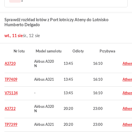
1
Sprawdź rozkład lotów z Port lotniczy Ateny do Lotnisko
Humberto Delgado
wt., 11 sie
śr., 12 sie
Nr lotu
Model samolotu
Odloty
Przybywa
Airbus A320
A3720
13:45
16:10
Athen
N
TP7409
Airbus A321
13:45
16:10
Athen
V75134
-
13:45
16:10
Athen
Airbus A320
A3722
20:20
23:00
Athen
N
TP7399
Airbus A321
20:20
23:00
Athen