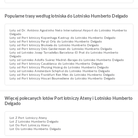
Popularne trasy według lotniska do Lotnisko Humberto Delgado
Loty od Dr. António Agostinho Neto International Airport do Lotnisko Humberto
Delgado
Loty od Port lotniczy Kopenhaga Kastrup do Lotnisko Humberto Delgado
Loty od Port lotniczy Paryż Orly do Lotnisko Humberto Delgado
Loty od Port lotniczy Bruksela do Lotnisko Humberto Delgado
Loty od Port lotniczy Oslo Gardermoen do Lotnisko Humberto Delgado
Loty od Lotnisko Josep Tarradellas Barcelona–El Prat do Lotnisko Humberto
Delgado
Loty od Lotnisko Adolfo Suárez Madrid–Barajas do Lotnisko Humberto Delgado
Loty od Port lotniczy Casablanca do Lotnisko Humberto Delgado
Loty od Port lotniczy Phượng Hoàng do Lotnisko Humberto Delgado
Loty od Lotnisko Amsterdam Schiphol do Lotnisko Humberto Delgado
Loty od Port lotniczy Frankfurt Ren Men do Lotnisko Humberto Delgado
Loty od Port lotniczy Houari Boumediene do Lotnisko Humberto Delgado
Więcej polecanych lotów Port lotniczy Ateny i Lotnisko Humberto
Delgado
Lot Z Port Lotniczy Ateny
Lot Z Lotnisko Humberto Delgado
Lot Do Port Lotniczy Ateny
Lot Do Lotnisko Humberto Delgado