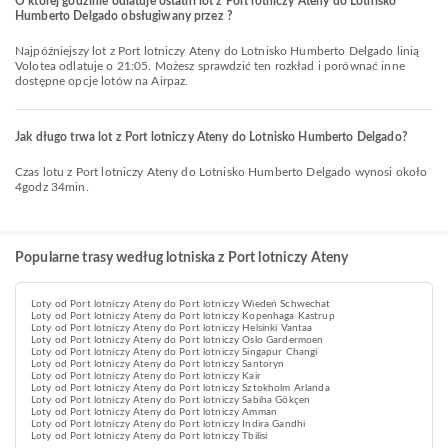
O której godzinie odlatuje ostatni lot z Port lotniczy Ateny do Lotnisko
Humberto Delgado obsługiwany przez ?
Najpóźniejszy lot z Port lotniczy Ateny do Lotnisko Humberto Delgado linią
Volotea odlatuje o 21:05. Możesz sprawdzić ten rozkład i porównać inne
dostępne opcje lotów na Airpaz.
Jak długo trwa lot z Port lotniczy Ateny do Lotnisko Humberto Delgado?
Czas lotu z Port lotniczy Ateny do Lotnisko Humberto Delgado wynosi około
4godz 34min.
Popularne trasy według lotniska z Port lotniczy Ateny
Loty od Port lotniczy Ateny do Port lotniczy Wiedeń Schwechat
Loty od Port lotniczy Ateny do Port lotniczy Kopenhaga Kastrup
Loty od Port lotniczy Ateny do Port lotniczy Helsinki Vantaa
Loty od Port lotniczy Ateny do Port lotniczy Oslo Gardermoen
Loty od Port lotniczy Ateny do Port lotniczy Singapur Changi
Loty od Port lotniczy Ateny do Port lotniczy Santoryn
Loty od Port lotniczy Ateny do Port lotniczy Kair
Loty od Port lotniczy Ateny do Port lotniczy Sztokholm Arlanda
Loty od Port lotniczy Ateny do Port lotniczy Sabiha Gökçen
Loty od Port lotniczy Ateny do Port lotniczy Amman
Loty od Port lotniczy Ateny do Port lotniczy Indira Gandhi
Loty od Port lotniczy Ateny do Port lotniczy Tbilisi