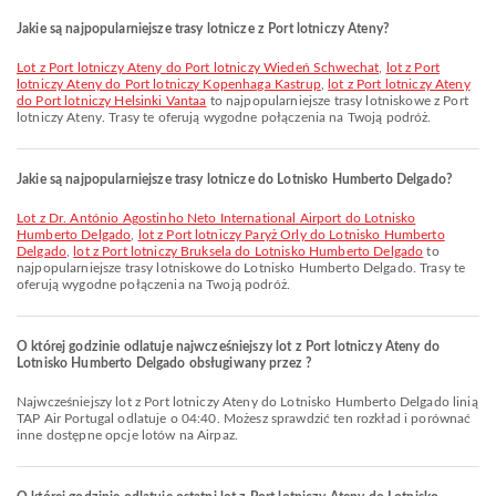
Jakie są najpopularniejsze trasy lotnicze z Port lotniczy Ateny?
lot z Port lotniczy Ateny do Port lotniczy Wiedeń Schwechat
,
lot z Port
lotniczy Ateny do Port lotniczy Kopenhaga Kastrup
,
lot z Port lotniczy Ateny
do Port lotniczy Helsinki Vantaa
to najpopularniejsze trasy lotniskowe z Port
lotniczy Ateny. Trasy te oferują wygodne połączenia na Twoją podróż.
Jakie są najpopularniejsze trasy lotnicze do Lotnisko Humberto Delgado?
lot z Dr. António Agostinho Neto International Airport do Lotnisko
Humberto Delgado
,
lot z Port lotniczy Paryż Orly do Lotnisko Humberto
Delgado
,
lot z Port lotniczy Bruksela do Lotnisko Humberto Delgado
to
najpopularniejsze trasy lotniskowe do Lotnisko Humberto Delgado. Trasy te
oferują wygodne połączenia na Twoją podróż.
O której godzinie odlatuje najwcześniejszy lot z Port lotniczy Ateny do
Lotnisko Humberto Delgado obsługiwany przez ?
Najwcześniejszy lot z Port lotniczy Ateny do Lotnisko Humberto Delgado linią
TAP Air Portugal odlatuje o 04:40. Możesz sprawdzić ten rozkład i porównać
inne dostępne opcje lotów na Airpaz.