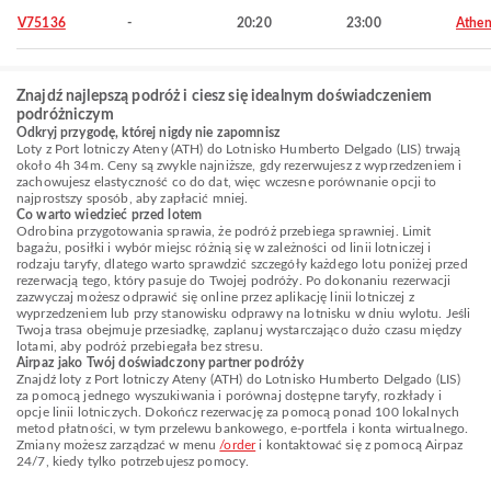
V75136
-
20:20
23:00
Athen
Znajdź najlepszą podróż i ciesz się idealnym doświadczeniem
podróżniczym
Odkryj przygodę, której nigdy nie zapomnisz
Loty z Port lotniczy Ateny (ATH) do Lotnisko Humberto Delgado (LIS) trwają
około 4h 34m. Ceny są zwykle najniższe, gdy rezerwujesz z wyprzedzeniem i
zachowujesz elastyczność co do dat, więc wczesne porównanie opcji to
najprostszy sposób, aby zapłacić mniej.
Co warto wiedzieć przed lotem
Odrobina przygotowania sprawia, że podróż przebiega sprawniej. Limit
bagażu, posiłki i wybór miejsc różnią się w zależności od linii lotniczej i
rodzaju taryfy, dlatego warto sprawdzić szczegóły każdego lotu poniżej przed
rezerwacją tego, który pasuje do Twojej podróży. Po dokonaniu rezerwacji
zazwyczaj możesz odprawić się online przez aplikację linii lotniczej z
wyprzedzeniem lub przy stanowisku odprawy na lotnisku w dniu wylotu. Jeśli
Twoja trasa obejmuje przesiadkę, zaplanuj wystarczająco dużo czasu między
lotami, aby podróż przebiegała bez stresu.
Airpaz jako Twój doświadczony partner podróży
Znajdź loty z Port lotniczy Ateny (ATH) do Lotnisko Humberto Delgado (LIS)
za pomocą jednego wyszukiwania i porównaj dostępne taryfy, rozkłady i
opcje linii lotniczych. Dokończ rezerwację za pomocą ponad 100 lokalnych
metod płatności, w tym przelewu bankowego, e-portfela i konta wirtualnego.
Zmiany możesz zarządzać w menu
/order
i kontaktować się z pomocą Airpaz
24/7, kiedy tylko potrzebujesz pomocy.