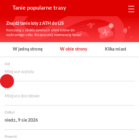
Tanie popularne trasy
Znajdź tanie loty z ATH do LIS
Korzystaj z ekskluzywnych ofert lotów do
wybranego celu. Rozpocznij rezerwację teraz!
W jedną stronę
W obie strony
Kilka miast
Od
Miejsce wylotu
Do
Miejsce docelowe
Odlot
niedz., 9 sie 2026
Powrót