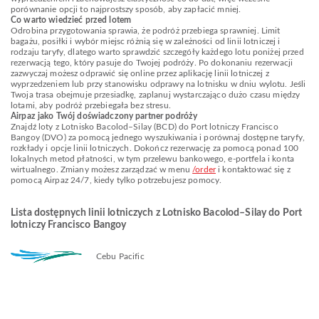
porównanie opcji to najprostszy sposób, aby zapłacić mniej.
Co warto wiedzieć przed lotem
Odrobina przygotowania sprawia, że podróż przebiega sprawniej. Limit
bagażu, posiłki i wybór miejsc różnią się w zależności od linii lotniczej i
rodzaju taryfy, dlatego warto sprawdzić szczegóły każdego lotu poniżej przed
rezerwacją tego, który pasuje do Twojej podróży. Po dokonaniu rezerwacji
zazwyczaj możesz odprawić się online przez aplikację linii lotniczej z
wyprzedzeniem lub przy stanowisku odprawy na lotnisku w dniu wylotu. Jeśli
Twoja trasa obejmuje przesiadkę, zaplanuj wystarczająco dużo czasu między
lotami, aby podróż przebiegała bez stresu.
Airpaz jako Twój doświadczony partner podróży
Znajdź loty z Lotnisko Bacolod–Silay (BCD) do Port lotniczy Francisco
Bangoy (DVO) za pomocą jednego wyszukiwania i porównaj dostępne taryfy,
rozkłady i opcje linii lotniczych. Dokończ rezerwację za pomocą ponad 100
lokalnych metod płatności, w tym przelewu bankowego, e-portfela i konta
wirtualnego. Zmiany możesz zarządzać w menu
/order
i kontaktować się z
pomocą Airpaz 24/7, kiedy tylko potrzebujesz pomocy.
Lista dostępnych linii lotniczych z Lotnisko Bacolod–Silay do Port
lotniczy Francisco Bangoy
Cebu Pacific