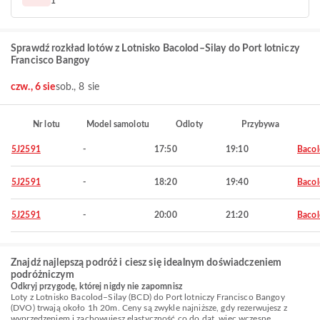
1
Sprawdź rozkład lotów z Lotnisko Bacolod–Silay do Port lotniczy
Francisco Bangoy
czw., 6 sie
sob., 8 sie
Nr lotu
Model samolotu
Odloty
Przybywa
5J2591
-
17:50
19:10
Baco
5J2591
-
18:20
19:40
Baco
5J2591
-
20:00
21:20
Baco
Znajdź najlepszą podróż i ciesz się idealnym doświadczeniem
podróżniczym
Odkryj przygodę, której nigdy nie zapomnisz
Loty z Lotnisko Bacolod–Silay (BCD) do Port lotniczy Francisco Bangoy
(DVO) trwają około 1h 20m. Ceny są zwykle najniższe, gdy rezerwujesz z
wyprzedzeniem i zachowujesz elastyczność co do dat, więc wczesne