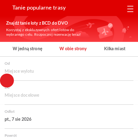
Tanie popularne trasy
Znajdź tanie loty z BCD do DVO
Korzystaj z ekskluzywnych ofert lotów do
wybranego celu. Rozpocznij rezerwację teraz!
W jedną stronę
W obie strony
Kilka miast
Od
Miejsce wylotu
Do
Miejsce docelowe
Odlot
pt., 7 sie 2026
Powrót