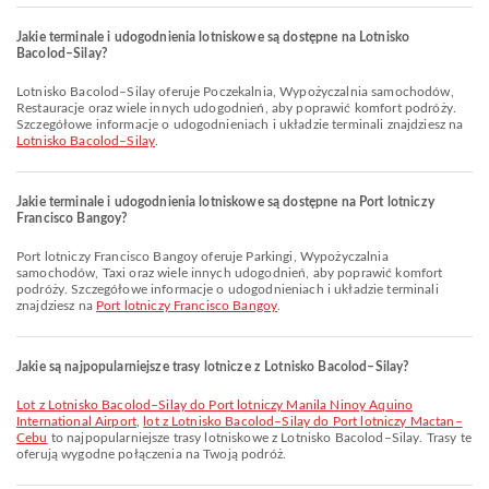
Jakie terminale i udogodnienia lotniskowe są dostępne na Lotnisko
Bacolod–Silay?
Lotnisko Bacolod–Silay oferuje Poczekalnia, Wypożyczalnia samochodów,
Restauracje oraz wiele innych udogodnień, aby poprawić komfort podróży.
Szczegółowe informacje o udogodnieniach i układzie terminali znajdziesz na
Lotnisko Bacolod–Silay
.
Jakie terminale i udogodnienia lotniskowe są dostępne na Port lotniczy
Francisco Bangoy?
Port lotniczy Francisco Bangoy oferuje Parkingi, Wypożyczalnia
samochodów, Taxi oraz wiele innych udogodnień, aby poprawić komfort
podróży. Szczegółowe informacje o udogodnieniach i układzie terminali
znajdziesz na
Port lotniczy Francisco Bangoy
.
Jakie są najpopularniejsze trasy lotnicze z Lotnisko Bacolod–Silay?
lot z Lotnisko Bacolod–Silay do Port lotniczy Manila Ninoy Aquino
International Airport
,
lot z Lotnisko Bacolod–Silay do Port lotniczy Mactan–
Cebu
to najpopularniejsze trasy lotniskowe z Lotnisko Bacolod–Silay. Trasy te
oferują wygodne połączenia na Twoją podróż.