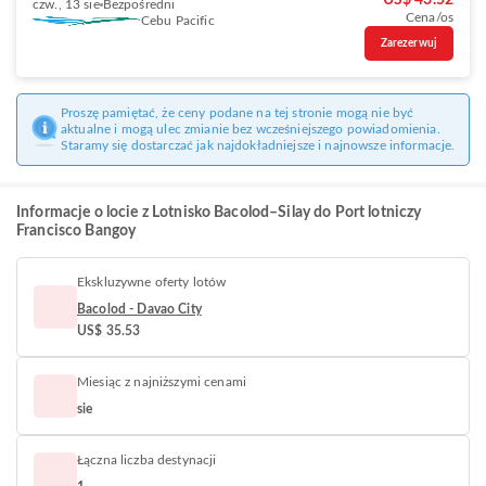
US$ 43.52
czw., 13 sie
Bezpośredni
Cena/os
Cebu Pacific
Zarezerwuj
Proszę pamiętać, że ceny podane na tej stronie mogą nie być
aktualne i mogą ulec zmianie bez wcześniejszego powiadomienia.
Staramy się dostarczać jak najdokładniejsze i najnowsze informacje.
Informacje o locie z Lotnisko Bacolod–Silay do Port lotniczy
Francisco Bangoy
Ekskluzywne oferty lotów
Bacolod - Davao City
US$ 35.53
Miesiąc z najniższymi cenami
sie
Łączna liczba destynacji