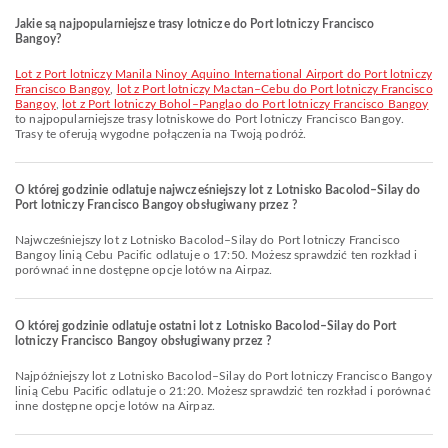
Jakie są najpopularniejsze trasy lotnicze do Port lotniczy Francisco
Bangoy?
lot z Port lotniczy Manila Ninoy Aquino International Airport do Port lotniczy
Francisco Bangoy
,
lot z Port lotniczy Mactan–Cebu do Port lotniczy Francisco
Bangoy
,
lot z Port lotniczy Bohol–Panglao do Port lotniczy Francisco Bangoy
to najpopularniejsze trasy lotniskowe do Port lotniczy Francisco Bangoy.
Trasy te oferują wygodne połączenia na Twoją podróż.
O której godzinie odlatuje najwcześniejszy lot z Lotnisko Bacolod–Silay do
Port lotniczy Francisco Bangoy obsługiwany przez ?
Najwcześniejszy lot z Lotnisko Bacolod–Silay do Port lotniczy Francisco
Bangoy linią Cebu Pacific odlatuje o 17:50. Możesz sprawdzić ten rozkład i
porównać inne dostępne opcje lotów na Airpaz.
O której godzinie odlatuje ostatni lot z Lotnisko Bacolod–Silay do Port
lotniczy Francisco Bangoy obsługiwany przez ?
Najpóźniejszy lot z Lotnisko Bacolod–Silay do Port lotniczy Francisco Bangoy
linią Cebu Pacific odlatuje o 21:20. Możesz sprawdzić ten rozkład i porównać
inne dostępne opcje lotów na Airpaz.