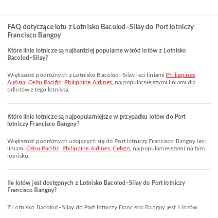
FAQ dotyczące lotu z Lotnisko Bacolod–Silay do Port lotniczy
Francisco Bangoy
Które linie lotnicze są najbardziej popularne wśród lotów z Lotnisko
Bacolod–Silay?
Większość podróżnych z Lotnisko Bacolod–Silay leci liniami
Philippines
AirAsia
,
Cebu Pacific
,
Philippine Airlines
, najpopularniejszymi liniami dla
odlotów z tego lotniska.
Które linie lotnicze są najpopularniejsze w przypadku lotów do Port
lotniczy Francisco Bangoy?
Większość podróżnych udających się do Port lotniczy Francisco Bangoy leci
liniami
Cebu Pacific
,
Philippine Airlines
,
Cebgo
, najpopularniejszymi na tym
lotnisku.
Ile lotów jest dostępnych z Lotnisko Bacolod–Silay do Port lotniczy
Francisco Bangoy?
Z Lotnisko Bacolod–Silay do Port lotniczy Francisco Bangoy jest 1 lotów.