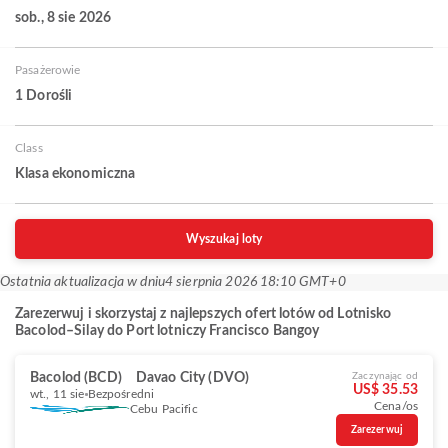
sob., 8 sie 2026
Pasażerowie
1 Dorośli
Class
Klasa ekonomiczna
Wyszukaj loty
Ostatnia aktualizacja w dniu
4 sierpnia 2026 18:10 GMT+0
Zarezerwuj i skorzystaj z najlepszych ofert lotów od Lotnisko
Bacolod–Silay do Port lotniczy Francisco Bangoy
Bacolod (BCD)
Davao City (DVO)
Zaczynając od
US$ 35.53
wt., 11 sie
Bezpośredni
Cena/os
Cebu Pacific
Zarezerwuj