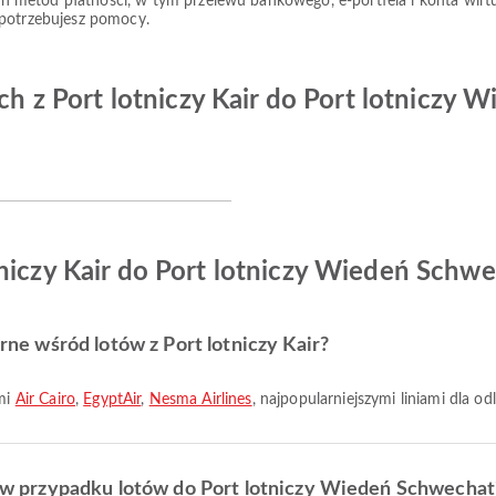
 metod płatności, w tym przelewu bankowego, e-portfela i konta wir
 potrzebujesz pomocy.
ych z Port lotniczy Kair do Port lotniczy
tniczy Kair do Port lotniczy Wiedeń Schw
arne wśród lotów z Port lotniczy Kair?
ami
Air Cairo
,
EgyptAir
,
Nesma Airlines
, najpopularniejszymi liniami dla od
ze w przypadku lotów do Port lotniczy Wiedeń Schwechat