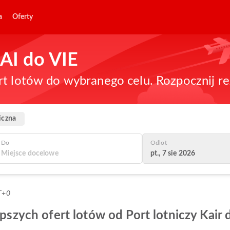
a
Oferty
CAI do VIE
rt lotów do wybranego celu. Rozpocznij re
iczna
Do
Odlot
pt., 7 sie 2026
T+0
epszych ofert lotów od Port lotniczy Kair