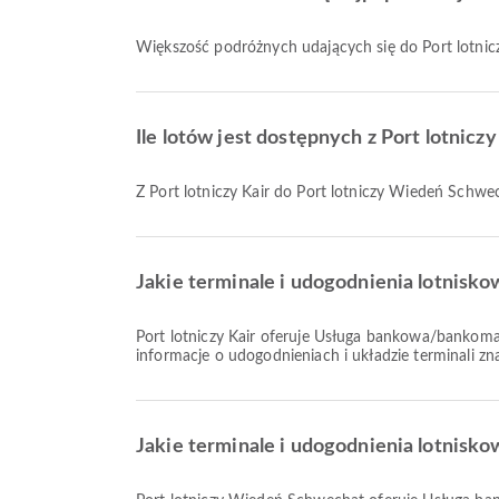
Większość podróżnych udających się do Port lotni
Ile lotów jest dostępnych z Port lotnic
Z Port lotniczy Kair do Port lotniczy Wiedeń Schwec
Jakie terminale i udogodnienia lotnisko
Port lotniczy Kair oferuje Usługa bankowa/bankomat, Sklep wolnocłowy, Pokój modlitwy oraz wiele innych udogodnień, aby poprawić komfort podróży. Szczegółowe
informacje o udogodnieniach i układzie terminali zn
Jakie terminale i udogodnienia lotnisk