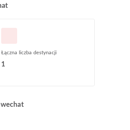
hat
Łączna liczba destynacji
1
chwechat