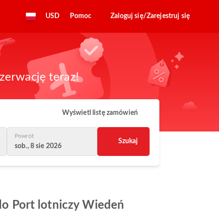
USD
Pomoc
Zaloguj się/Zarejestruj się
zerwację teraz!
Wyświetl listę zamówień
Powrót
Szukaj
sob., 8 sie 2026
 do Port lotniczy Wiedeń