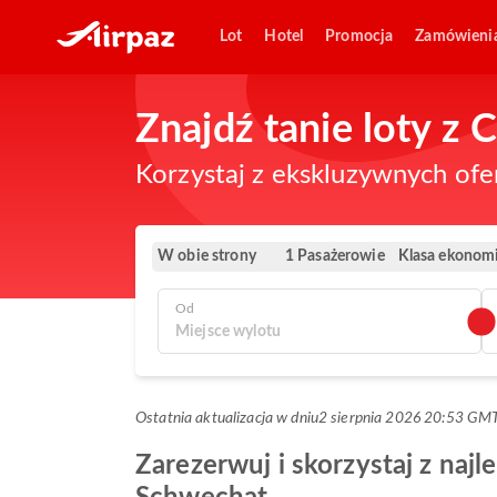
Lot
Hotel
Promocja
Zamówieni
Znajdź tanie loty z 
Korzystaj z ekskluzywnych ofe
W obie strony
Klasa ekonom
1 Pasażerowie
Od
Ostatnia aktualizacja w dniu
2 sierpnia 2026 20:53 GM
Zarezerwuj i skorzystaj z najl