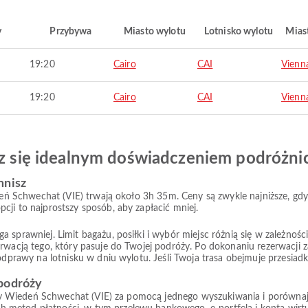
y
Przybywa
Miasto wylotu
Lotnisko wylotu
Mias
19:20
Cairo
CAI
Vienn
19:20
Cairo
CAI
Vienn
esz się idealnym doświadczeniem podróżn
mnisz
iedeń Schwechat (VIE) trwają około 3h 35m. Ceny są zwykle najniższe, g
cji to najprostszy sposób, aby zapłacić mniej.
prawniej. Limit bagażu, posiłki i wybór miejsc różnią się w zależności od
rwacją tego, który pasuje do Twojej podróży. Po dokonaniu rezerwacji z
 odprawy na lotnisku w dniu wylotu. Jeśli Twoja trasa obejmuje przesiad
 podróży
czy Wiedeń Schwechat (VIE) za pomocą jednego wyszukiwania i porównaj do