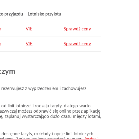
to przyjazdu
Lotnisko przylotu
a
VIE
Sprawdź ceny
a
VIE
Sprawdź ceny
iczym
dy rezerwujesz z wyprzedzeniem i zachowujesz
 linii lotniczej i rodzaju taryfy, dlatego warto
azwyczaj możesz odprawić się online przez aplikację
kę, zaplanuj wystarczająco dużo czasu między lotami,
stępne taryfy, rozkłady i opcje linii lotniczych.