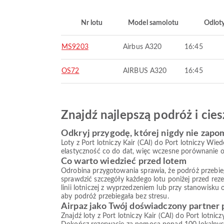
Nr lotu
Model samolotu
Odlot
MS9203
Airbus A320
16:45
OS72
AIRBUS A320
16:45
Znajdź najlepszą podróż i ci
Odkryj przygodę, której nigdy nie zapo
Loty z Port lotniczy Kair (CAI) do Port lotniczy W
elastyczność co do dat, więc wczesne porównanie op
Co warto wiedzieć przed lotem
Odrobina przygotowania sprawia, że podróż przebiega s
sprawdzić szczegóły każdego lotu poniżej przed reze
linii lotniczej z wyprzedzeniem lub przy stanowisku
aby podróż przebiegała bez stresu.
Airpaz jako Twój doświadczony partner
Znajdź loty z Port lotniczy Kair (CAI) do Port lotni