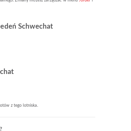
tualnego. Zmiany możesz zarządzać w menu
/order
i
 Wiedeń Schwechat
echat
lotów z tego lotniska.
?