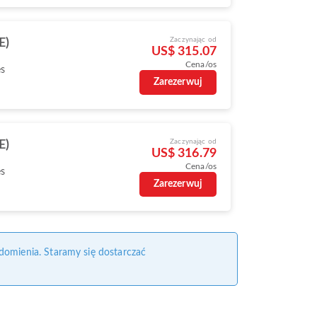
Zaczynając od
E)
US$ 315.07
Cena/os
es
Zarezerwuj
Zaczynając od
E)
US$ 316.79
Cena/os
es
Zarezerwuj
domienia. Staramy się dostarczać