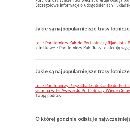
Port lotniczy Wiedeń Schwechat oferuje Usługa bankowa/bankomat, Wózek inwalidzki, Restauracje oraz wiele innych udogodnień, aby poprawić komfort podróży.
Szczegółowe informacje o udogodnieniach i układzie
Jakie są najpopularniejsze trasy lotnicze
lot z Port lotniczy Kair do Port lotniczy Rijad
,
lot z 
lotniskowe z Port lotniczy Kair. Trasy te oferują w
Jakie są najpopularniejsze trasy lotnic
lot z Port lotniczy Paryż Charles de Gaulle do Por
Guriona w Tel Awiwie do Port lotniczy Wiedeń Sch
Twoją podróż.
O której godzinie odlatuje najwcześniej