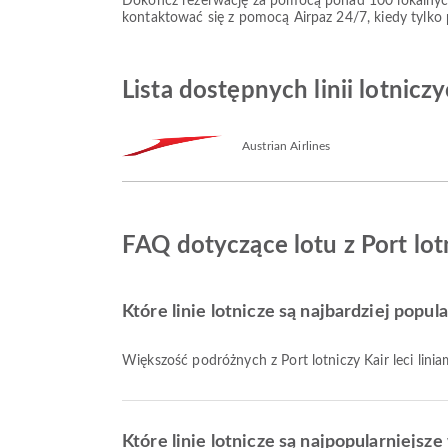
Dokończ rezerwację za pomocą ponad 100 lokalnych
kontaktować się z pomocą Airpaz 24/7, kiedy tylko
Lista dostępnych linii lotnicz
Austrian Airlines
FAQ dotyczące lotu z Port lo
Które linie lotnicze są najbardziej popul
Większość podróżnych z Port lotniczy Kair leci lini
Które linie lotnicze są najpopularniejs