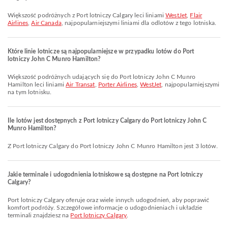
Większość podróżnych z Port lotniczy Calgary leci liniami
WestJet
,
Flair
Airlines
,
Air Canada
, najpopularniejszymi liniami dla odlotów z tego lotniska.
Które linie lotnicze są najpopularniejsze w przypadku lotów do Port
lotniczy John C Munro Hamilton?
Większość podróżnych udających się do Port lotniczy John C Munro
Hamilton leci liniami
Air Transat
,
Porter Airlines
,
WestJet
, najpopularniejszymi
na tym lotnisku.
Ile lotów jest dostępnych z Port lotniczy Calgary do Port lotniczy John C
Munro Hamilton?
Z Port lotniczy Calgary do Port lotniczy John C Munro Hamilton jest 3 lotów.
Jakie terminale i udogodnienia lotniskowe są dostępne na Port lotniczy
Calgary?
Port lotniczy Calgary oferuje oraz wiele innych udogodnień, aby poprawić
komfort podróży. Szczegółowe informacje o udogodnieniach i układzie
terminali znajdziesz na
Port lotniczy Calgary
.