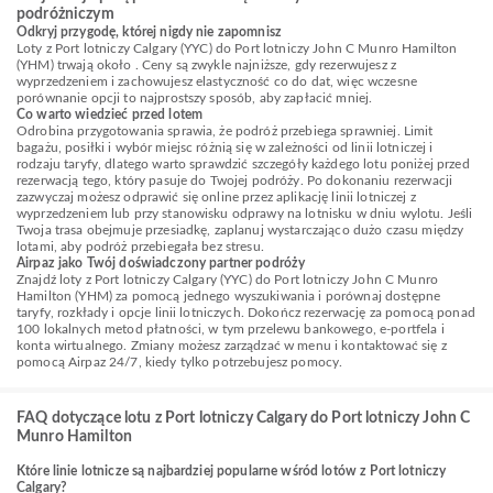
podróżniczym
Odkryj przygodę, której nigdy nie zapomnisz
Loty z Port lotniczy Calgary (YYC) do Port lotniczy John C Munro Hamilton
(YHM) trwają około . Ceny są zwykle najniższe, gdy rezerwujesz z
wyprzedzeniem i zachowujesz elastyczność co do dat, więc wczesne
porównanie opcji to najprostszy sposób, aby zapłacić mniej.
Co warto wiedzieć przed lotem
Odrobina przygotowania sprawia, że podróż przebiega sprawniej. Limit
bagażu, posiłki i wybór miejsc różnią się w zależności od linii lotniczej i
rodzaju taryfy, dlatego warto sprawdzić szczegóły każdego lotu poniżej przed
rezerwacją tego, który pasuje do Twojej podróży. Po dokonaniu rezerwacji
zazwyczaj możesz odprawić się online przez aplikację linii lotniczej z
wyprzedzeniem lub przy stanowisku odprawy na lotnisku w dniu wylotu. Jeśli
Twoja trasa obejmuje przesiadkę, zaplanuj wystarczająco dużo czasu między
lotami, aby podróż przebiegała bez stresu.
Airpaz jako Twój doświadczony partner podróży
Znajdź loty z Port lotniczy Calgary (YYC) do Port lotniczy John C Munro
Hamilton (YHM) za pomocą jednego wyszukiwania i porównaj dostępne
taryfy, rozkłady i opcje linii lotniczych. Dokończ rezerwację za pomocą ponad
100 lokalnych metod płatności, w tym przelewu bankowego, e-portfela i
konta wirtualnego. Zmiany możesz zarządzać w menu i kontaktować się z
pomocą Airpaz 24/7, kiedy tylko potrzebujesz pomocy.
FAQ dotyczące lotu z Port lotniczy Calgary do Port lotniczy John C
Munro Hamilton
Które linie lotnicze są najbardziej popularne wśród lotów z Port lotniczy
Calgary?