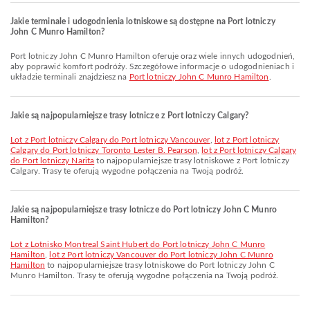
Jakie terminale i udogodnienia lotniskowe są dostępne na Port lotniczy
John C Munro Hamilton?
Port lotniczy John C Munro Hamilton oferuje oraz wiele innych udogodnień,
aby poprawić komfort podróży. Szczegółowe informacje o udogodnieniach i
układzie terminali znajdziesz na
Port lotniczy John C Munro Hamilton
.
Jakie są najpopularniejsze trasy lotnicze z Port lotniczy Calgary?
lot z Port lotniczy Calgary do Port lotniczy Vancouver
,
lot z Port lotniczy
Calgary do Port lotniczy Toronto Lester B. Pearson
,
lot z Port lotniczy Calgary
do Port lotniczy Narita
to najpopularniejsze trasy lotniskowe z Port lotniczy
Calgary. Trasy te oferują wygodne połączenia na Twoją podróż.
Jakie są najpopularniejsze trasy lotnicze do Port lotniczy John C Munro
Hamilton?
lot z Lotnisko Montreal Saint Hubert do Port lotniczy John C Munro
Hamilton
,
lot z Port lotniczy Vancouver do Port lotniczy John C Munro
Hamilton
to najpopularniejsze trasy lotniskowe do Port lotniczy John C
Munro Hamilton. Trasy te oferują wygodne połączenia na Twoją podróż.