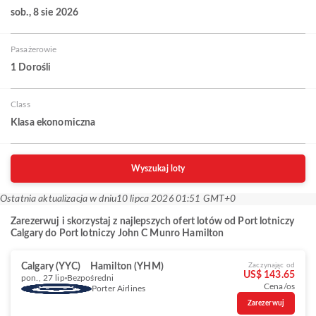
sob., 8 sie 2026
Pasażerowie
1 Dorośli
Class
Klasa ekonomiczna
Wyszukaj loty
Ostatnia aktualizacja w dniu
10 lipca 2026 01:51 GMT+0
Zarezerwuj i skorzystaj z najlepszych ofert lotów od Port lotniczy
Calgary do Port lotniczy John C Munro Hamilton
Calgary (YYC)
Hamilton (YHM)
Zaczynając od
US$ 143.65
pon., 27 lip
Bezpośredni
Cena/os
Porter Airlines
Zarezerwuj