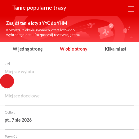
Tanie popularne trasy
Znajdź tanie loty z YYC do YHM
Korzystaj z ekskluzywnych ofert lotów do
wybranego celu. Rozpocznij rezerwację teraz!
W jedną stronę
W obie strony
Kilka miast
Od
Miejsce wylotu
Do
Miejsce docelowe
Odlot
pt., 7 sie 2026
Powrót