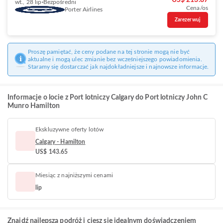
US$ 213.87
wt., 28 lip
Bezpośredni
Cena/os
Porter Airlines
Zarezerwuj
Proszę pamiętać, że ceny podane na tej stronie mogą nie być
aktualne i mogą ulec zmianie bez wcześniejszego powiadomienia.
Staramy się dostarczać jak najdokładniejsze i najnowsze informacje.
Informacje o locie z Port lotniczy Calgary do Port lotniczy John C
Munro Hamilton
Ekskluzywne oferty lotów
Calgary - Hamilton
US$ 143.65
Miesiąc z najniższymi cenami
lip
Znajdź najlepszą podróż i ciesz się idealnym doświadczeniem