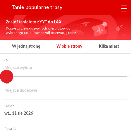
Tanie popularne trasy
Znajdź tanie loty z YYC do LAX
Korzystaj z ekskluzywnych ofert lotów do
wybranego celu. Rozpocznij rezerwację teraz!
W jedną stronę
W obie strony
Kilka miast
Od
Miejsce wylotu
Do
Miejsce docelowe
Odlot
wt., 11 sie 2026
Powrót