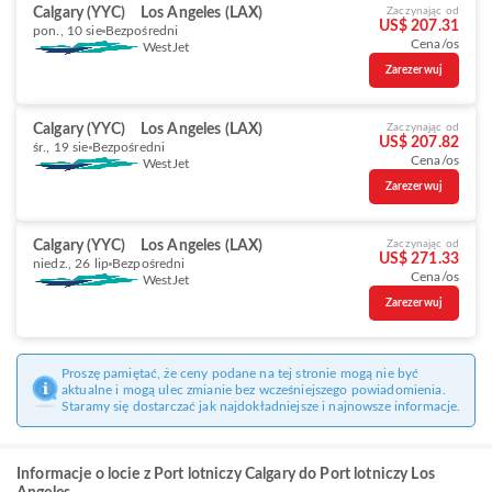
Calgary (YYC)
Los Angeles (LAX)
Zaczynając od
US$ 207.31
pon., 10 sie
Bezpośredni
Cena/os
WestJet
Zarezerwuj
Calgary (YYC)
Los Angeles (LAX)
Zaczynając od
US$ 207.82
śr., 19 sie
Bezpośredni
Cena/os
WestJet
Zarezerwuj
Calgary (YYC)
Los Angeles (LAX)
Zaczynając od
US$ 271.33
niedz., 26 lip
Bezpośredni
Cena/os
WestJet
Zarezerwuj
Proszę pamiętać, że ceny podane na tej stronie mogą nie być
aktualne i mogą ulec zmianie bez wcześniejszego powiadomienia.
Staramy się dostarczać jak najdokładniejsze i najnowsze informacje.
Informacje o locie z Port lotniczy Calgary do Port lotniczy Los