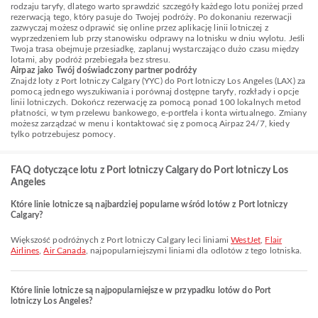
rodzaju taryfy, dlatego warto sprawdzić szczegóły każdego lotu poniżej przed
rezerwacją tego, który pasuje do Twojej podróży. Po dokonaniu rezerwacji
zazwyczaj możesz odprawić się online przez aplikację linii lotniczej z
wyprzedzeniem lub przy stanowisku odprawy na lotnisku w dniu wylotu. Jeśli
Twoja trasa obejmuje przesiadkę, zaplanuj wystarczająco dużo czasu między
lotami, aby podróż przebiegała bez stresu.
Airpaz jako Twój doświadczony partner podróży
Znajdź loty z Port lotniczy Calgary (YYC) do Port lotniczy Los Angeles (LAX) za
pomocą jednego wyszukiwania i porównaj dostępne taryfy, rozkłady i opcje
linii lotniczych. Dokończ rezerwację za pomocą ponad 100 lokalnych metod
płatności, w tym przelewu bankowego, e-portfela i konta wirtualnego. Zmiany
możesz zarządzać w menu i kontaktować się z pomocą Airpaz 24/7, kiedy
tylko potrzebujesz pomocy.
FAQ dotyczące lotu z Port lotniczy Calgary do Port lotniczy Los
Angeles
Które linie lotnicze są najbardziej popularne wśród lotów z Port lotniczy
Calgary?
Większość podróżnych z Port lotniczy Calgary leci liniami
WestJet
,
Flair
Airlines
,
Air Canada
, najpopularniejszymi liniami dla odlotów z tego lotniska.
Które linie lotnicze są najpopularniejsze w przypadku lotów do Port
lotniczy Los Angeles?