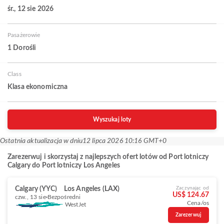
śr., 12 sie 2026
Pasażerowie
1 Dorośli
Class
Klasa ekonomiczna
Wyszukaj loty
Ostatnia aktualizacja w dniu
12 lipca 2026 10:16 GMT+0
Zarezerwuj i skorzystaj z najlepszych ofert lotów od Port lotniczy
Calgary do Port lotniczy Los Angeles
Calgary (YYC)
Los Angeles (LAX)
Zaczynając od
US$ 124.67
czw., 13 sie
Bezpośredni
Cena/os
WestJet
Zarezerwuj