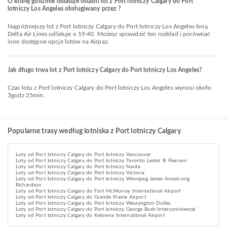
O której godzinie odlatuje ostatni lot z Port lotniczy Calgary do Port
lotniczy Los Angeles obsługiwany przez ?
Najpóźniejszy lot z Port lotniczy Calgary do Port lotniczy Los Angeles linią
Delta Air Lines odlatuje o 19:40. Możesz sprawdzić ten rozkład i porównać
inne dostępne opcje lotów na Airpaz.
Jak długo trwa lot z Port lotniczy Calgary do Port lotniczy Los Angeles?
Czas lotu z Port lotniczy Calgary do Port lotniczy Los Angeles wynosi około
3godz 25min.
Popularne trasy według lotniska z Port lotniczy Calgary
Loty od Port lotniczy Calgary do Port lotniczy Vancouver
Loty od Port lotniczy Calgary do Port lotniczy Toronto Lester B. Pearson
Loty od Port lotniczy Calgary do Port lotniczy Narita
Loty od Port lotniczy Calgary do Port lotniczy Victoria
Loty od Port lotniczy Calgary do Port lotniczy Winnipeg James Armstrong
Richardson
Loty od Port lotniczy Calgary do Fort McMurray International Airport
Loty od Port lotniczy Calgary do Grande Prairie Airport
Loty od Port lotniczy Calgary do Port lotniczy Waszyngton Dulles
Loty od Port lotniczy Calgary do Port lotniczy George Bush Intercontinental
Loty od Port lotniczy Calgary do Kelowna International Airport