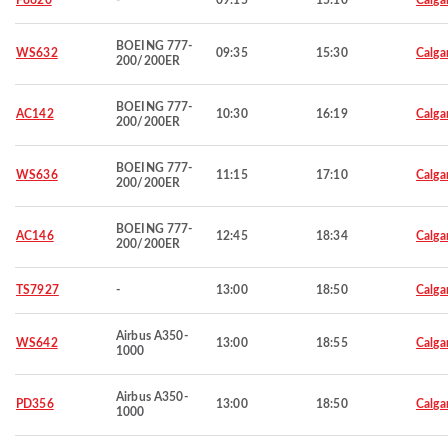
F8620
-
09:15
15:10
Calga
BOEING 777-
WS632
09:35
15:30
Calga
200/200ER
BOEING 777-
AC142
10:30
16:19
Calga
200/200ER
BOEING 777-
WS636
11:15
17:10
Calga
200/200ER
BOEING 777-
AC146
12:45
18:34
Calga
200/200ER
TS7927
-
13:00
18:50
Calga
Airbus A350-
WS642
13:00
18:55
Calga
1000
Airbus A350-
PD356
13:00
18:50
Calga
1000