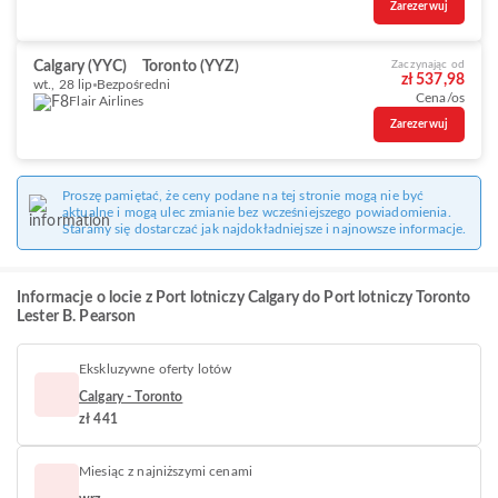
Zarezerwuj
Calgary (YYC)
Toronto (YYZ)
Zaczynając od
zł 537,98
wt., 28 lip
Bezpośredni
Cena/os
Flair Airlines
Zarezerwuj
Proszę pamiętać, że ceny podane na tej stronie mogą nie być
aktualne i mogą ulec zmianie bez wcześniejszego powiadomienia.
Staramy się dostarczać jak najdokładniejsze i najnowsze informacje.
Informacje o locie z Port lotniczy Calgary do Port lotniczy Toronto
Lester B. Pearson
Ekskluzywne oferty lotów
Calgary - Toronto
zł 441
Miesiąc z najniższymi cenami