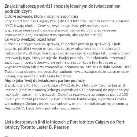
Znajdź najlepszą podróż i ciesz się idealnym doświadczeniem
podróżniczym
Odkryj przygodę, której nigdy nie zapomnisz
Loty z Port lotniczy Calgary (YYC) do Port lotniczy Toronto Lester B. Pearson
(YYZ) trwają około . Ceny są zwykle najniższe, gdy rezerwujesz z
wyprzedzeniem i zachowujesz elastyczność co do dat, więc wczesne
porównanie opcji to najprostszy sposób, aby zapłacić mniej.
Co warto wiedzieć przed lotem
Odrobina przygotowania sprawia, że podróż przebiega sprawniej. Limit
bagażu, posiłki i wybór miejsc różnią się w zależności od linii lotniczej i
rodzaju taryfy, dlatego warto sprawdzić szczegóły każdego lotu poniżej przed
rezerwacją tego, który pasuje do Twojej podróży. Po dokonaniu rezerwacji
zazwyczaj możesz odprawić się online przez aplikację linii lotniczej z
wyprzedzeniem lub przy stanowisku odprawy na lotnisku w dniu wylotu. Jeśli
Twoja trasa obejmuje przesiadkę, zaplanuj wystarczająco dużo czasu między
lotami, aby podróż przebiegała bez stresu.
Airpaz jako Twój doświadczony partner podróży
Znajdź loty z Port lotniczy Calgary (YYC) do Port lotniczy Toronto Lester B.
Pearson (YYZ) za pomocą jednego wyszukiwania i porównaj dostępne taryfy,
rozkłady i opcje linii lotniczych. Dokończ rezerwację za pomocą ponad 100
lokalnych metod płatności, w tym przelewu bankowego, e-portfela i konta
wirtualnego. Zmiany możesz zarządzać w menu i kontaktować się z pomocą
Airpaz 24/7, kiedy tylko potrzebujesz pomocy.
Lista dostępnych linii lotniczych z Port lotniczy Calgary do Port
lotniczy Toronto Lester B. Pearson