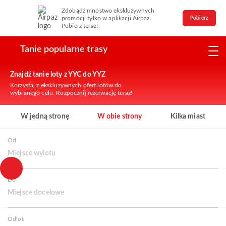
Zdobądź mnóstwo ekskluzywnych
promocji tylko w aplikacji Airpaz.
Pobierz
Pobierz teraz!
Tanie popularne trasy
Znajdź tanie loty z YYC do YYZ
Korzystaj z ekskluzywnych ofert lotów do
wybranego celu. Rozpocznij rezerwację teraz!
W jedną stronę
W obie strony
Kilka miast
Od
Miejsce wylotu
Do
Miejsce docelowe
Odlot