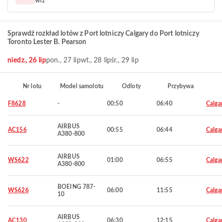
wrz
Sprawdź rozkład lotów z Port lotniczy Calgary do Port lotniczy
Toronto Lester B. Pearson
niedz., 26 lip
pon., 27 lip
wt., 28 lip
śr., 29 lip
Nr lotu
Model samolotu
Odloty
Przybywa
F8628
-
00:50
06:40
Calga
AIRBUS
AC156
00:55
06:44
Calga
A380-800
AIRBUS
WS622
01:00
06:55
Calga
A380-800
BOEING 787-
WS626
06:00
11:55
Calga
10
AIRBUS
AC130
06:30
12:15
Calga