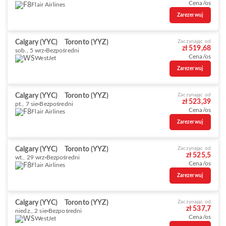
Cena/os
Flair Airlines
Zarezerwuj
Calgary (YYC)
Toronto (YYZ)
Zaczynając od
zł 519,68
sob., 5 wrz
Bezpośredni
Cena/os
WestJet
Zarezerwuj
Calgary (YYC)
Toronto (YYZ)
Zaczynając od
zł 523,39
pt., 7 sie
Bezpośredni
Cena/os
Flair Airlines
Zarezerwuj
Calgary (YYC)
Toronto (YYZ)
Zaczynając od
zł 525,5
wt., 29 wrz
Bezpośredni
Cena/os
Flair Airlines
Zarezerwuj
Calgary (YYC)
Toronto (YYZ)
Zaczynając od
zł 537,7
niedz., 2 sie
Bezpośredni
Cena/os
WestJet