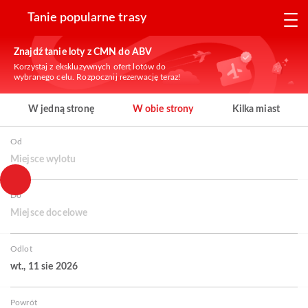
Tanie popularne trasy
Znajdź tanie loty z CMN do ABV
Korzystaj z ekskluzywnych ofert lotów do
wybranego celu. Rozpocznij rezerwację teraz!
W jedną stronę
W obie strony
Kilka miast
Od
Miejsce wylotu
Do
Miejsce docelowe
Odlot
wt., 11 sie 2026
Powrót