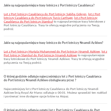
Jakie są najpopularniejsze trasy lotnicze z Port lotniczy Casablanca?
lot z Port lotniczy Casablanca do Port lotniczy Sabiha Gökçen
,
lot z Port
lotniczy Casablanca do Port lotniczy Tunis Carthage
,
lot z Port lotniczy
Casablanca do Port lotniczy Stambuł
to najpopularniejsze trasy lotniskowe z
Port lotniczy Casablanca. Trasy te oferują wygodne połączenia na Twoją
podróż.
Jakie są najpopularniejsze trasy lotnicze do Port lotniczy Nnamdi Azikiwe?
lot z Port lotniczy Murtala Muhammed do Port lotniczy Nnamdi Azikiwe
,
lot z
Port lotniczy Stambuł do Port lotniczy Nnamdi Azikiwe
to najpopularniejsze
trasy lotniskowe do Port lotniczy Nnamdi Azikiwe. Trasy te oferują wygodne
połączenia na Twoją podróż.
O której godzinie odlatuje najwcześniejszy lot z Port lotniczy Casablanca
do Port lotniczy Nnamdi Azikiwe obsługiwany przez ?
Najwcześniejszy lot z Port lotniczy Casablanca do Port lotniczy Nnamdi
Azikiwe linią Royal Air Maroc odlatuje o 00:01. Możesz sprawdzić ten rozkład
i porównać inne dostępne opcje lotów na Airpaz.
O której godzinie odlatuje ostatni lot z Port lotniczy Casablanca do Port