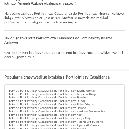
lotniczy Nnamdi Azikiwe obsługiwany przez ?
Najpóźniejszy lot z Port lotniczy Casablanca do Port lotniczy Nnamdi Azikiwe
linią Qatar Airways odlatuje o 01:01. Możesz sprawdzić ten rozkład i
porównać inne dostępne opcje lotów na Airpaz.
Jak długo trwa lot z Port lotniczy Casablanca do Port lotniczy Nnamdi
Azikiwe?
Czas lotu z Port lotniczy Casablanca do Port lotniczy Nnamdi Azikiwe wynosi
około 3godz 59min.
Popularne trasy według lotniska z Port lotniczy Casablanca
Loty od Port lotniczy Casablanca do Port lotniczy Sabiha Gökçen
Loty od Port lotniczy Casablanca do Port lotniczy Tunis Carthage
Loty od Port lotniczy Casablanca do Port lotniczy Stambuł
Loty od Port lotniczy Casablanca do Port lotniczy Dubaj
Loty od Port lotniczy Casablanca do Port lotniczy Blaise Diagne
Loty od Port lotniczy Casablanca do Port lotniczy Hamad
Loty od Port lotniczy Casablanca do Port lotniczy Moskwa Szeremietiewo
Loty od Port lotniczy Casablanca do Port lotniczy Kair
Loty od Port lotniczy Casablanca do Port lotniczy Paryż Orly
Loty od Port lotniczy Casablanca do Port lotniczy Petersburg Pułkowo
Loty od Port lotniczy Casablanca do Port lotniczy Agadir Al Massira
Loty od Port lotniczy Casablanca do Port lotniczy Malaga