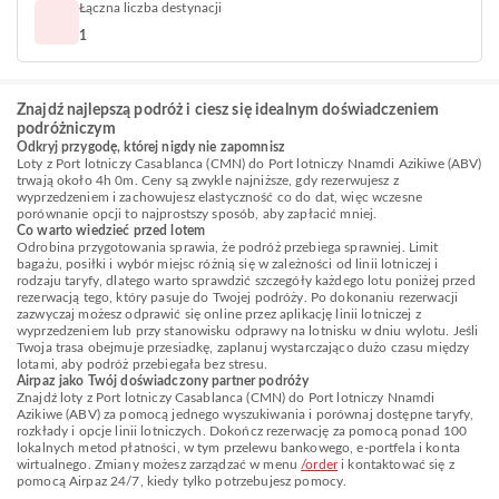
Łączna liczba destynacji
1
Znajdź najlepszą podróż i ciesz się idealnym doświadczeniem
podróżniczym
Odkryj przygodę, której nigdy nie zapomnisz
Loty z Port lotniczy Casablanca (CMN) do Port lotniczy Nnamdi Azikiwe (ABV)
trwają około 4h 0m. Ceny są zwykle najniższe, gdy rezerwujesz z
wyprzedzeniem i zachowujesz elastyczność co do dat, więc wczesne
porównanie opcji to najprostszy sposób, aby zapłacić mniej.
Co warto wiedzieć przed lotem
Odrobina przygotowania sprawia, że podróż przebiega sprawniej. Limit
bagażu, posiłki i wybór miejsc różnią się w zależności od linii lotniczej i
rodzaju taryfy, dlatego warto sprawdzić szczegóły każdego lotu poniżej przed
rezerwacją tego, który pasuje do Twojej podróży. Po dokonaniu rezerwacji
zazwyczaj możesz odprawić się online przez aplikację linii lotniczej z
wyprzedzeniem lub przy stanowisku odprawy na lotnisku w dniu wylotu. Jeśli
Twoja trasa obejmuje przesiadkę, zaplanuj wystarczająco dużo czasu między
lotami, aby podróż przebiegała bez stresu.
Airpaz jako Twój doświadczony partner podróży
Znajdź loty z Port lotniczy Casablanca (CMN) do Port lotniczy Nnamdi
Azikiwe (ABV) za pomocą jednego wyszukiwania i porównaj dostępne taryfy,
rozkłady i opcje linii lotniczych. Dokończ rezerwację za pomocą ponad 100
lokalnych metod płatności, w tym przelewu bankowego, e-portfela i konta
wirtualnego. Zmiany możesz zarządzać w menu
/order
i kontaktować się z
pomocą Airpaz 24/7, kiedy tylko potrzebujesz pomocy.