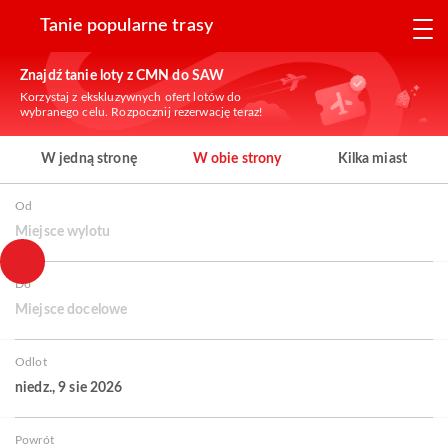
Tanie popularne trasy
Znajdź tanie loty z CMN do SAW
Korzystaj z ekskluzywnych ofert lotów do
wybranego celu. Rozpocznij rezerwację teraz!
W jedną stronę
W obie strony
Kilka miast
Od
Miejsce wylotu
Do
Miejsce docelowe
Odlot
niedz., 9 sie 2026
Powrót