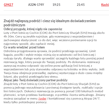
G9427
A32N-174Y
19:25
21:45
Kochi
Znajdź najlepszą podróż i ciesz się idealnym doświadczeniem
podróżniczym
Odkryj przygodę, której nigdy nie zapomnisz
Loty z Port lotniczy Cochin (COK) do Port lotniczy Sharjah (SHJ) trwają około
4h 30m. Ceny są zwykle najniższe, gdy rezerwujesz z wyprzedzeniem i
zachowujesz elastyczność co do dat, więc wczesne porównanie opcji to
najprostszy sposób, aby zapłacić mniej.
Co warto wiedzieć przed lotem
Odrobina przygotowania sprawia, że podróż przebiega sprawniej. Limit
bagażu, posiłki i wybór miejsc różnią się w zależności od linii lotniczej i
rodzaju taryfy, dlatego warto sprawdzić szczegóły każdego lotu poniżej przed
rezerwacją tego, który pasuje do Twojej podróży. Po dokonaniu rezerwacji
zazwyczaj możesz odprawić się online przez aplikację linii lotniczej z
wyprzedzeniem lub przy stanowisku odprawy na lotnisku w dniu wylotu. Jeśli
Twoja trasa obejmuje przesiadkę, zaplanuj wystarczająco dużo czasu między
lotami, aby podróż przebiegała bez stresu.
Airpaz jako Twój doświadczony partner podróży
Znajdź loty z Port lotniczy Cochin (COK) do Port lotniczy Sharjah (SHJ) za
pomocą jednego wyszukiwania i porównaj dostępne taryfy, rozkłady i opcje
linii lotniczych. Dokończ rezerwację za pomocą ponad 100 lokalnych metod
płatności, w tym przelewu bankowego, e-portfela i konta wirtualnego. Zmiany
możesz zarządzać w menu
/order
i kontaktować się z pomocą Airpaz 24/7,
kiedy tylko potrzebujesz pomocy.