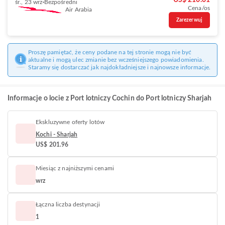
US$ 210.01
śr., 23 wrz
Bezpośredni
Cena/os
Air Arabia
Zarezerwuj
Proszę pamiętać, że ceny podane na tej stronie mogą nie być
aktualne i mogą ulec zmianie bez wcześniejszego powiadomienia.
Staramy się dostarczać jak najdokładniejsze i najnowsze informacje.
Informacje o locie z Port lotniczy Cochin do Port lotniczy Sharjah
Ekskluzywne oferty lotów
Kochi - Sharjah
US$ 201.96
Miesiąc z najniższymi cenami
wrz
Łączna liczba destynacji
1