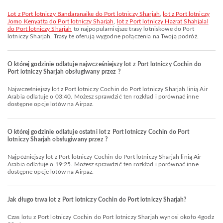
lot z Port lotniczy Bandaranaike do Port lotniczy Sharjah
,
lot z Port lotniczy
Jomo Kenyatta do Port lotniczy Sharjah
,
lot z Port lotniczy Hazrat Shahjalal
do Port lotniczy Sharjah
to najpopularniejsze trasy lotniskowe do Port
lotniczy Sharjah. Trasy te oferują wygodne połączenia na Twoją podróż.
O której godzinie odlatuje najwcześniejszy lot z Port lotniczy Cochin do
Port lotniczy Sharjah obsługiwany przez ?
Najwcześniejszy lot z Port lotniczy Cochin do Port lotniczy Sharjah linią Air
Arabia odlatuje o 03:40. Możesz sprawdzić ten rozkład i porównać inne
dostępne opcje lotów na Airpaz.
O której godzinie odlatuje ostatni lot z Port lotniczy Cochin do Port
lotniczy Sharjah obsługiwany przez ?
Najpóźniejszy lot z Port lotniczy Cochin do Port lotniczy Sharjah linią Air
Arabia odlatuje o 19:25. Możesz sprawdzić ten rozkład i porównać inne
dostępne opcje lotów na Airpaz.
Jak długo trwa lot z Port lotniczy Cochin do Port lotniczy Sharjah?
Czas lotu z Port lotniczy Cochin do Port lotniczy Sharjah wynosi około 4godz