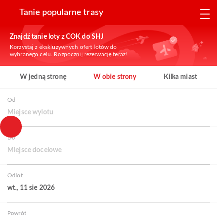
Tanie popularne trasy
Znajdź tanie loty z COK do SHJ
Korzystaj z ekskluzywnych ofert lotów do
wybranego celu. Rozpocznij rezerwację teraz!
W jedną stronę
W obie strony
Kilka miast
Od
Miejsce wylotu
Do
Miejsce docelowe
Odlot
wt., 11 sie 2026
Powrót