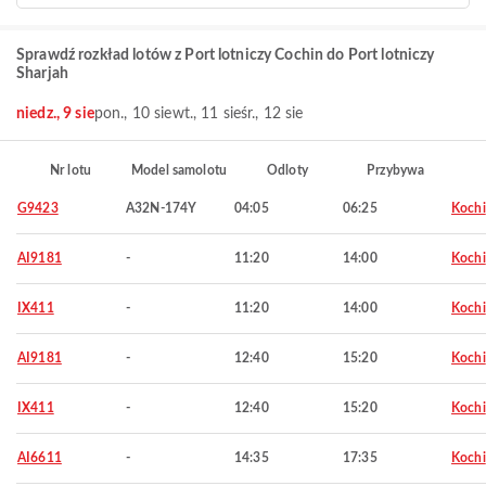
Sprawdź rozkład lotów z Port lotniczy Cochin do Port lotniczy
Sharjah
niedz., 9 sie
pon., 10 sie
wt., 11 sie
śr., 12 sie
Nr lotu
Model samolotu
Odloty
Przybywa
G9423
A32N-174Y
04:05
06:25
Kochi
AI9181
-
11:20
14:00
Kochi
IX411
-
11:20
14:00
Kochi
AI9181
-
12:40
15:20
Kochi
IX411
-
12:40
15:20
Kochi
AI6611
-
14:35
17:35
Kochi