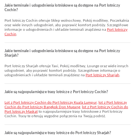
Jakie terminale i udogodnienia lotniskowe są dostępne na Port lotniczy
Cochin?
Port lotniczy Cochin oferuje Sklep wolnocłowy, Pokój modlitwy, Poczekalnia
oraz wiele innych udogodnień, aby poprawić komfort podróży. Szczegółowe
informacje o udogodnieniach i układzie terminali znajdziesz na
Port lotniczy
Cochin
.
Jakie terminale i udogodnienia lotniskowe są dostępne na Port lotniczy
Sharjah?
Port lotniczy Sharjah oferuje Taxi, Pokój modlitwy, Lounge oraz wiele innych
udogodnień, aby poprawić komfort podróży. Szczegółowe informacje o
udogodnieniach i układzie terminali znajdziesz na
Port lotniczy Sharjah
.
Jakie są najpopularniejsze trasy lotnicze z Port lotniczy Cochin?
lot z Port lotniczy Cochin do Port lotniczy Kuala Lumpur
,
lot z Port lotniczy
Cochin do Port lotniczy Bangkok Don Mueang
,
lot z Port lotniczy Cochin do
Port lotniczy Maskat
to najpopularniejsze trasy lotniskowe z Port lotniczy
Cochin. Trasy te oferują wygodne połączenia na Twoją podróż.
Jakie są najpopularniejsze trasy lotnicze do Port lotniczy Sharjah?