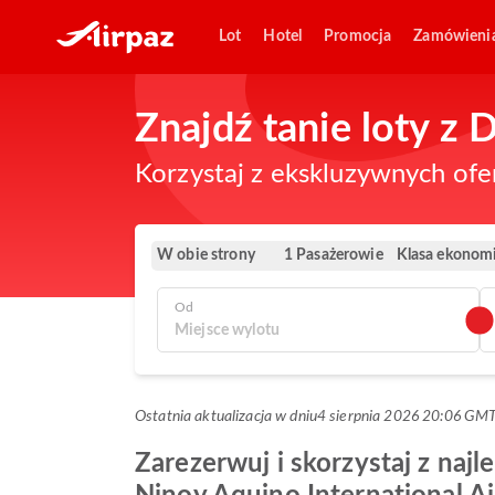
Lot
Hotel
Promocja
Zamówieni
Znajdź tanie loty 
Korzystaj z ekskluzywnych ofe
W obie strony
Klasa ekonom
1 Pasażerowie
Od
Ostatnia aktualizacja w dniu
4 sierpnia 2026 20:06 GM
Zarezerwuj i skorzystaj z naj