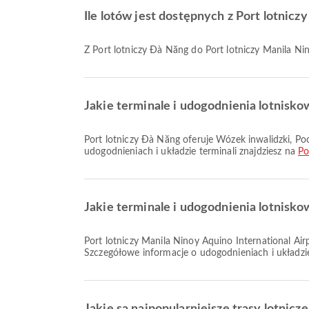
Ile lotów jest dostępnych z Port lotnicz
Z Port lotniczy Đà Nẵng do Port lotniczy Manila Nin
Jakie terminale i udogodnienia lotnisko
Port lotniczy Đà Nẵng oferuje Wózek inwalidzki, Poczekalnia, Restauracje oraz wiele innych udogodnień, aby poprawić komfort podróży. Szczegółowe informacje o
udogodnieniach i układzie terminali znajdziesz na
Po
Jakie terminale i udogodnienia lotnisko
Port lotniczy Manila Ninoy Aquino International Airport oferuje Taxi, Pokój modlitwy, Klinika i Apteki oraz wiele innych udogodnień, aby poprawić komfort podróży.
Szczegółowe informacje o udogodnieniach i układzie