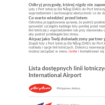
Odkryj przygodę, której nigdy nie zapo
Loty z Port lotniczy Đà Nẵng (DAD) do Port lotnicz
wyprzedzeniem i zachowujesz elastyczność co do dat
Co warto wiedzieć przed lotem
Odrobina przygotowania sprawia, że podróż przebiega s
sprawdzić szczegóły każdego lotu poniżej przed reze
linii lotniczej z wyprzedzeniem lub przy stanowisku
aby podróż przebiegała bez stresu.
Airpaz jako Twój doświadczony partner
Znajdź loty z Port lotniczy Đà Nẵng (DAD) do Port 
rozkłady i opcje linii lotniczych. Dokończ rezerwa
możesz zarządzać w menu
/order
i kontaktować się
Lista dostępnych linii lotnic
International Airport
Philippines AirAsia
Philippine Airlines