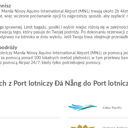
mnisz
y Manila Ninoy Aquino International Airport (MNL) trwają około 2h 46m.
, więc wczesne porównanie opcji to najprostszy sposób, aby zapłacić m
prawniej. Limit bagażu, posiłki i wybór miejsc różnią się w zależności od
rwacją tego, który pasuje do Twojej podróży. Po dokonaniu rezerwacji z
 odprawy na lotnisku w dniu wylotu. Jeśli Twoja trasa obejmuje przesiad
 podróży
lotniczy Manila Ninoy Aquino International Airport (MNL) za pomocą je
cję za pomocą ponad 100 lokalnych metod płatności, w tym przelewu ban
 z pomocą Airpaz 24/7, kiedy tylko potrzebujesz pomocy.
zych z Port lotniczy Đà Nẵng do Port lotn
Cebu Pacific
Vietnam Airlines