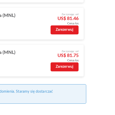
Zaczynając od
a (MNL)
US$ 81.46
Cena/os
Zarezerwuj
Zaczynając od
a (MNL)
US$ 81.75
Cena/os
Zarezerwuj
domienia. Staramy się dostarczać