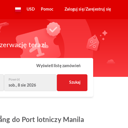
USD
Pomoc
Zaloguj się/Zarejestruj się
zerwację teraz!
Wyświetl listę zamówień
Powrót
Szukaj
sob., 8 sie 2026
ẵng do Port lotniczy Manila