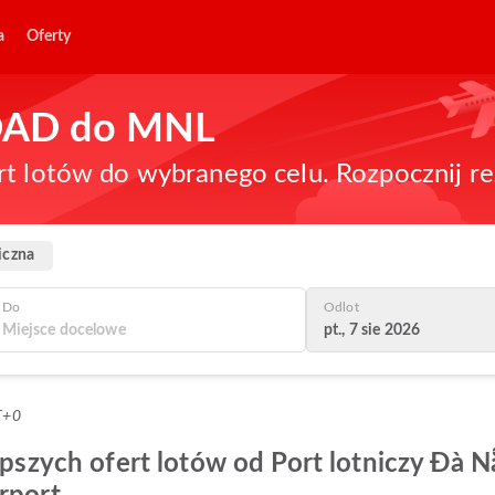
a
Oferty
z DAD do MNL
rt lotów do wybranego celu. Rozpocznij re
iczna
Do
Odlot
pt., 7 sie 2026
T+0
lepszych ofert lotów od Port lotniczy Đà N