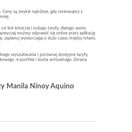
 Ceny są zwykle najniższe, gdy rezerwujesz z
niej.
 linii lotniczej i rodzaju taryfy, dlatego warto
azwyczaj możesz odprawić się online przez aplikację
kę, zaplanuj wystarczająco dużo czasu między lotami,
dnego wyszukiwania i porównaj dostępne taryfy,
kowego, e-portfela i konta wirtualnego. Zmiany
iczy Manila Ninoy Aquino