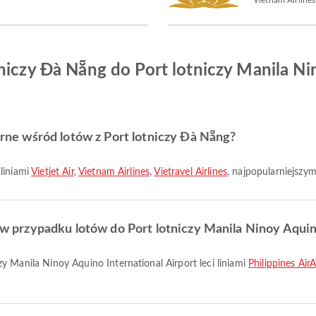
niczy Đà Nẵng do Port lotniczy Manila Ni
larne wśród lotów z Port lotniczy Đà Nẵng?
 liniami
Vietjet Air
,
Vietnam Airlines
,
Vietravel Airlines
, najpopularniejszym
e w przypadku lotów do Port lotniczy Manila Ninoy Aquin
zy Manila Ninoy Aquino International Airport leci liniami
Philippines AirA