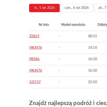
śr., 5 sie 2026
czw., 6 sie 2026
pt., 
Nr lotu
Model samolotu
Odlot
Z2823
-
08:55
VN3476
-
14:10
PR586
-
16:30
VN3476
-
16:30
5J5757
-
22:30
Znajdź najlepszą podróż i ci