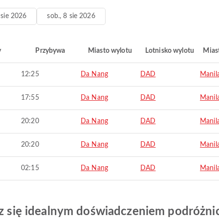
7 sie 2026
sob., 8 sie 2026
y
Przybywa
Miasto wylotu
Lotnisko wylotu
Mias
12:25
Da Nang
DAD
Manil
17:55
Da Nang
DAD
Manil
20:20
Da Nang
DAD
Manil
20:20
Da Nang
DAD
Manil
02:15
Da Nang
DAD
Manil
esz się idealnym doświadczeniem podróżn