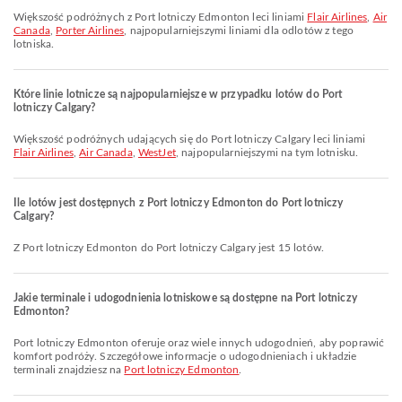
Większość podróżnych z Port lotniczy Edmonton leci liniami
Flair Airlines
,
Air
Canada
,
Porter Airlines
, najpopularniejszymi liniami dla odlotów z tego
lotniska.
Które linie lotnicze są najpopularniejsze w przypadku lotów do Port
lotniczy Calgary?
Większość podróżnych udających się do Port lotniczy Calgary leci liniami
Flair Airlines
,
Air Canada
,
WestJet
, najpopularniejszymi na tym lotnisku.
Ile lotów jest dostępnych z Port lotniczy Edmonton do Port lotniczy
Calgary?
Z Port lotniczy Edmonton do Port lotniczy Calgary jest 15 lotów.
Jakie terminale i udogodnienia lotniskowe są dostępne na Port lotniczy
Edmonton?
Port lotniczy Edmonton oferuje oraz wiele innych udogodnień, aby poprawić
komfort podróży. Szczegółowe informacje o udogodnieniach i układzie
terminali znajdziesz na
Port lotniczy Edmonton
.