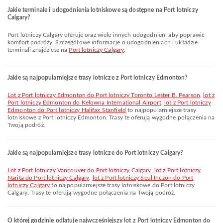
Jakie terminale i udogodnienia lotniskowe są dostępne na Port lotniczy
Calgary?
Port lotniczy Calgary oferuje oraz wiele innych udogodnień, aby poprawić
komfort podróży. Szczegółowe informacje o udogodnieniach i układzie
terminali znajdziesz na
Port lotniczy Calgary
.
Jakie są najpopularniejsze trasy lotnicze z Port lotniczy Edmonton?
lot z Port lotniczy Edmonton do Port lotniczy Toronto Lester B. Pearson
,
lot z
Port lotniczy Edmonton do Kelowna International Airport
,
lot z Port lotniczy
Edmonton do Port lotniczy Halifax Stanfield
to najpopularniejsze trasy
lotniskowe z Port lotniczy Edmonton. Trasy te oferują wygodne połączenia na
Twoją podróż.
Jakie są najpopularniejsze trasy lotnicze do Port lotniczy Calgary?
lot z Port lotniczy Vancouver do Port lotniczy Calgary
,
lot z Port lotniczy
Narita do Port lotniczy Calgary
,
lot z Port lotniczy Seul Inczon do Port
lotniczy Calgary
to najpopularniejsze trasy lotniskowe do Port lotniczy
Calgary. Trasy te oferują wygodne połączenia na Twoją podróż.
O której godzinie odlatuje najwcześniejszy lot z Port lotniczy Edmonton do