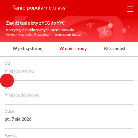
Tanie popularne trasy
Znajdź tanie loty z YEG do YYC
Korzystaj z ekskluzywnych ofert lotów do
wybranego celu. Rozpocznij rezerwację teraz!
W jedną stronę
W obie strony
Kilka miast
Od
Miejsce wylotu
Do
Miejsce docelowe
Odlot
pt., 7 sie 2026
Powrót