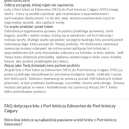
podróżniczym
Odkryj przygodę, której nigdy nie zapomnisz
Loty z Port lotniczy Edmonton (YEG) do Port lotniczy Calgary (YYC) trwają
około . Ceny są zwykle najniższe, gdy rezerwujesz z wyprzedzeniem i
zachowujesz elastyczność co do dat, więc wczesne porównanie opcji to
najprostszy sposób, aby zapłacić mniej.
Co warto wiedzieć przed lotem
Odrobina przygotowania sprawia, że podróż przebiega sprawniej. Limit
bagażu, posiłki i wybór miejsc różnią się w zależności od linii lotniczej i
rodzaju taryfy, dlatego warto sprawdzić szczegóły każdego lotu poniżej przed
rezerwacją tego, który pasuje do Twojej podróży. Po dokonaniu rezerwacji
zazwyczaj możesz odprawić się online przez aplikację linii lotniczej z
wyprzedzeniem lub przy stanowisku odprawy na lotnisku w dniu wylotu. Jeśli
Twoja trasa obejmuje przesiadkę, zaplanuj wystarczająco dużo czasu między
lotami, aby podróż przebiegała bez stresu.
Airpaz jako Twój doświadczony partner podróży
Znajdź loty z Port lotniczy Edmonton (YEG) do Port lotniczy Calgary (YYC) za
pomocą jednego wyszukiwania i porównaj dostępne taryfy, rozkłady i opcje
linii lotniczych. Dokończ rezerwację za pomocą ponad 100 lokalnych metod
płatności, w tym przelewu bankowego, e-portfela i konta wirtualnego. Zmiany
możesz zarządzać w menu i kontaktować się z pomocą Airpaz 24/7, kiedy
tylko potrzebujesz pomocy.
FAQ dotyczące lotu z Port lotniczy Edmonton do Port lotniczy
Calgary
Które linie lotnicze są najbardziej popularne wśród lotów z Port lotniczy
Edmonton?