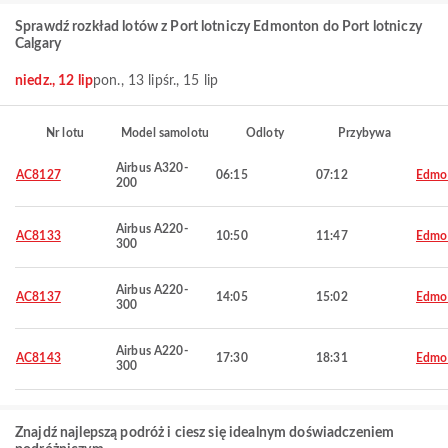
Sprawdź rozkład lotów z Port lotniczy Edmonton do Port lotniczy
Calgary
niedz., 12 lip
pon., 13 lip
śr., 15 lip
Nr lotu
Model samolotu
Odloty
Przybywa
Airbus A320-
AC8127
06:15
07:12
Edmo
200
Airbus A220-
AC8133
10:50
11:47
Edmo
300
Airbus A220-
AC8137
14:05
15:02
Edmo
300
Airbus A220-
AC8143
17:30
18:31
Edmo
300
Znajdź najlepszą podróż i ciesz się idealnym doświadczeniem