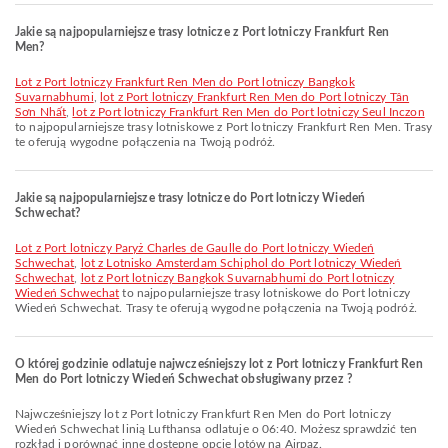
Jakie są najpopularniejsze trasy lotnicze z Port lotniczy Frankfurt Ren
Men?
lot z Port lotniczy Frankfurt Ren Men do Port lotniczy Bangkok
Suvarnabhumi
,
lot z Port lotniczy Frankfurt Ren Men do Port lotniczy Tân
Sơn Nhất
,
lot z Port lotniczy Frankfurt Ren Men do Port lotniczy Seul Inczon
to najpopularniejsze trasy lotniskowe z Port lotniczy Frankfurt Ren Men. Trasy
te oferują wygodne połączenia na Twoją podróż.
Jakie są najpopularniejsze trasy lotnicze do Port lotniczy Wiedeń
Schwechat?
lot z Port lotniczy Paryż Charles de Gaulle do Port lotniczy Wiedeń
Schwechat
,
lot z Lotnisko Amsterdam Schiphol do Port lotniczy Wiedeń
Schwechat
,
lot z Port lotniczy Bangkok Suvarnabhumi do Port lotniczy
Wiedeń Schwechat
to najpopularniejsze trasy lotniskowe do Port lotniczy
Wiedeń Schwechat. Trasy te oferują wygodne połączenia na Twoją podróż.
O której godzinie odlatuje najwcześniejszy lot z Port lotniczy Frankfurt Ren
Men do Port lotniczy Wiedeń Schwechat obsługiwany przez ?
Najwcześniejszy lot z Port lotniczy Frankfurt Ren Men do Port lotniczy
Wiedeń Schwechat linią Lufthansa odlatuje o 06:40. Możesz sprawdzić ten
rozkład i porównać inne dostępne opcje lotów na Airpaz.