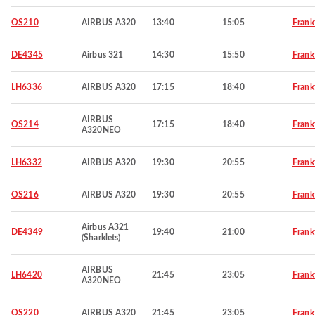
OS210
AIRBUS A320
13:40
15:05
Frank
DE4345
Airbus 321
14:30
15:50
Frank
LH6336
AIRBUS A320
17:15
18:40
Frank
AIRBUS
OS214
17:15
18:40
Frank
A320NEO
LH6332
AIRBUS A320
19:30
20:55
Frank
OS216
AIRBUS A320
19:30
20:55
Frank
Airbus A321
DE4349
19:40
21:00
Frank
(Sharklets)
AIRBUS
LH6420
21:45
23:05
Frank
A320NEO
OS220
AIRBUS A320
21:45
23:05
Frank