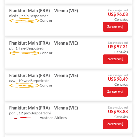
Frankfurt Main (FRA)
Vienna (VIE)
Zaczynając od
US$ 96.08
niedz., 9 sie
Bezpośredni
Cena/os
Condor
Zarezerwuj
Frankfurt Main (FRA)
Vienna (VIE)
Zaczynając od
US$ 97.31
pt., 14 sie
Bezpośredni
Cena/os
Condor
Zarezerwuj
Frankfurt Main (FRA)
Vienna (VIE)
Zaczynając od
US$ 98.49
czw., 10 wrz
Bezpośredni
Cena/os
Condor
Zarezerwuj
Frankfurt Main (FRA)
Vienna (VIE)
Zaczynając od
US$ 98.88
pon., 12 paź
Bezpośredni
Cena/os
Austrian Airlines
Zarezerwuj