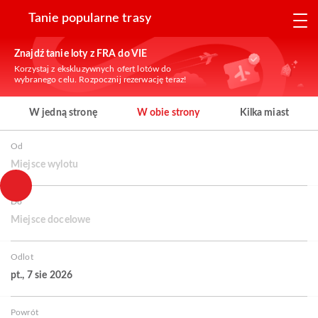
Tanie popularne trasy
Znajdź tanie loty z FRA do VIE
Korzystaj z ekskluzywnych ofert lotów do
wybranego celu. Rozpocznij rezerwację teraz!
W jedną stronę
W obie strony
Kilka miast
Od
Miejsce wylotu
Do
Miejsce docelowe
Odlot
pt., 7 sie 2026
Powrót