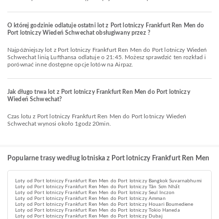
O której godzinie odlatuje ostatni lot z Port lotniczy Frankfurt Ren Men do
Port lotniczy Wiedeń Schwechat obsługiwany przez ?
Najpóźniejszy lot z Port lotniczy Frankfurt Ren Men do Port lotniczy Wiedeń
Schwechat linią Lufthansa odlatuje o 21:45. Możesz sprawdzić ten rozkład i
porównać inne dostępne opcje lotów na Airpaz.
Jak długo trwa lot z Port lotniczy Frankfurt Ren Men do Port lotniczy
Wiedeń Schwechat?
Czas lotu z Port lotniczy Frankfurt Ren Men do Port lotniczy Wiedeń
Schwechat wynosi około 1godz 20min.
Popularne trasy według lotniska z Port lotniczy Frankfurt Ren Men
Loty od Port lotniczy Frankfurt Ren Men do Port lotniczy Bangkok Suvarnabhumi
Loty od Port lotniczy Frankfurt Ren Men do Port lotniczy Tân Sơn Nhất
Loty od Port lotniczy Frankfurt Ren Men do Port lotniczy Seul Inczon
Loty od Port lotniczy Frankfurt Ren Men do Port lotniczy Amman
Loty od Port lotniczy Frankfurt Ren Men do Port lotniczy Houari Boumediene
Loty od Port lotniczy Frankfurt Ren Men do Port lotniczy Tokio Haneda
Loty od Port lotniczy Frankfurt Ren Men do Port lotniczy Dubaj