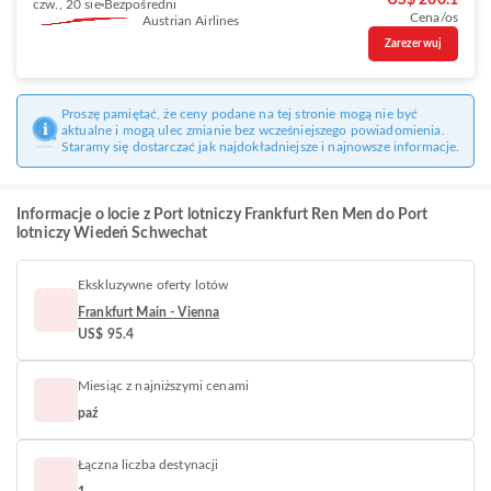
US$ 200.1
czw., 20 sie
Bezpośredni
Cena/os
Austrian Airlines
Zarezerwuj
Proszę pamiętać, że ceny podane na tej stronie mogą nie być
aktualne i mogą ulec zmianie bez wcześniejszego powiadomienia.
Staramy się dostarczać jak najdokładniejsze i najnowsze informacje.
Informacje o locie z Port lotniczy Frankfurt Ren Men do Port
lotniczy Wiedeń Schwechat
Ekskluzywne oferty lotów
Frankfurt Main - Vienna
US$ 95.4
Miesiąc z najniższymi cenami
paź
Łączna liczba destynacji