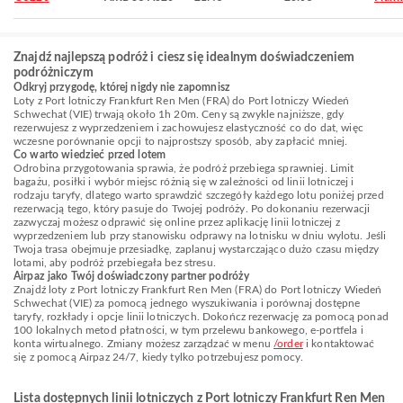
Znajdź najlepszą podróż i ciesz się idealnym doświadczeniem
podróżniczym
Odkryj przygodę, której nigdy nie zapomnisz
Loty z Port lotniczy Frankfurt Ren Men (FRA) do Port lotniczy Wiedeń
Schwechat (VIE) trwają około 1h 20m. Ceny są zwykle najniższe, gdy
rezerwujesz z wyprzedzeniem i zachowujesz elastyczność co do dat, więc
wczesne porównanie opcji to najprostszy sposób, aby zapłacić mniej.
Co warto wiedzieć przed lotem
Odrobina przygotowania sprawia, że podróż przebiega sprawniej. Limit
bagażu, posiłki i wybór miejsc różnią się w zależności od linii lotniczej i
rodzaju taryfy, dlatego warto sprawdzić szczegóły każdego lotu poniżej przed
rezerwacją tego, który pasuje do Twojej podróży. Po dokonaniu rezerwacji
zazwyczaj możesz odprawić się online przez aplikację linii lotniczej z
wyprzedzeniem lub przy stanowisku odprawy na lotnisku w dniu wylotu. Jeśli
Twoja trasa obejmuje przesiadkę, zaplanuj wystarczająco dużo czasu między
lotami, aby podróż przebiegała bez stresu.
Airpaz jako Twój doświadczony partner podróży
Znajdź loty z Port lotniczy Frankfurt Ren Men (FRA) do Port lotniczy Wiedeń
Schwechat (VIE) za pomocą jednego wyszukiwania i porównaj dostępne
taryfy, rozkłady i opcje linii lotniczych. Dokończ rezerwację za pomocą ponad
100 lokalnych metod płatności, w tym przelewu bankowego, e-portfela i
konta wirtualnego. Zmiany możesz zarządzać w menu
/order
i kontaktować
się z pomocą Airpaz 24/7, kiedy tylko potrzebujesz pomocy.
Lista dostępnych linii lotniczych z Port lotniczy Frankfurt Ren Men