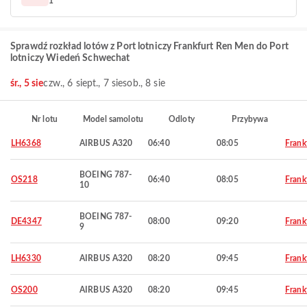
1
Sprawdź rozkład lotów z Port lotniczy Frankfurt Ren Men do Port
lotniczy Wiedeń Schwechat
śr., 5 sie
czw., 6 sie
pt., 7 sie
sob., 8 sie
Nr lotu
Model samolotu
Odloty
Przybywa
LH6368
AIRBUS A320
06:40
08:05
Frank
BOEING 787-
OS218
06:40
08:05
Frank
10
BOEING 787-
DE4347
08:00
09:20
Frank
9
LH6330
AIRBUS A320
08:20
09:45
Frank
OS200
AIRBUS A320
08:20
09:45
Frank