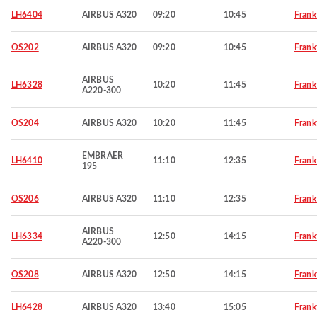
LH6404
AIRBUS A320
09:20
10:45
Frank
OS202
AIRBUS A320
09:20
10:45
Frank
AIRBUS
LH6328
10:20
11:45
Frank
A220-300
OS204
AIRBUS A320
10:20
11:45
Frank
EMBRAER
LH6410
11:10
12:35
Frank
195
OS206
AIRBUS A320
11:10
12:35
Frank
AIRBUS
LH6334
12:50
14:15
Frank
A220-300
OS208
AIRBUS A320
12:50
14:15
Frank
LH6428
AIRBUS A320
13:40
15:05
Frank