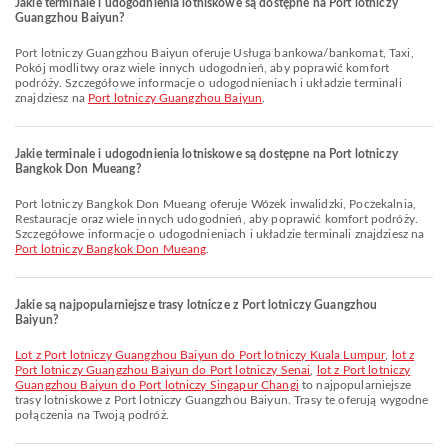
Jakie terminale i udogodnienia lotniskowe są dostępne na Port lotniczy
Guangzhou Baiyun?
Port lotniczy Guangzhou Baiyun oferuje Usługa bankowa/bankomat, Taxi,
Pokój modlitwy oraz wiele innych udogodnień, aby poprawić komfort
podróży. Szczegółowe informacje o udogodnieniach i układzie terminali
znajdziesz na
Port lotniczy Guangzhou Baiyun
.
Jakie terminale i udogodnienia lotniskowe są dostępne na Port lotniczy
Bangkok Don Mueang?
Port lotniczy Bangkok Don Mueang oferuje Wózek inwalidzki, Poczekalnia,
Restauracje oraz wiele innych udogodnień, aby poprawić komfort podróży.
Szczegółowe informacje o udogodnieniach i układzie terminali znajdziesz na
Port lotniczy Bangkok Don Mueang
.
Jakie są najpopularniejsze trasy lotnicze z Port lotniczy Guangzhou
Baiyun?
lot z Port lotniczy Guangzhou Baiyun do Port lotniczy Kuala Lumpur
,
lot z
Port lotniczy Guangzhou Baiyun do Port lotniczy Senai
,
lot z Port lotniczy
Guangzhou Baiyun do Port lotniczy Singapur Changi
to najpopularniejsze
trasy lotniskowe z Port lotniczy Guangzhou Baiyun. Trasy te oferują wygodne
połączenia na Twoją podróż.