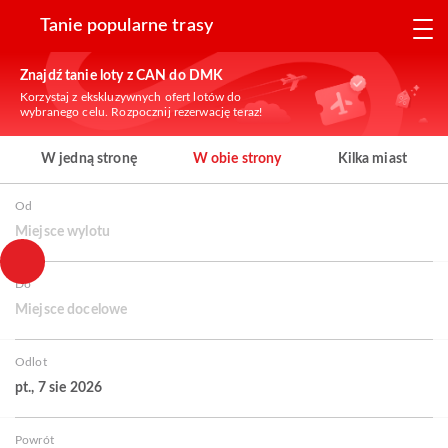
Tanie popularne trasy
Znajdź tanie loty z CAN do DMK
Korzystaj z ekskluzywnych ofert lotów do
wybranego celu. Rozpocznij rezerwację teraz!
W jedną stronę
W obie strony
Kilka miast
Od
Miejsce wylotu
Do
Miejsce docelowe
Odlot
pt., 7 sie 2026
Powrót