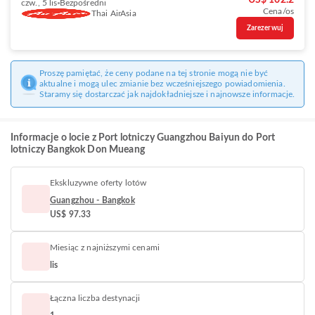
US$ 102.2
czw., 5 lis
Bezpośredni
Cena/os
Thai AirAsia
Zarezerwuj
Proszę pamiętać, że ceny podane na tej stronie mogą nie być
aktualne i mogą ulec zmianie bez wcześniejszego powiadomienia.
Staramy się dostarczać jak najdokładniejsze i najnowsze informacje.
Informacje o locie z Port lotniczy Guangzhou Baiyun do Port
lotniczy Bangkok Don Mueang
Ekskluzywne oferty lotów
Guangzhou - Bangkok
US$ 97.33
Miesiąc z najniższymi cenami
lis
Łączna liczba destynacji