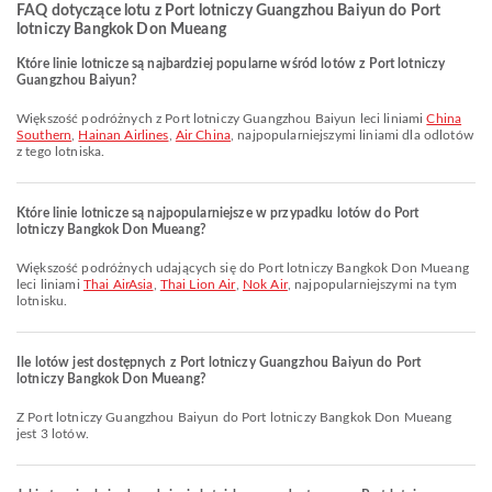
FAQ dotyczące lotu z Port lotniczy Guangzhou Baiyun do Port
lotniczy Bangkok Don Mueang
Które linie lotnicze są najbardziej popularne wśród lotów z Port lotniczy
Guangzhou Baiyun?
Większość podróżnych z Port lotniczy Guangzhou Baiyun leci liniami
China
Southern
,
Hainan Airlines
,
Air China
, najpopularniejszymi liniami dla odlotów
z tego lotniska.
Które linie lotnicze są najpopularniejsze w przypadku lotów do Port
lotniczy Bangkok Don Mueang?
Większość podróżnych udających się do Port lotniczy Bangkok Don Mueang
leci liniami
Thai AirAsia
,
Thai Lion Air
,
Nok Air
, najpopularniejszymi na tym
lotnisku.
Ile lotów jest dostępnych z Port lotniczy Guangzhou Baiyun do Port
lotniczy Bangkok Don Mueang?
Z Port lotniczy Guangzhou Baiyun do Port lotniczy Bangkok Don Mueang
jest 3 lotów.