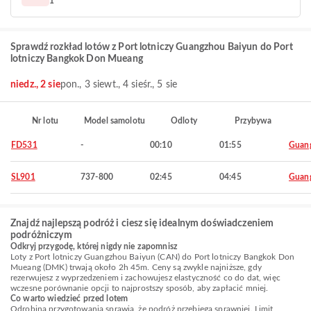
1
Sprawdź rozkład lotów z Port lotniczy Guangzhou Baiyun do Port
lotniczy Bangkok Don Mueang
niedz., 2 sie
pon., 3 sie
wt., 4 sie
śr., 5 sie
Nr lotu
Model samolotu
Odloty
Przybywa
FD531
-
00:10
01:55
Guan
SL901
737-800
02:45
04:45
Guan
Znajdź najlepszą podróż i ciesz się idealnym doświadczeniem
podróżniczym
Odkryj przygodę, której nigdy nie zapomnisz
Loty z Port lotniczy Guangzhou Baiyun (CAN) do Port lotniczy Bangkok Don
Mueang (DMK) trwają około 2h 45m. Ceny są zwykle najniższe, gdy
rezerwujesz z wyprzedzeniem i zachowujesz elastyczność co do dat, więc
wczesne porównanie opcji to najprostszy sposób, aby zapłacić mniej.
Co warto wiedzieć przed lotem
Odrobina przygotowania sprawia, że podróż przebiega sprawniej. Limit