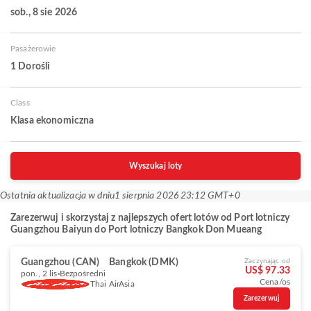
sob., 8 sie 2026
Pasażerowie
1 Dorośli
Class
Klasa ekonomiczna
Wyszukaj loty
Ostatnia aktualizacja w dniu
1 sierpnia 2026 23:12 GMT+0
Zarezerwuj i skorzystaj z najlepszych ofert lotów od Port lotniczy
Guangzhou Baiyun do Port lotniczy Bangkok Don Mueang
Guangzhou (CAN)
Bangkok (DMK)
Zaczynając od
US$ 97.33
pon., 2 lis
Bezpośredni
Cena/os
Thai AirAsia
Zarezerwuj