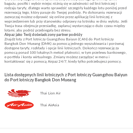
bagażu, posiłki i wybór miejsc różnią się w zależności od linii lotniczej i
rodzaju taryfy, dlatego warto sprawdzić szczegóły każdego lotu poniżej przed
rezerwacją tego, który pasuje do Twojej podróży. Po dokonaniu rezerwacji
zazwyczaj możesz odprawić się online przez aplikację linii lotniczej z
wyprzedzeniem lub przy stanowisku odprawy na lotnisku w dniu wylotu. Jeśli
Twoja trasa obejmuje przesiadkę, zaplanuj wystarczająco dużo czasu między
lotami, aby podróż przebiegała bez stresu.
Airpaz jako Twój doświadczony partner podróży
Znajdź loty z Port lotniczy Guangzhou Baiyun (CAN) do Port lotniczy
Bangkok Don Mueang (DMK) za pomocą jednego wyszukiwania i porównaj
dostępne taryfy, rozkłady i opcje linii lotniczych. Dokończ rezerwację za
pomocą ponad 100 lokalnych metod płatności, w tym przelewu bankowego,
e-portfela i konta wirtualnego. Zmiany możesz zarządzać w menu i
kontaktować się z pomocą Airpaz 24/7, kiedy tylko potrzebujesz pomocy.
Lista dostępnych linii lotniczych z Port lotniczy Guangzhou Baiyun
do Port lotniczy Bangkok Don Mueang
Thai Lion Air
Thai AirAsia