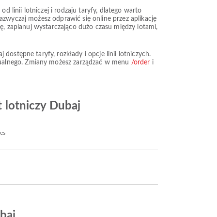
 linii lotniczej i rodzaju taryfy, dlatego warto
azwyczaj możesz odprawić się online przez aplikację
kę, zaplanuj wystarczająco dużo czasu między lotami,
ostępne taryfy, rozkłady i opcje linii lotniczych.
tualnego. Zmiany możesz zarządzać w menu
/order
i
t lotniczy Dubaj
nes
baj