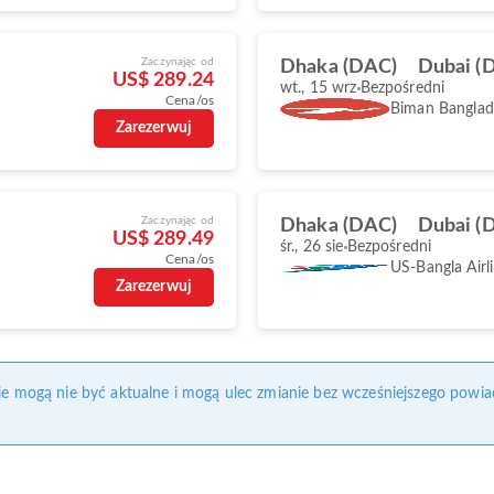
Zaczynając od
Dhaka (DAC)
Dubai (
US$ 289.24
wt., 15 wrz
Bezpośredni
Cena/os
Biman Banglade
Zarezerwuj
Zaczynając od
Dhaka (DAC)
Dubai (
US$ 289.49
śr., 26 sie
Bezpośredni
Cena/os
US-Bangla Airl
Zarezerwuj
nie mogą nie być aktualne i mogą ulec zmianie bez wcześniejszego powia