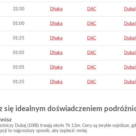
22:30
Dhaka
DAC
Dubai
01:00
Dhaka
DAC
Dubai
01:25
Dhaka
DAC
Dubai
01:05
Dhaka
DAC
Dubai
01:05
Dhaka
DAC
Dubai
01:25
Dhaka
DAC
Dubai
esz się idealnym doświadczeniem podróżn
mnisz
t lotniczy Dubaj (DXB) trwają około 7h 12m. Ceny są zwykle najniższe, 
cji to najprostszy sposób, aby zapłacić mniej.