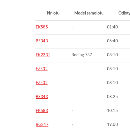
Nr lotu
Model samolotu
Odlot
EK585
-
01:40
BS343
-
06:40
EK2331
Boeing 737
08:10
FZ502
-
08:10
FZ502
-
08:10
BS343
-
08:25
EK583
-
10:15
BG347
-
19:00