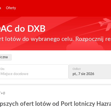
a
Oferty
 DAC do DXB
rt lotów do wybranego celu. Rozpocznij re
iczna
Do
Odlot
pt., 7 sie 2026
T+0
epszych ofert lotów od Port lotniczy Hazra