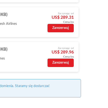
Zaczynając od
DXB)
US$ 289.31
Cena/os
sh Airlines
Zarezerwuj
Zaczynając od
DXB)
US$ 289.96
Cena/os
ines
Zarezerwuj
domienia. Staramy się dostarczać