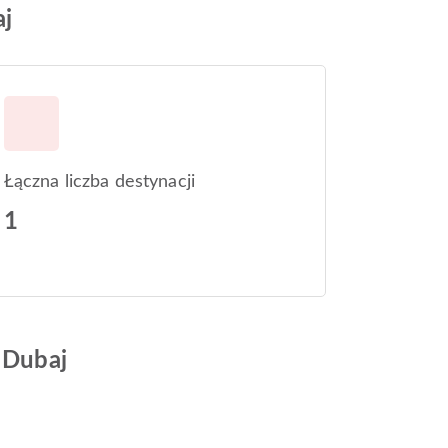
aj
Łączna liczba destynacji
1
y Dubaj