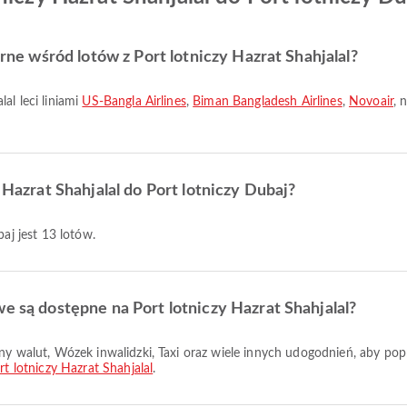
arne wśród lotów z Port lotniczy Hazrat Shahjalal?
al leci liniami
US-Bangla Airlines
,
Biman Bangladesh Airlines
,
Novoair
, 
 Hazrat Shahjalal do Port lotniczy Dubaj?
baj jest 13 lotów.
we są dostępne na Port lotniczy Hazrat Shahjalal?
rt lotniczy Hazrat Shahjalal
.