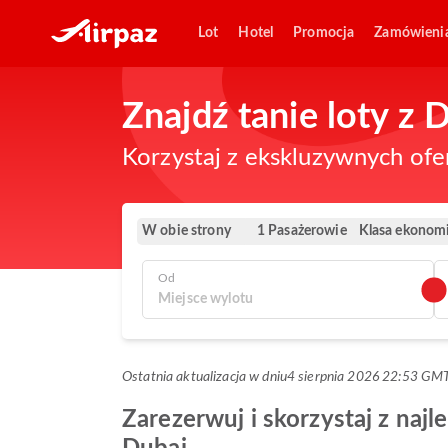
Lot
Hotel
Promocja
Zamówieni
Znajdź tanie loty z
Korzystaj z ekskluzywnych ofe
W obie strony
Klasa ekonom
1 Pasażerowie
Od
Ostatnia aktualizacja w dniu
4 sierpnia 2026 22:53 GM
Zarezerwuj i skorzystaj z najl