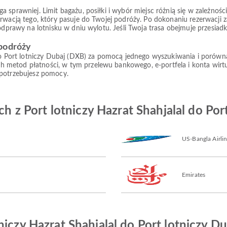
prawniej. Limit bagażu, posiłki i wybór miejsc różnią się w zależności od
rwacją tego, który pasuje do Twojej podróży. Po dokonaniu rezerwacji z
 odprawy na lotnisku w dniu wylotu. Jeśli Twoja trasa obejmuje przesiad
 podróży
do Port lotniczy Dubaj (DXB) za pomocą jednego wyszukiwania i porównaj d
 metod płatności, w tym przelewu bankowego, e-portfela i konta wir
 potrzebujesz pomocy.
ych z Port lotniczy Hazrat Shahjalal do Por
US-Bangla Airli
Emirates
niczy Hazrat Shahjalal do Port lotniczy Du