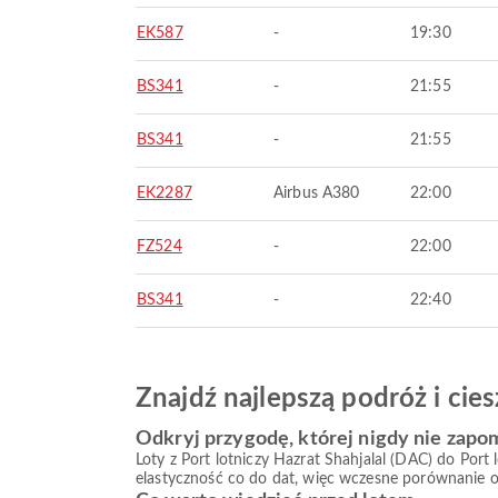
EK587
-
19:30
BS341
-
21:55
BS341
-
21:55
EK2287
Airbus A380
22:00
FZ524
-
22:00
BS341
-
22:40
Znajdź najlepszą podróż i ci
Odkryj przygodę, której nigdy nie zapo
Loty z Port lotniczy Hazrat Shahjalal (DAC) do Por
elastyczność co do dat, więc wczesne porównanie op