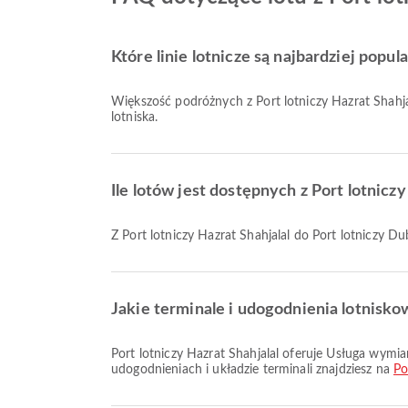
Które linie lotnicze są najbardziej popul
Większość podróżnych z Port lotniczy Hazrat Shahjal
lotniska.
Ile lotów jest dostępnych z Port lotniczy
Z Port lotniczy Hazrat Shahjalal do Port lotniczy Du
Jakie terminale i udogodnienia lotnisko
Port lotniczy Hazrat Shahjalal oferuje Usługa wymiany walut, Wózek inwalidzki, Taxi oraz wiele innych udogodnień, aby poprawić komfort podróży. Szczegółowe informacje o
udogodnieniach i układzie terminali znajdziesz na
Po