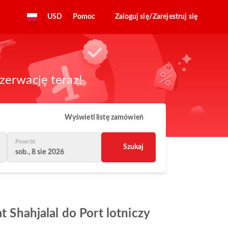
USD
Pomoc
Zaloguj się/Zarejestruj się
zerwację teraz!
Wyświetl listę zamówień
Powrót
Szukaj
sob., 8 sie 2026
t Shahjalal do Port lotniczy