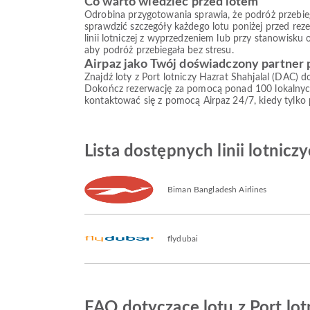
Co warto wiedzieć przed lotem
Odrobina przygotowania sprawia, że podróż przebiega s
sprawdzić szczegóły każdego lotu poniżej przed reze
linii lotniczej z wyprzedzeniem lub przy stanowisku
aby podróż przebiegała bez stresu.
Airpaz jako Twój doświadczony partner
Znajdź loty z Port lotniczy Hazrat Shahjalal (DAC) 
Dokończ rezerwację za pomocą ponad 100 lokalnych
kontaktować się z pomocą Airpaz 24/7, kiedy tylko
Lista dostępnych linii lotnicz
Biman Bangladesh Airlines
flydubai
FAQ dotyczące lotu z Port lot