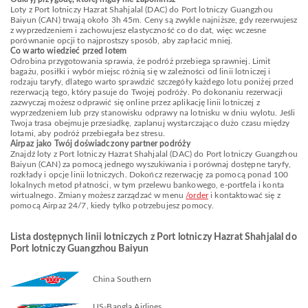
Loty z Port lotniczy Hazrat Shahjalal (DAC) do Port lotniczy Guangzhou
Baiyun (CAN) trwają około 3h 45m. Ceny są zwykle najniższe, gdy rezerwujesz
z wyprzedzeniem i zachowujesz elastyczność co do dat, więc wczesne
porównanie opcji to najprostszy sposób, aby zapłacić mniej.
Co warto wiedzieć przed lotem
Odrobina przygotowania sprawia, że podróż przebiega sprawniej. Limit
bagażu, posiłki i wybór miejsc różnią się w zależności od linii lotniczej i
rodzaju taryfy, dlatego warto sprawdzić szczegóły każdego lotu poniżej przed
rezerwacją tego, który pasuje do Twojej podróży. Po dokonaniu rezerwacji
zazwyczaj możesz odprawić się online przez aplikację linii lotniczej z
wyprzedzeniem lub przy stanowisku odprawy na lotnisku w dniu wylotu. Jeśli
Twoja trasa obejmuje przesiadkę, zaplanuj wystarczająco dużo czasu między
lotami, aby podróż przebiegała bez stresu.
Airpaz jako Twój doświadczony partner podróży
Znajdź loty z Port lotniczy Hazrat Shahjalal (DAC) do Port lotniczy Guangzhou
Baiyun (CAN) za pomocą jednego wyszukiwania i porównaj dostępne taryfy,
rozkłady i opcje linii lotniczych. Dokończ rezerwację za pomocą ponad 100
lokalnych metod płatności, w tym przelewu bankowego, e-portfela i konta
wirtualnego. Zmiany możesz zarządzać w menu
/order
i kontaktować się z
pomocą Airpaz 24/7, kiedy tylko potrzebujesz pomocy.
Lista dostępnych linii lotniczych z Port lotniczy Hazrat Shahjalal do
Port lotniczy Guangzhou Baiyun
China Southern
US-Bangla Airlines