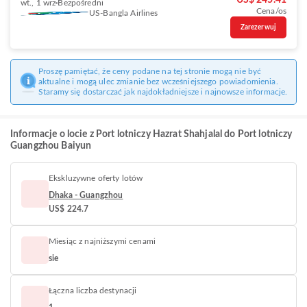
US$ 245.41
wt., 1 wrz
Bezpośredni
Cena/os
US-Bangla Airlines
Zarezerwuj
Proszę pamiętać, że ceny podane na tej stronie mogą nie być
aktualne i mogą ulec zmianie bez wcześniejszego powiadomienia.
Staramy się dostarczać jak najdokładniejsze i najnowsze informacje.
Informacje o locie z Port lotniczy Hazrat Shahjalal do Port lotniczy
Guangzhou Baiyun
Ekskluzywne oferty lotów
Dhaka - Guangzhou
US$ 224.7
Miesiąc z najniższymi cenami
sie
Łączna liczba destynacji