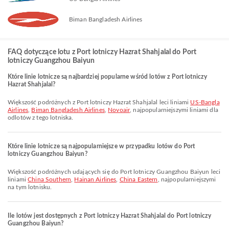
Biman Bangladesh Airlines
FAQ dotyczące lotu z Port lotniczy Hazrat Shahjalal do Port
lotniczy Guangzhou Baiyun
Które linie lotnicze są najbardziej popularne wśród lotów z Port lotniczy
Hazrat Shahjalal?
Większość podróżnych z Port lotniczy Hazrat Shahjalal leci liniami
US-Bangla
Airlines
,
Biman Bangladesh Airlines
,
Novoair
, najpopularniejszymi liniami dla
odlotów z tego lotniska.
Które linie lotnicze są najpopularniejsze w przypadku lotów do Port
lotniczy Guangzhou Baiyun?
Większość podróżnych udających się do Port lotniczy Guangzhou Baiyun leci
liniami
China Southern
,
Hainan Airlines
,
China Eastern
, najpopularniejszymi
na tym lotnisku.
Ile lotów jest dostępnych z Port lotniczy Hazrat Shahjalal do Port lotniczy
Guangzhou Baiyun?