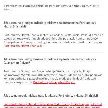
Z Port lotniczy Hazrat Shahjalal do Port lotniczy Guangzhou Baiyun jest 4
lotów.
Jakie terminale i udogodnienia lotniskowe są dostępne na Port lotniczy
Hazrat Shahjalal?
Port lotniczy Hazrat Shahjalal oferuje Parkingi, Restauracje, Pokój dla matki z
dzieckiem oraz wiele innych udogodnień, aby poprawić komfort podróży.
Szczegółowe informacje o udogodnieniach i układzie terminali znajdziesz na
Port lotniczy Hazrat Shahjalal
.
Jakie terminale i udogodnienia lotniskowe są dostępne na Port lotniczy
Guangzhou Baiyun?
Port lotniczy Guangzhou Baiyun oferuje Strefa dla palących, Sklep
wolnocłowy, Wózek inwalidzki oraz wiele innych udogodnień, aby poprawić
komfort podróży. Szczegółowe informacje o udogodnieniach i układzie
terminali znajdziesz na
Port lotniczy Guangzhou Baiyun
.
Jakie są najpopularniejsze trasy lotnicze z Port lotniczy Hazrat Shahjalal?
lot z Port lotniczy Hazrat Shahjalal do Port lotniczy Kuala Lumpur
,
lot z Port
lotniczy Hazrat Shahjalal do Port lotniczy Hamad
,
lot z Port lotniczy Hazrat