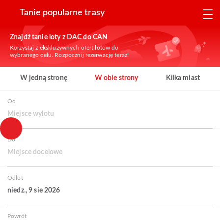
Tanie popularne trasy
Znajdź tanie loty z DAC do CAN
Korzystaj z ekskluzywnych ofert lotów do
wybranego celu. Rozpocznij rezerwację teraz!
W jedną stronę
W obie strony
Kilka miast
Od
Miejsce wylotu
Do
Miejsce docelowe
Odlot
niedz., 9 sie 2026
Powrót