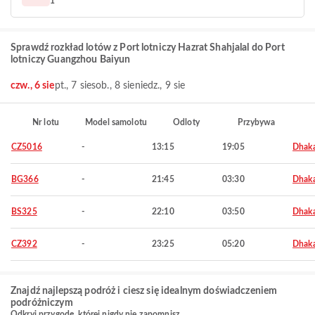
1
Sprawdź rozkład lotów z Port lotniczy Hazrat Shahjalal do Port
lotniczy Guangzhou Baiyun
czw., 6 sie
pt., 7 sie
sob., 8 sie
niedz., 9 sie
Nr lotu
Model samolotu
Odloty
Przybywa
CZ5016
-
13:15
19:05
Dhak
BG366
-
21:45
03:30
Dhak
BS325
-
22:10
03:50
Dhak
CZ392
-
23:25
05:20
Dhak
Znajdź najlepszą podróż i ciesz się idealnym doświadczeniem
podróżniczym
Odkryj przygodę, której nigdy nie zapomnisz