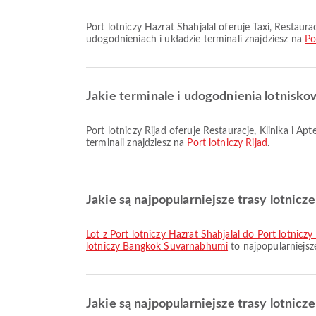
Port lotniczy Hazrat Shahjalal oferuje Taxi, Restauracje, Strefa dla palących oraz wiele innych udogodnień, aby poprawić komfort podróży. Szczegółowe informacje o
udogodnieniach i układzie terminali znajdziesz na
Po
Jakie terminale i udogodnienia lotnisko
Port lotniczy Rijad oferuje Restauracje, Klinika i Apteki, Taxi oraz wiele innych udogodnień, aby poprawić komfort podróży. Szczegółowe informacje o udogodnieniach i układzie
terminali znajdziesz na
Port lotniczy Rijad
.
Jakie są najpopularniejsze trasy lotnicze
lot z Port lotniczy Hazrat Shahjalal do Port lotnic
lotniczy Bangkok Suvarnabhumi
to najpopularniejsz
Jakie są najpopularniejsze trasy lotnicze