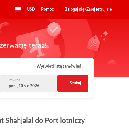
USD
Pomoc
Zaloguj się/Zarejestruj się
zerwację teraz!
Wyświetl listę zamówień
Powrót
Szukaj
pon., 10 sie 2026
t Shahjalal do Port lotniczy