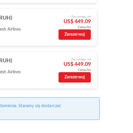
Zaczynając od
(RUH)
US$ 449.09
Cena/os
sh Airlines
Zarezerwuj
Zaczynając od
(RUH)
US$ 449.09
Cena/os
sh Airlines
Zarezerwuj
domienia. Staramy się dostarczać