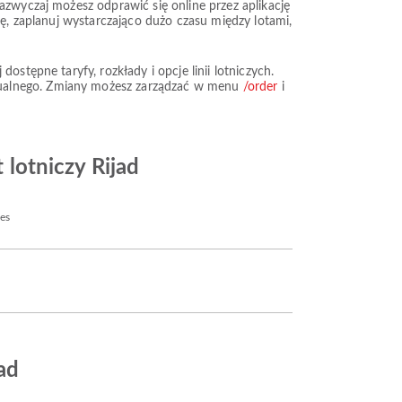
azwyczaj możesz odprawić się online przez aplikację
kę, zaplanuj wystarczająco dużo czasu między lotami,
stępne taryfy, rozkłady i opcje linii lotniczych.
tualnego. Zmiany możesz zarządzać w menu
/order
i
 lotniczy Rijad
nes
ad