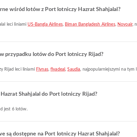
arne wśród lotów z Port lotniczy Hazrat Shahjalal?
al leci liniami
US-Bangla Airlines
,
Biman Bangladesh Airlines
,
Novoair
, 
e w przypadku lotów do Port lotniczy Rijad?
y Rijad leci liniami
Flynas
,
flyadeal
,
Saudia
, najpopularniejszymi na tym l
 Hazrat Shahjalal do Port lotniczy Rijad?
ad jest 6 lotów.
we są dostępne na Port lotniczy Hazrat Shahjalal?