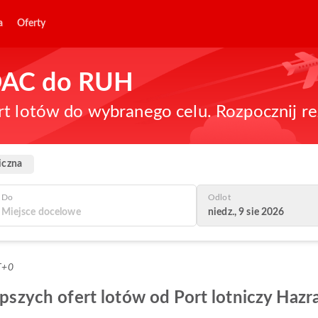
a
Oferty
 DAC do RUH
rt lotów do wybranego celu. Rozpocznij re
iczna
Do
Odlot
niedz., 9 sie 2026
T+0
epszych ofert lotów od Port lotniczy Hazra