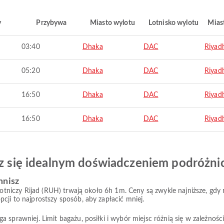
y
Przybywa
Miasto wylotu
Lotnisko wylotu
Mias
03:40
Dhaka
DAC
Riyad
05:20
Dhaka
DAC
Riyad
16:50
Dhaka
DAC
Riyad
16:50
Dhaka
DAC
Riyad
esz się idealnym doświadczeniem podróżn
mnisz
 lotniczy Rijad (RUH) trwają około 6h 1m. Ceny są zwykle najniższe, gd
cji to najprostszy sposób, aby zapłacić mniej.
prawniej. Limit bagażu, posiłki i wybór miejsc różnią się w zależności od