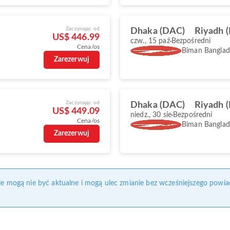
Zaczynając od
Dhaka (DAC)
Riyadh 
US$ 446.99
czw., 15 paź
Bezpośredni
Cena/os
Biman Banglade
Zarezerwuj
Zaczynając od
Dhaka (DAC)
Riyadh 
US$ 449.09
niedz., 30 sie
Bezpośredni
Cena/os
Biman Banglade
Zarezerwuj
nie mogą nie być aktualne i mogą ulec zmianie bez wcześniejszego powia