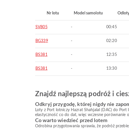
Nr lotu
Model samolotu
Odlot
SV805
-
00:45
BG339
-
02:20
BS381
-
12:35
BS381
-
13:30
Znajdź najlepszą podróż i ci
Odkryj przygodę, której nigdy nie zapo
Loty z Port lotniczy Hazrat Shahjalal (DAC) do Port
elastyczność co do dat, więc wczesne porównanie op
Co warto wiedzieć przed lotem
Odrobina przygotowania sprawia, że podróż przebiega s