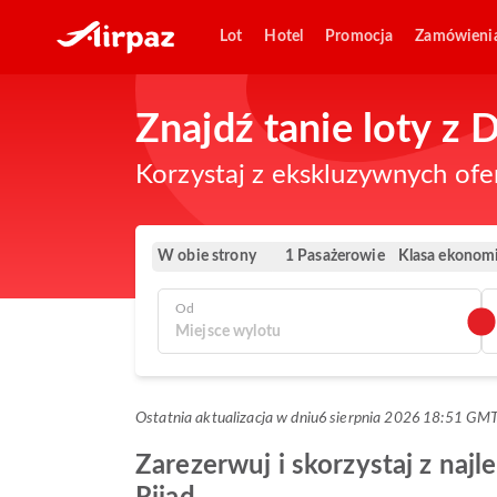
Lot
Hotel
Promocja
Zamówieni
Znajdź tanie loty z
Korzystaj z ekskluzywnych ofe
W obie strony
Klasa ekonom
1 Pasażerowie
Od
Ostatnia aktualizacja w dniu
6 sierpnia 2026 18:51 GM
Zarezerwuj i skorzystaj z najl