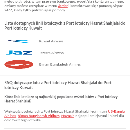
metod płatności, w tym przelewu bankowego, e-portfela i konta wirtualnego.
Zmiany możesz zarządzać w menu
/order
i kontaktować się z pomocą Airpaz
24/7, kiedy tylko potrzebujesz pomocy.
Lista dostępnych linii lotniczych z Port lotniczy Hazrat Shahjalal do
Port lotniczy Kuwait
Kuwait Airways
Jazeera Airways
Biman Bangladesh Airlines
FAQ dotyczące lotu z Port lotniczy Hazrat Shahjalal do Port
lotniczy Kuwait
Które linie lotnicze są najbardziej popularne wśród lotów z Port lotniczy
Hazrat Shahjalal?
Większość podróżnych z Port lotniczy Hazrat Shahjalal leci liniami
US-Bangla
Airlines
,
Biman Bangladesh Airlines
,
Novoair
, najpopularniejszymi liniami dla
odlotów z tego lotniska.