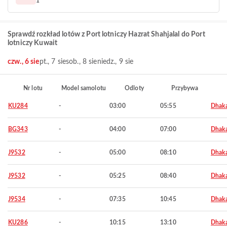
1
Sprawdź rozkład lotów z Port lotniczy Hazrat Shahjalal do Port
lotniczy Kuwait
czw., 6 sie
pt., 7 sie
sob., 8 sie
niedz., 9 sie
Nr lotu
Model samolotu
Odloty
Przybywa
KU284
-
03:00
05:55
Dhak
BG343
-
04:00
07:00
Dhak
J9532
-
05:00
08:10
Dhak
J9532
-
05:25
08:40
Dhak
J9534
-
07:35
10:45
Dhak
KU286
-
10:15
13:10
Dhak