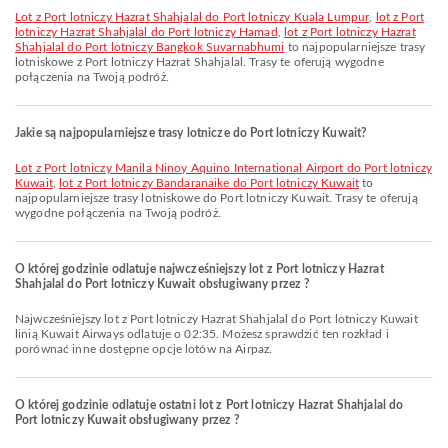
lot z Port lotniczy Hazrat Shahjalal do Port lotniczy Kuala Lumpur
,
lot z Port
lotniczy Hazrat Shahjalal do Port lotniczy Hamad
,
lot z Port lotniczy Hazrat
Shahjalal do Port lotniczy Bangkok Suvarnabhumi
to najpopularniejsze trasy
lotniskowe z Port lotniczy Hazrat Shahjalal. Trasy te oferują wygodne
połączenia na Twoją podróż.
Jakie są najpopularniejsze trasy lotnicze do Port lotniczy Kuwait?
lot z Port lotniczy Manila Ninoy Aquino International Airport do Port lotniczy
Kuwait
,
lot z Port lotniczy Bandaranaike do Port lotniczy Kuwait
to
najpopularniejsze trasy lotniskowe do Port lotniczy Kuwait. Trasy te oferują
wygodne połączenia na Twoją podróż.
O której godzinie odlatuje najwcześniejszy lot z Port lotniczy Hazrat
Shahjalal do Port lotniczy Kuwait obsługiwany przez ?
Najwcześniejszy lot z Port lotniczy Hazrat Shahjalal do Port lotniczy Kuwait
linią Kuwait Airways odlatuje o 02:35. Możesz sprawdzić ten rozkład i
porównać inne dostępne opcje lotów na Airpaz.
O której godzinie odlatuje ostatni lot z Port lotniczy Hazrat Shahjalal do
Port lotniczy Kuwait obsługiwany przez ?