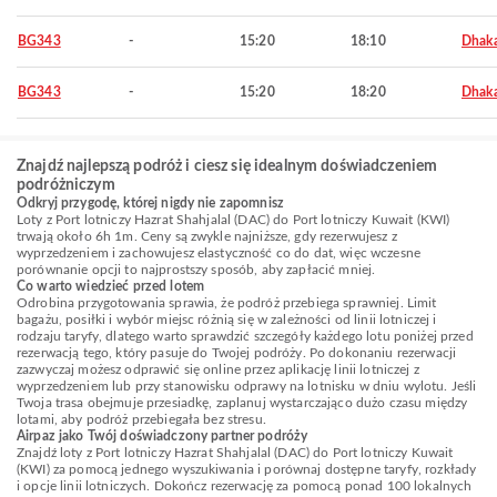
BG343
-
15:20
18:10
Dhak
BG343
-
15:20
18:20
Dhak
Znajdź najlepszą podróż i ciesz się idealnym doświadczeniem
podróżniczym
Odkryj przygodę, której nigdy nie zapomnisz
Loty z Port lotniczy Hazrat Shahjalal (DAC) do Port lotniczy Kuwait (KWI)
trwają około 6h 1m. Ceny są zwykle najniższe, gdy rezerwujesz z
wyprzedzeniem i zachowujesz elastyczność co do dat, więc wczesne
porównanie opcji to najprostszy sposób, aby zapłacić mniej.
Co warto wiedzieć przed lotem
Odrobina przygotowania sprawia, że podróż przebiega sprawniej. Limit
bagażu, posiłki i wybór miejsc różnią się w zależności od linii lotniczej i
rodzaju taryfy, dlatego warto sprawdzić szczegóły każdego lotu poniżej przed
rezerwacją tego, który pasuje do Twojej podróży. Po dokonaniu rezerwacji
zazwyczaj możesz odprawić się online przez aplikację linii lotniczej z
wyprzedzeniem lub przy stanowisku odprawy na lotnisku w dniu wylotu. Jeśli
Twoja trasa obejmuje przesiadkę, zaplanuj wystarczająco dużo czasu między
lotami, aby podróż przebiegała bez stresu.
Airpaz jako Twój doświadczony partner podróży
Znajdź loty z Port lotniczy Hazrat Shahjalal (DAC) do Port lotniczy Kuwait
(KWI) za pomocą jednego wyszukiwania i porównaj dostępne taryfy, rozkłady
i opcje linii lotniczych. Dokończ rezerwację za pomocą ponad 100 lokalnych