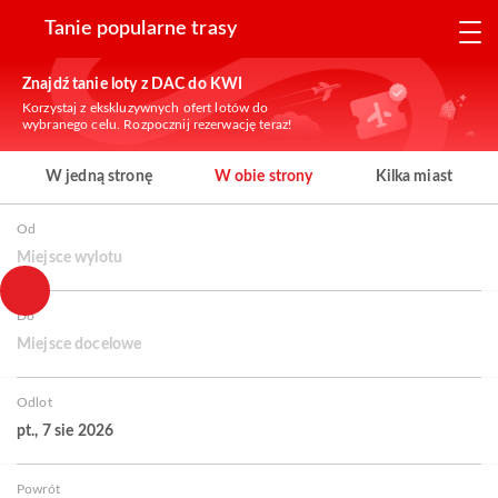
Tanie popularne trasy
Znajdź tanie loty z DAC do KWI
Korzystaj z ekskluzywnych ofert lotów do
wybranego celu. Rozpocznij rezerwację teraz!
W jedną stronę
W obie strony
Kilka miast
Od
Miejsce wylotu
Do
Miejsce docelowe
Odlot
pt., 7 sie 2026
Powrót