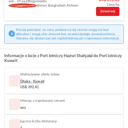
US$ 393.13
sob., 10 paź
Bezpośredni
Cena/os
Biman Bangladesh Airlines
Zarezerwuj
Proszę pamiętać, że ceny podane na tej stronie mogą nie być
aktualne i mogą ulec zmianie bez wcześniejszego powiadomienia.
Staramy się dostarczać jak najdokładniejsze i najnowsze informacje.
Informacje o locie z Port lotniczy Hazrat Shahjalal do Port lotniczy
Kuwait
Ekskluzywne oferty lotów
Dhaka - Kuwait
US$ 392.41
Miesiąc z najniższymi cenami
wrz
Łączna liczba destynacji